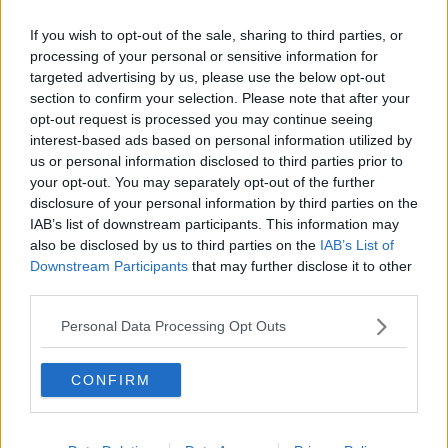
Alta Val di Cecina: una poltrona per tre
If you wish to opt-out of the sale, sharing to third parties, or
Una onorevole tra i soffioni
processing of your personal or sensitive information for
targeted advertising by us, please use the below opt-out
section to confirm your selection. Please note that after your
L'onorevole Braga visita il cuore della geotermia
opt-out request is processed you may continue seeing
interest-based ads based on personal information utilized by
"Con una popolazione che invecchia è essenziale
us or personal information disclosed to third parties prior to
mantenere l'RSA"
your opt-out. You may separately opt-out of the further
Rossi: "sinergia con i Comuni del territorio per un
disclosure of your personal information by third parties on the
confronto con Enel"
IAB’s list of downstream participants. This information may
Geotermia risorsa strategica: bisogna ripartire
also be disclosed by us to third parties on the
IAB’s List of
Downstream Participants
that may further disclose it to other
Geotermia nel Paer: resta il nodo dell'Amiata
third parties.
Piano energetico regionale: in scena la geotermia
Personal Data Processing Opt Outs
Francesco Baccini in concerto nel Parco delle
CONFIRM
Biancane
Chilometri di sentieri fra fumarole e soffioni