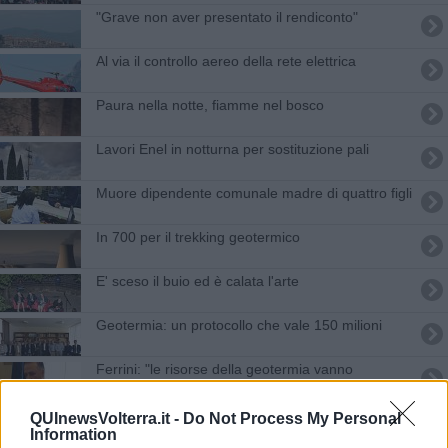
"Grave non aver presentato il rendiconto"
Al via il controllo aereo della rete elettrica
Paura nella notte, fiamme nel bosco
Lavori Enel in notturna per sostituzione pali
Muore dipendente comunale madre di quattro figli
In 700 per il trekking geotermico
E' sceso il buio ed è calata l'arte
Geotermia: un protocollo che vale 150 milioni
Ferrini: "le risorse della geotermia vanno
impiegate per lo sviluppo del territorio"
Continuare a governare per mantenere
QUInewsVolterra.it -
Do Not Process My Personal
l'autonomia del Comune
Information