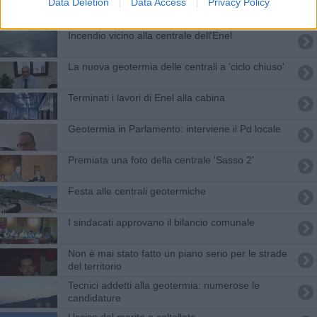
Data Deletion
Data Access
Privacy Policy
Geotermia: puntare su alta e bassa entalpia
Incendio vicino alla centrale dell'Enel
La nuova geotermia delle centrali a 'ciclo chiuso'
Terminati i lavori di Enel alla cabina
Geotermia in Parlamento: interviene il Pd locale
Premiata una foto della centrale 'Sasso 2'
Festa alle centrali geotermiche
I sindacati approvano il bilancio comunale
Non è mai stato fatto un piano serio per le strade
del territorio
Tecnici addetti alla geotermia: numerose le
candidature
Uccisa dal marito a coltellate