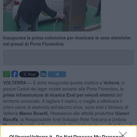
Inaugurata la prima colonnina per ricaricare le auto elettriche
nei pressi di Porta Fiorentina
VOLTERRA —
È stata inaugurata questa mattina a
Volterra
, in
piazza Caduti dei lager nazisti accanto alla Porta Fiorentina, la
prima infrastruttura di ricarica Enel per veicoli elettrici
del
territorio comunale. A tagliare il nastro, o meglio a effettuare il
primo pieno di elettricità dell’electric drive, sono stati il Sindaco di
Volterra
Marco Buselli
, l’Assessore alle attività produttive
Gianni
Baruffa
, la Responsabile Enel Sviluppo Rete Toscana e Umbria
Monica Cataldo
, il Responsabile Enel Infrastrutture e Reti Zona di
Pisa
Iliano Tempesti
e
Giuseppe Meduri
di Enel Relazioni