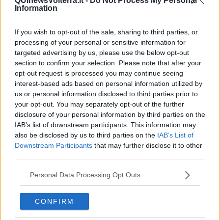
QUInewsVolterra.it -
Do Not Process My Personal
Esterne territoriali centro Italia.
Information
La nuova colonnina, installata da Enel Distribuzione, è del tipo
Pole
Station
, può ricaricare a 3kW (slow) o a 22 kW (quick) e garantisce
If you wish to opt-out of the sale, sharing to third parties, or
l’alimentazione dei veicoli di nuova generazione così come del
processing of your personal or sensitive information for
parco di veicoli già circolante con una ricarica “intelligente” e
targeted advertising by us, please use the below opt-out
“interoperabile”. L’interoperabilità è particolarmente importante
section to confirm your selection. Please note that after your
perché il possessore del mezzo elettrico, con la sua electric card
opt-out request is processed you may continue seeing
fornita dal venditore di elettricità, può effettuare la ricarica
interest-based ads based on personal information utilized by
indipendentemente dal venditore con cui è contrattualizzato. Le
infrastrutture Enel consentono così una ricarica innovativa e
us or personal information disclosed to third parties prior to
interamente telegestita da remoto, in cui l’identificazione dell’utente
your opt-out. You may separately opt-out of the further
avviene tramite la card dedicata, per un uso semplice, comodo e
disclosure of your personal information by third parties on the
sicuro della stazione.
IAB’s list of downstream participants. This information may
also be disclosed by us to third parties on the
IAB’s List of
Downstream Participants
that may further disclose it to other
third parties.
La nuova colonnina di Volterra si aggiunge a quelle già presenti nel
Personal Data Processing Opt Outs
Comune di Pisa e di Cascina, oltre alla rete presente nelle altre
città del centro Italia come Perugia, Bologna, Forlì, Genova e molte
altre. Si tratta di una rete di infrastrutture in continua espansione
CONFIRM
che permetterà di ricaricare l’auto anche nel corso di un viaggio.
Caratteristiche e posizione delle colonnine sono consultabili sul sito