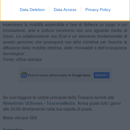
eneldrive.it e utilizzando l’apposita App EnelDrive.
Data Deletion
Data Access
Privacy Policy
“Questo è un passo importante – ha detto il Sindaco di Volterra
Marco Buselli
– perché costituisce un’azione concreta per
incentivare la mobilità sostenibile e fare di Volterra un luogo in cui
innovazione, arte e cultura convivono con uno sguardo rivolto al
futuro. La collaborazione con Enel è un elemento fondamentale di
questo percorso che proseguirà con altre iniziative per favorire la
diffusione della mobilità elettrica, delle rinnovabili e dell’innovazione
tecnologica”.
Fonte: ufficio stampa
Se vuoi leggere le notizie principali della Toscana iscriviti alla
Newsletter QUInews - ToscanaMedia.
Arriva gratis tutti i giorni
alle 20:00 direttamente nella tua casella di posta.
Basta cliccare
QUI
Fotogallery