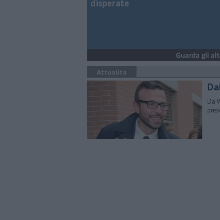
disperate
Attualità
Dal
Da V
prese