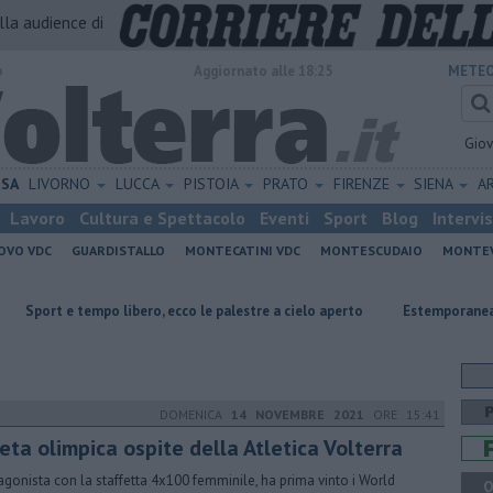
alla audience di
o
Aggiornato alle 18:25
METEO
Gio
ISA
LIVORNO
LUCCA
PISTOIA
PRATO
FIRENZE
SIENA
A
Lavoro
Cultura e Spettacolo
Eventi
Sport
Blog
Intervi
OVO VDC
GUARDISTALLO
MONTECATINI VDC
MONTESCUDAIO
MONTE
empo libero, ecco le palestre a cielo aperto
Estemporanea di Pittura, d
DOMENICA
14 NOVEMBRE 2021
ORE 15:41
eta olimpica ospite della Atletica Volterra
agonista con la staffetta 4x100 femminile, ha prima vinto i World
Q