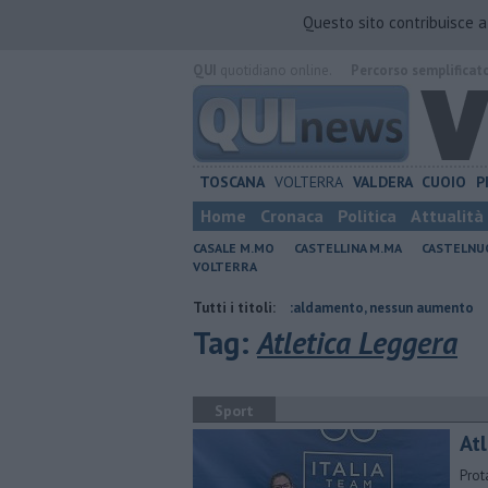
Questo sito contribuisce 
QUI
quotidiano online.
Percorso semplificat
TOSCANA
VOLTERRA
VALDERA
CUOIO
P
Home
Cronaca
Politica
Attualità
CASALE M.MO
CASTELLINA M.MA
CASTELNU
VOLTERRA
sidente
Tariffe del teleriscaldamento, nessun aumento
Tutti i titoli:
Sport e t
Tag:
Atletica Leggera
Sport
Atl
Prot