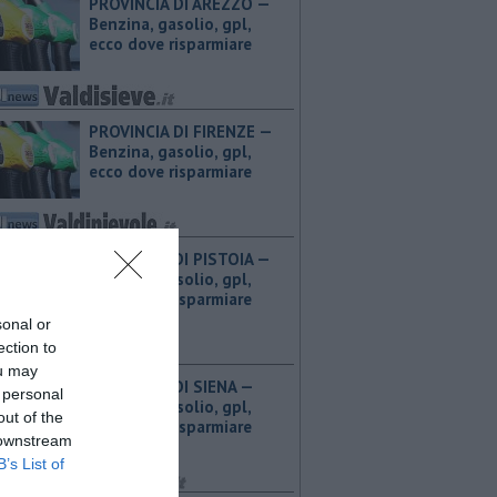
PROVINCIA DI AREZZO — ​
Benzina, gasolio, gpl,
ecco dove risparmiare
PROVINCIA DI FIRENZE — ​
Benzina, gasolio, gpl,
ecco dove risparmiare
PROVINCIA DI PISTOIA — ​
Benzina, gasolio, gpl,
ecco dove risparmiare
sonal or
ection to
ou may
PROVINCIA DI SIENA — ​
 personal
Benzina, gasolio, gpl,
out of the
ecco dove risparmiare
 downstream
B’s List of