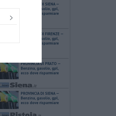
PROVINCIA DI SIENA — ​
Benzina, gasolio, gpl,
ecco dove risparmiare
PROVINCIA DI FIRENZE — ​
Benzina, gasolio, gpl,
ecco dove risparmiare
PROVINCIA DI PRATO — ​
Benzina, gasolio, gpl,
ecco dove risparmiare
PROVINCIA DI SIENA — ​
Benzina, gasolio, gpl,
ecco dove risparmiare