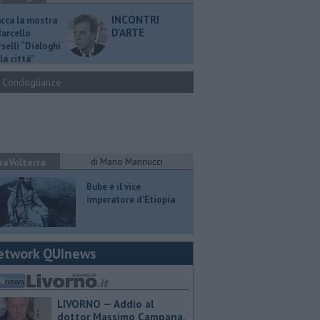
INCONTRI
ucca la mostra
D'ARTE
Marcello
selli “Dialoghi
la città"
Condoglianze
raVolterra
di Mario Mannucci
​Bube e il vice
imperatore d'Etiopia
etwork QUInews
LIVORNO — Addio al
dottor Massimo Campana,