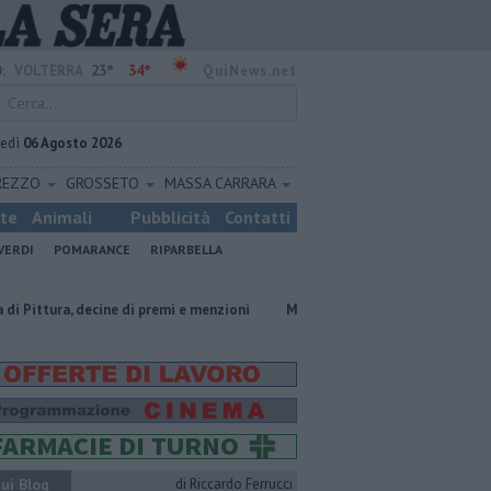
23°
34°
:
VOLTERRA
QuiNews.net
vedì
06 Agosto 2026
REZZO
GROSSETO
MASSA CARRARA
ste
Animali
Pubblicità
Contatti
VERDI
POMARANCE
RIPARBELLA
ecine di premi e menzioni
Misericordie Pisane, Novi confermato presid
ui Blog
di Riccardo Ferrucci