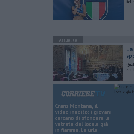
Rela
Attualità
La
sp
Quat
equi
Crans Montana, il
video inedito: i giovani
cercano di sfondare le
vetrate del locale già
in fiamme. Le urla