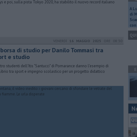
ys e poi, sulla pista Tokyo 2020, ha stabilito il nuovo record italiano
A L
di 
Scar
con 
QUI
VENERDÌ
16 MAGGIO 2025
ORE 08:30
 borsa di studio per Danilo Tommasi tra
ort e studio
tro studenti dell'Itis "Santucci" di Pomarance danno l'esempio di
E
librio tra sport e impegno scolastico per un progetto didattico
N