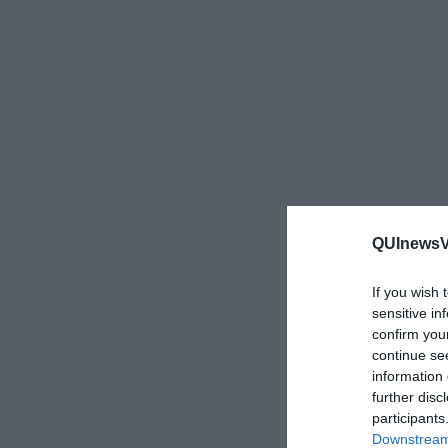
QUInewsVo
If you wish 
sensitive in
confirm you
continue se
information 
further disc
participants
Downstream 