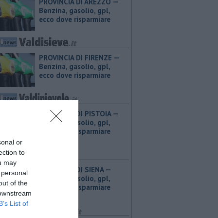
PROVINCIA DI AREZZO — ​
Benzina, gasolio, gpl,
ecco dove risparmiare
PROVINCIA DI FIRENZE — ​
Benzina, gasolio, gpl,
ecco dove risparmiare
PROVINCIA DI PISTOIA — ​
Benzina, gasolio, gpl,
ecco dove risparmiare
sonal or
ection to
ou may
PROVINCIA DI SIENA — ​
 personal
Benzina, gasolio, gpl,
out of the
ecco dove risparmiare
 downstream
B’s List of