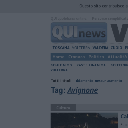
Questo sito contribuisce 
QUI
quotidiano online.
Percorso semplificat
TOSCANA
VOLTERRA
VALDERA
CUOIO
P
Home
Cronaca
Politica
Attualità
CASALE M.MO
CASTELLINA M.MA
CASTELNU
VOLTERRA
sidente
Tariffe del teleriscaldamento, nessun aumento
Tutti i titoli:
Sport e te
Tag:
Avignone
Cultura
Cal
Succ