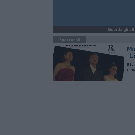
Spettacoli
Mi
"L
Il f
roman