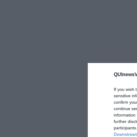
QUInewsVo
If you wish 
sensitive in
confirm you
continue se
information 
further disc
participants
Downstream 