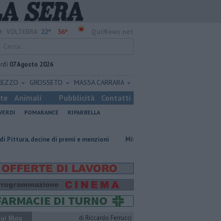
22°
36°
:
VOLTERRA
QuiNews.net
rdì
07 Agosto 2026
REZZO
GROSSETO
MASSA CARRARA
ste
Animali
Pubblicità
Contatti
VERDI
POMARANCE
RIPARBELLA
cine di premi e menzioni
Misericordie Pisane, Novi confermato presid
ui Blog
di Riccardo Ferrucci