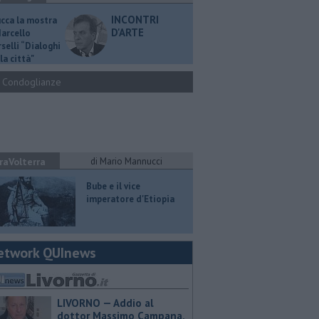
INCONTRI
ucca la mostra
D'ARTE
Marcello
selli “Dialoghi
la città"
Condoglianze
raVolterra
di Mario Mannucci
​Bube e il vice
imperatore d'Etiopia
etwork QUInews
LIVORNO — Addio al
dottor Massimo Campana,