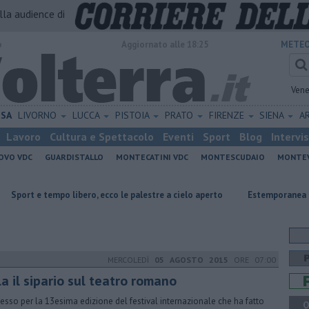
alla audience di
o
Aggiornato alle 18:25
METEO
Vene
ISA
LIVORNO
LUCCA
PISTOIA
PRATO
FIRENZE
SIENA
A
Lavoro
Cultura e Spettacolo
Eventi
Sport
Blog
Intervi
OVO VDC
GUARDISTALLO
MONTECATINI VDC
MONTESCUDAIO
MONTE
mpo libero, ecco le palestre a cielo aperto
Estemporanea di Pittura, de
MERCOLEDÌ
05 AGOSTO 2015
ORE 07:00
a il sipario sul teatro romano
esso per la 13esima edizione del festival internazionale che ha fatto
Q