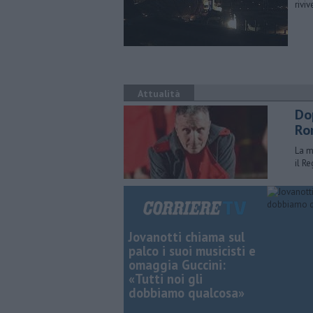
rivi
Attualità
Do
Ro
La m
il R
Jovanotti chiama sul
palco i suoi musicisti e
omaggia Guccini:
«Tutti noi gli
dobbiamo qualcosa»