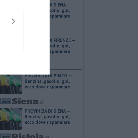
PROVINCIA DI SIENA — ​
Benzina, gasolio, gpl,
ecco dove risparmiare
PROVINCIA DI FIRENZE — ​
Benzina, gasolio, gpl,
ecco dove risparmiare
PROVINCIA DI PRATO — ​
Benzina, gasolio, gpl,
ecco dove risparmiare
PROVINCIA DI SIENA — ​
Benzina, gasolio, gpl,
ecco dove risparmiare