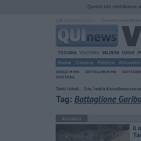
Questo sito contribuisce 
QUI
quotidiano online.
Percorso semplificat
TOSCANA
VOLTERRA
VALDERA
CUOIO
P
Home
Cronaca
Politica
Attualità
CASALE M.MO
CASTELLINA M.MA
CASTELNU
VOLTERRA
ambiente non c'è più tempo"
Tutti i titoli:
Crm, "realtà d'eccellenza con molti servizi e
Tag:
Battaglione Gariba
Attualità
Il 
Ta