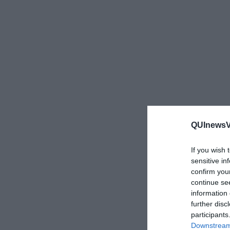
QUInewsVo
If you wish 
sensitive in
confirm you
continue se
information 
further disc
participants
Downstream 