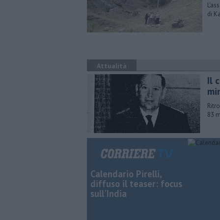
L'as
di K
Attualità
Il
mi
Ritr
83 m
Calendario Pirelli,
diffuso il teaser: focus
sull'India