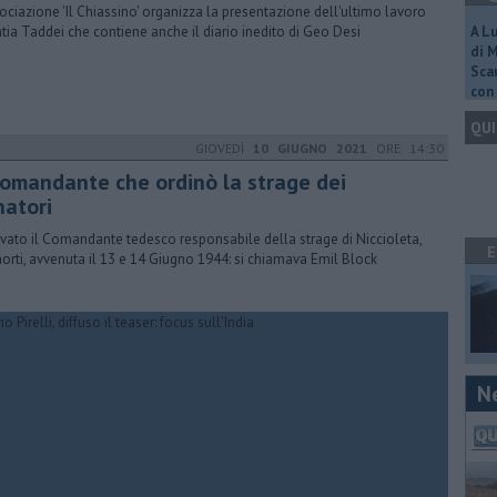
sociazione 'Il Chiassino' organizza la presentazione dell'ultimo lavoro
atia Taddei che contiene anche il diario inedito di Geo Desi
A L
di 
Scar
con 
QUI
GIOVEDÌ
10 GIUGNO 2021
ORE 14:30
 comandante che ordinò la strage dei
natori
ovato il Comandante tedesco responsabile della strage di Niccioleta,
E
orti, avvenuta il 13 e 14 Giugno 1944: si chiamava Emil Block
N