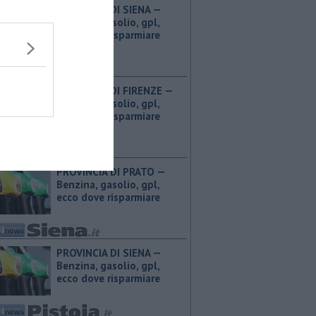
PROVINCIA DI SIENA — ​
Benzina, gasolio, gpl,
ecco dove risparmiare
PROVINCIA DI FIRENZE — ​
Benzina, gasolio, gpl,
ecco dove risparmiare
PROVINCIA DI PRATO — ​
Benzina, gasolio, gpl,
ecco dove risparmiare
PROVINCIA DI SIENA — ​
Benzina, gasolio, gpl,
ecco dove risparmiare