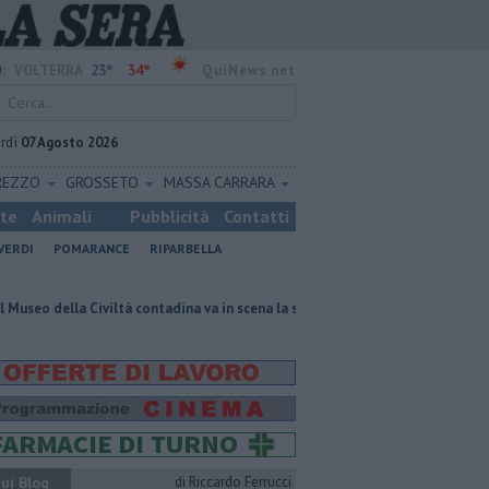
23°
34°
:
VOLTERRA
QuiNews.net
rdì
07 Agosto 2026
REZZO
GROSSETO
MASSA CARRARA
ste
Animali
Pubblicità
Contatti
VERDI
POMARANCE
RIPARBELLA
 Civiltà contadina va in scena la storia
Pacini, "siamo ai supplementari
ui Blog
di Riccardo Ferrucci