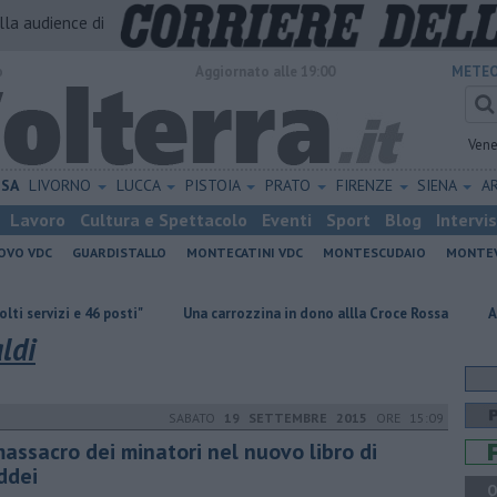
alla audience di
o
Aggiornato alle 19:00
METEO
Vene
ISA
LIVORNO
LUCCA
PISTOIA
PRATO
FIRENZE
SIENA
A
Lavoro
Cultura e Spettacolo
Eventi
Sport
Blog
Intervi
OVO VDC
GUARDISTALLO
MONTECATINI VDC
MONTESCUDAIO
MONTE
 46 posti"
Una carrozzina in dono allla Croce Rossa
Al Museo della
ldi
SABATO
19 SETTEMBRE 2015
ORE 15:09
massacro dei minatori nel nuovo libro di
ddei
Q