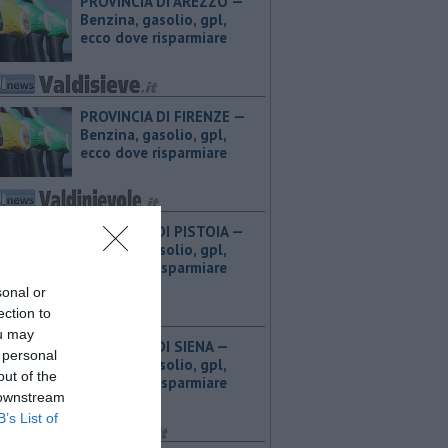
PROVINCIA DI AREZZO — ​
Benzina, gasolio, gpl,
ecco dove risparmiare
PROVINCIA DI FIRENZE — ​
Benzina, gasolio, gpl,
ecco dove risparmiare
PROVINCIA DI PISTOIA — ​
Benzina, gasolio, gpl,
ecco dove risparmiare
sonal or
ection to
ou may
PROVINCIA DI SIENA — ​
 personal
Benzina, gasolio, gpl,
out of the
ecco dove risparmiare
 downstream
B’s List of