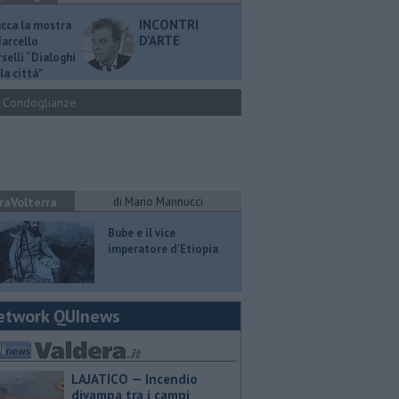
INCONTRI
ucca la mostra
D'ARTE
Marcello
selli “Dialoghi
la città"
Condoglianze
raVolterra
di Mario Mannucci
​Bube e il vice
imperatore d'Etiopia
etwork QUInews
LAJATICO — Incendio
divampa tra i campi