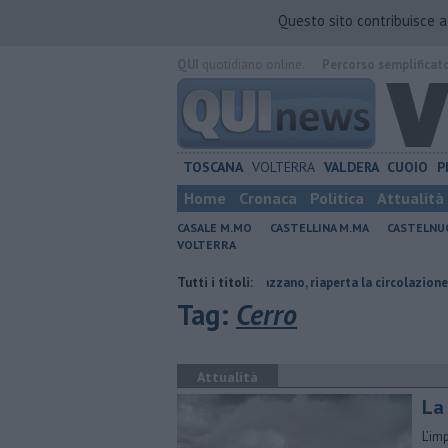
Questo sito contribuisce 
QUI
quotidiano online.
Percorso semplificat
TOSCANA
VOLTERRA
VALDERA
CUOIO
P
Home
Cronaca
Politica
Attualità
CASALE M.MO
CASTELLINA M.MA
CASTELNU
VOLTERRA
emi e menzioni
Frana di Serrazzano, riaperta la circolazione
Tutti i titoli:
Ancor
Tag:
Cerro
Attualità
La
L’im