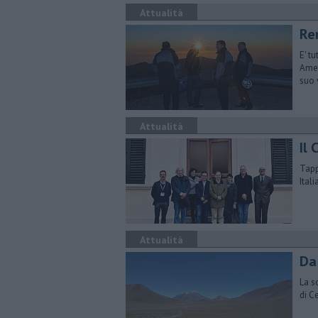
Attualità
Re
E' t
Amer
suo 
Attualità
Il 
Tappa
Ital
Attualità
Da
La s
di C