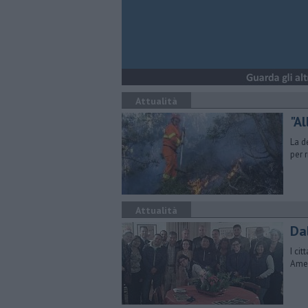
Attualità
"A
La d
per 
Attualità
Dal
I ci
Amer