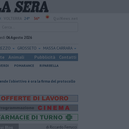
24°
36°
:
VOLTERRA
QuiNews.net
vedì
06 Agosto 2026
REZZO
GROSSETO
MASSA CARRARA
ste
Animali
Pubblicità
Contatti
VERDI
POMARANCE
RIPARBELLA
tivo è ora la firma del protocollo
Estemporanea di Pittura, decine di p
ui Blog
di Riccardo Ferrucci