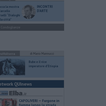
INCONTRI
ucca la mostra
D'ARTE
Marcello
selli “Dialoghi
la città"
Condoglianze
raVolterra
di Mario Mannucci
​Bube e il vice
imperatore d'Etiopia
etwork QUInews
CAPOLIVERI — Furgone in
fiamme lungo la strada