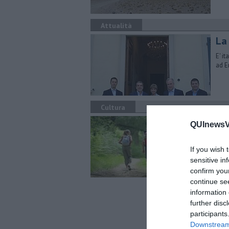
Attualità
La
E' i
ad E
Cultura
Sa
QUInewsVo
Part
dall
If you wish 
sensitive in
confirm you
continue se
information 
further disc
participants
Downstream 