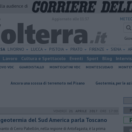
alla audience di
o
Aggiornato alle 11:37
METEO
Gio
ISA
LIVORNO
LUCCA
PISTOIA
PRATO
FIRENZE
SIENA
A
Lavoro
Cultura e Spettacolo
Eventi
Sport
Blog
Intervi
OVO VDC
GUARDISTALLO
MONTECATINI VDC
MONTESCUDAIO
MONTE
a una scossa di terremoto nel Pisano
Geotermia, per le aziende l'obiet
VENERDÌ
21 APRILE 2017
ORE 17:00
 geotermia del Sud America parla Toscano
pianto di Cerro Pabellón, nella regione di Antofagasta, è la prima
Q