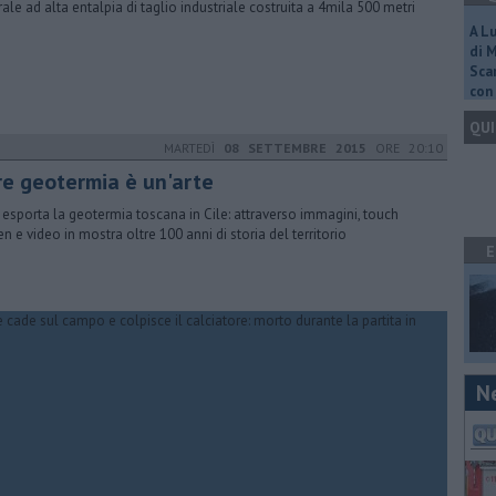
rale ad alta entalpia di taglio industriale costruita a 4mila 500 metri
A L
di 
Scar
con 
QUI
MARTEDÌ
08 SETTEMBRE 2015
ORE 20:10
re geotermia è un'arte
 esporta la geotermia toscana in Cile: attraverso immagini, touch
en e video in mostra oltre 100 anni di storia del territorio
E
N