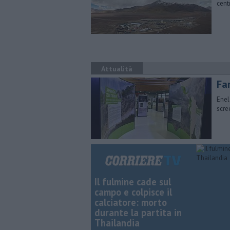
cent
Attualità
Fa
Enel
scre
Il fulmine cade sul
campo e colpisce il
calciatore: morto
durante la partita in
Thailandia