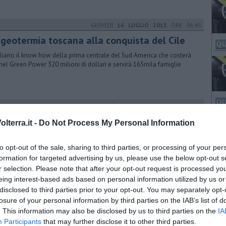
GIOVEDÌ
16 LUGLIO 2015
ORE 06:45
 geotermia toscana alla conquista del Cile
taliano il know how della prima centrale del Sud America che costerà
nel Green Power 320 milioni di dollari e servirà 165mila famiglie
GIOVEDÌ
24 APRILE 2014
ORE 10:05
ssi Bianchi Trekking 2014
lterra.it -
Do Not Process My Personal Information
e la stagione delle escursioni con guida ambientale promosse
'Amministrazione Comunale di Castellina Marittima
to opt-out of the sale, sharing to third parties, or processing of your per
formation for targeted advertising by us, please use the below opt-out s
r selection. Please note that after your opt-out request is processed y
eing interest-based ads based on personal information utilized by us or
disclosed to third parties prior to your opt-out. You may separately opt-
losure of your personal information by third parties on the IAB’s list of
. This information may also be disclosed by us to third parties on the
IA
Participants
that may further disclose it to other third parties.