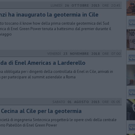
LUNEDÌ
26 OTTOBRE 2015
ORE 20:45
nzi ha inaugurato la geotermia in Cile
utto toscano il know how della prima centrale geotermica del Sud
ica di Enel Green Power tenuta a battesimo dal premier durante il
viaggio
VENERDÌ
23 NOVEMBRE 2018
ORE 07:00
Cda di Enel Americas a Larderello
 obbligata per i dirigenti della controllata di Enel in Cile, arrivati in
ia per partecipare al summit aziendale a Roma
SABATO
01 AGOSTO 2015
ORE 05:05
 Cecina al Cile per la geotermia
ocietà di ingegneria Sintecnica progetterà le opere civili della centrale
erro Pabellòn di Enel Green Power