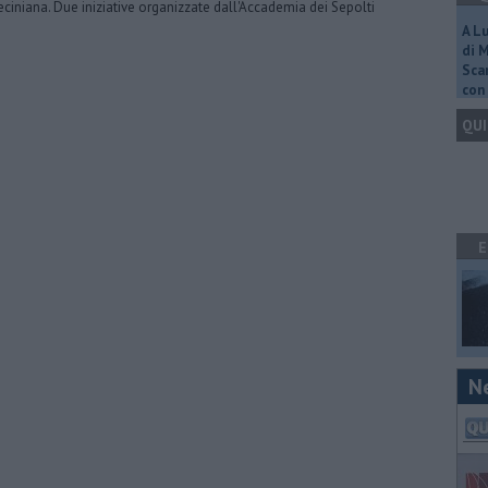
eciniana. Due iniziative organizzate dall'Accademia dei Sepolti
A L
di 
Scar
con 
QUI
E
N