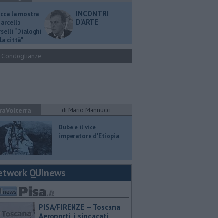
INCONTRI
ucca la mostra
D'ARTE
Marcello
selli “Dialoghi
la città"
Condoglianze
raVolterra
di Mario Mannucci
​Bube e il vice
imperatore d'Etiopia
etwork QUInews
PISA/FIRENZE — Toscana
Aeroporti, i sindacati