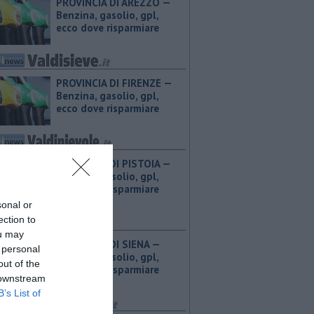
PROVINCIA DI AREZZO — ​
Benzina, gasolio, gpl,
ecco dove risparmiare
PROVINCIA DI FIRENZE — ​
Benzina, gasolio, gpl,
ecco dove risparmiare
PROVINCIA DI PISTOIA — ​
Benzina, gasolio, gpl,
ecco dove risparmiare
sonal or
ection to
ou may
PROVINCIA DI SIENA — ​
 personal
Benzina, gasolio, gpl,
out of the
ecco dove risparmiare
 downstream
B’s List of