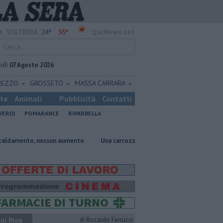
24°
35°
:
VOLTERRA
QuiNews.net
rdì
07 Agosto 2026
REZZO
GROSSETO
MASSA CARRARA
ste
Animali
Pubblicità
Contatti
VERDI
POMARANCE
RIPARBELLA
, nessun aumento
Una carrozzina in dono allla Croce Rossa
Al Muse
ui Blog
di Riccardo Ferrucci