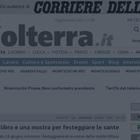
alla audience di
o
Aggiornato alle 12:00
METEO
Vene
ISA
LIVORNO
LUCCA
PISTOIA
PRATO
FIRENZE
SIENA
A
Lavoro
Cultura e Spettacolo
Eventi
Sport
Blog
Intervi
OVO VDC
GUARDISTALLO
MONTECATINI VDC
MONTESCUDAIO
MONTE
die Pisane, Novi confermato presidente
Tariffe del teleriscaldamento
SABATO
16 GIUGNO 2018
ORE 09:30
 libro e una mostra per festeggiare le sante
to 16 giugno ricorrono i festeggiamenti in onore delle martiri Attinia
Q