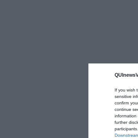
QUInewsVo
If you wish 
sensitive in
confirm you
continue se
information 
further disc
participants
Downstream 