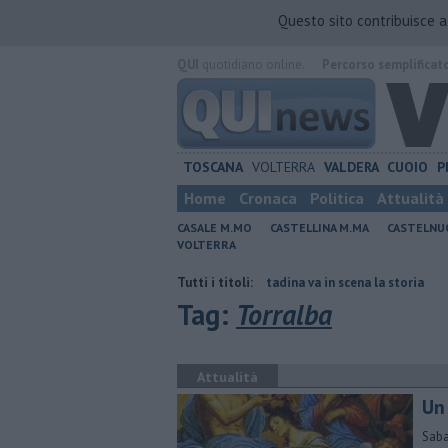
Questo sito contribuisce 
QUI
quotidiano online.
Percorso semplificat
TOSCANA
VOLTERRA
VALDERA
CUOIO
P
Home
Cronaca
Politica
Attualità
CASALE M.MO
CASTELLINA M.MA
CASTELNU
VOLTERRA
sa
Al Museo della Civiltà contadina va in scena la storia
Tutti i titoli:
Misericor
Tag:
Torralba
Attualità
Un
Saba