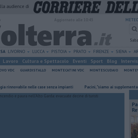
alla audience di
o
Aggiornato alle 10:45
METEO
Sab
ISA
LIVORNO
LUCCA
PISTOIA
PRATO
FIRENZE
SIENA
A
Lavoro
Cultura e Spettacolo
Eventi
Sport
Blog
Intervi
OVO VDC
GUARDISTALLO
MONTECATINI VDC
MONTESCUDAIO
MONTE
ovabile nelle case senza impianti
Pacini, "siamo ai supplementari, per R
Pa
Re