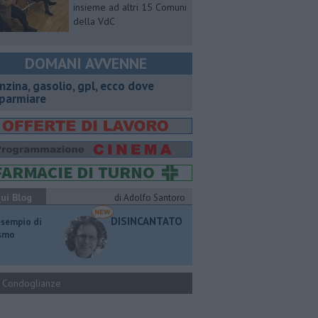
insieme ad altri 15 Comuni
della VdC
DOMANI AVVENNE
enzina, gasolio, gpl, ecco dove
sparmiare
ui Blog
di Adolfo Santoro
DISINCANTATO
esempio di
ismo
Condoglianze