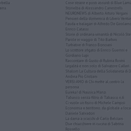
rbella
Cose strane e posti assurdi di Blue Lam
erra
Storielba di Alessandro Canestrelli
NEURONEWS di Alberto Arturo Vergani
Pensieri della domenica di Libero Ventur
Fauda e balagan di Alfredo De Girolam
Enrico Catassi
Storie di ordinaria umanità di Nicolò Ste
Parole in viaggio di Tito Barbini
Turbative di Franco Bonciani
Lo scrittore sfigato di Enrico Guerrini e
Gordiano Lupi
Raccontare di Gusto di Rubina Rovini
Legalità e non solo di Salvatore Calleri
Shalom La Cultura della Solidarietà di 
Andrea Pio Cristiani
VERSI-AMO di Chi mette al centro la
persona
Eureka! di Nausica Manzi
Tabasco senza filtro di Tabasco n.6
Ci vuole un fisico di Michele Campisi
Economia e territorio, da globale a loca
Daniele Salvadori
La dama a scacchi di Carlo Belciani
Due chiacchiere in cucina di Sabrina
Rossello