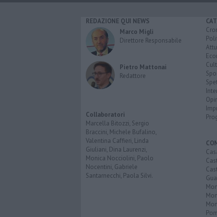
REDAZIONE QUI NEWS
CAT
Cro
Marco Migli
Poli
Direttore Responsabile
Attu
Eco
Cult
Pietro Mattonai
Spo
Redattore
Spet
Inte
Opi
Imp
Collaboratori
Pro
Marcella Bitozzi, Sergio
Braccini, Michele Bufalino,
Valentina Caffieri, Linda
CO
Giuliani, Dina Laurenzi,
Cas
Monica Nocciolini, Paolo
Cas
Nocentini, Gabriele
Cas
Santarnecchi, Paola Silvi.
Guar
Mont
Mon
Mon
Pom