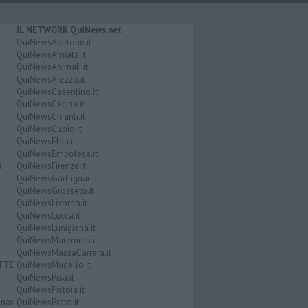
IL NETWORK QuiNews.net
QuiNewsAbetone.it
QuiNewsAmiata.it
QuiNewsAnimali.it
QuiNewsArezzo.it
QuiNewsCasentino.it
QuiNewsCecina.it
QuiNewsChianti.it
QuiNewsCuoio.it
QuiNewsElba.it
QuiNewsEmpolese.it
i
QuiNewsFirenze.it
QuiNewsGarfagnana.it
QuiNewsGrosseto.it
QuiNewsLivorno.it
QuiNewsLucca.it
QuiNewsLunigiana.it
QuiNewsMaremma.it
QuiNewsMassaCarrara.it
ATTE
QuiNewsMugello.it
QuiNewsPisa.it
QuiNewsPistoia.it
nari
QuiNewsPrato.it