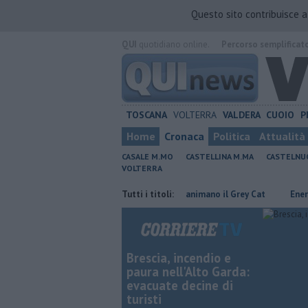
Questo sito contribuisce 
QUI
quotidiano online.
Percorso semplificat
TOSCANA
VOLTERRA
VALDERA
CUOIO
P
Home
Cronaca
Politica
Attualità
CASALE M.MO
CASTELLINA M.MA
CASTELNU
VOLTERRA
dove risparmiare
Rea e Martux M animano il Grey Cat
Tutti i titoli:
Energia rinn
Brescia, incendio e
paura nell'Alto Garda:
evacuate decine di
turisti