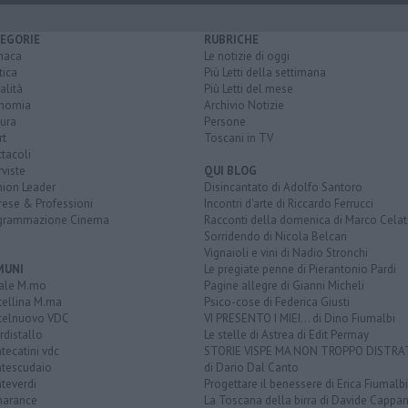
EGORIE
RUBRICHE
naca
Le notizie di oggi
tica
Più Letti della settimana
alità
Più Letti del mese
nomia
Archivio Notizie
ura
Persone
rt
Toscani in TV
tacoli
rviste
QUI BLOG
nion Leader
Disincantato di Adolfo Santoro
rese & Professioni
Incontri d'arte di Riccardo Ferrucci
grammazione Cinema
Racconti della domenica di Marco Celat
Sorridendo di Nicola Belcari
Vignaioli e vini di Nadio Stronchi
MUNI
Le pregiate penne di Pierantonio Pardi
ale M.mo
Pagine allegre di Gianni Micheli
tellina M.ma
Psico-cose di Federica Giusti
telnuovo VDC
VI PRESENTO I MIEI... di Dino Fiumalbi
distallo
Le stelle di Astrea di Edit Permay
ecatini vdc
STORIE VISPE MA NON TROPPO DISTR
tescudaio
di Dario Dal Canto
teverdi
Progettare il benessere di Erica Fiumalbi
arance
La Toscana della birra di Davide Cappan