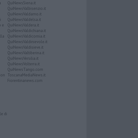
a
QuiNewsSiena.it
QuiNewsValbisenzio.it
QuiNewsValdarno.it
i
QuiNewsValdelsa.it
o e
QuiNewsValdera.it
QuiNewsValdichiana.it
lla
QuiNewsValdicornia.it
QuiNewsValdinievole.it
QuiNewsValdisieve.it
QuiNewsValtiberina.it
QuiNewsVersilia.it
QuiNewsVolterra.it
QuiNewsTango.com
Don
ToscanaMediaNews.it
Fiorentinanews.com
le di