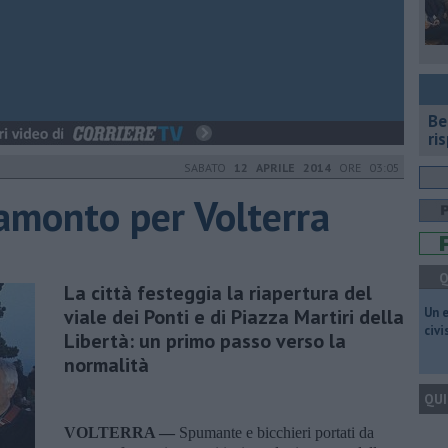
​B
ri
SABATO
12 APRILE 2014
ORE 03:05
ramonto per Volterra
Q
La città festeggia la riapertura del
viale dei Ponti e di Piazza Martiri della
​Un 
civ
Libertà: un primo passo verso la
normalità
QUI
VOLTERRA —
Spumante e bicchieri portati da