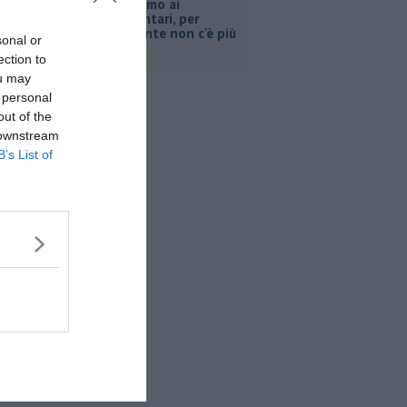
Pacini, "siamo ai
supplementari, per
Retiambiente non c'è più
sonal or
tempo"
ection to
ou may
 personal
out of the
 downstream
B’s List of