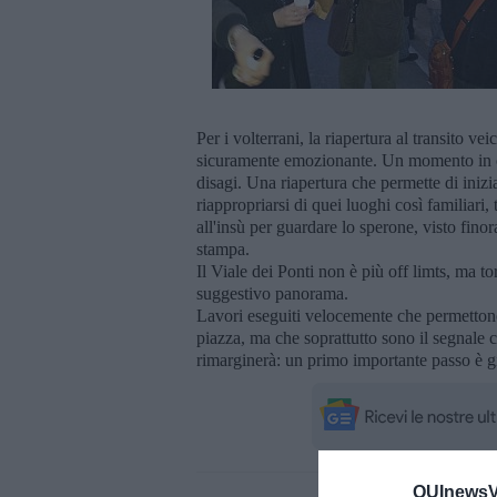
Per i volterrani, la riapertura al transito ve
sicuramente emozionante. Un momento in cui
disagi. Una riapertura che permette di inizi
riappropriarsi di quei luoghi così familiari,
all'insù per guardare lo sperone, visto fino
stampa.
Il Viale dei Ponti non è più off limts, ma 
suggestivo panorama.
Lavori eseguiti velocemente che permettono d
piazza, ma che soprattutto sono il segnale che
rimarginerà: un primo importante passo è già
QUInewsVo