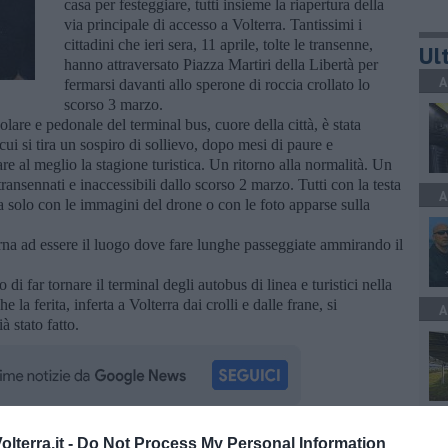
casa per festeggiare, tutti insieme la riapertura della
via principale di accesso a Volterra. Tantissimi i
cittadini che ieri sera, 11 aprile, tolte le transenne,
Ult
hanno attraversato Piazza Martiri della Libertà per
A
fermarsi davanti allo sperone di roccia crollato lo
scorso 3 marzo.
icolare e pedonale del terminal bus, cuore della città, è stata
 si tira un sospiro di sollievo, dopo mesi di paure e
are al meglio la stagione turistica. Un ritorno alla normalità. Un
 transennati e inaccessibili dallo scorso 2 marzo. Tutti con la testa
A
ra solo con le immagini del drone o con le foto apparse sulla
torna ad essere il luogo dove fare lunghe passeggiate ammirando il
i far tornare il terminal degli autobus di linea e turistici nella
 la ferita, inferta a Volterra dai crolli e dalle frane, si
A
 stato fatto.
A
lterra.it -
Do Not Process My Personal Information