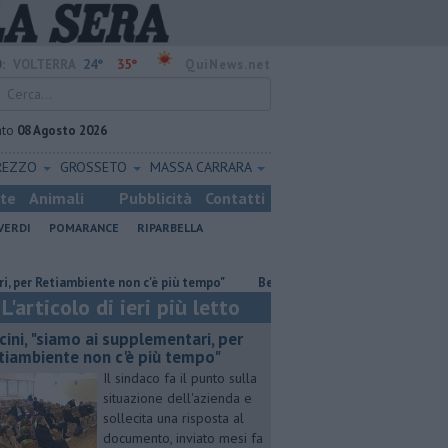
24°
35°
:
VOLTERRA
QuiNews.net
ato
08 Agosto 2026
REZZO
GROSSETO
MASSA CARRARA
ste
Animali
Pubblicità
Contatti
VERDI
POMARANCE
RIPARBELLA
etiambiente non c'è più tempo"
​Benzina, gasolio, gpl, ecco dove risparmi
L'articolo di ieri più letto
cini, "siamo ai supplementari, per
tiambiente non c'è più tempo"
Il sindaco fa il punto sulla
situazione dell'azienda e
sollecita una risposta al
documento, inviato mesi fa