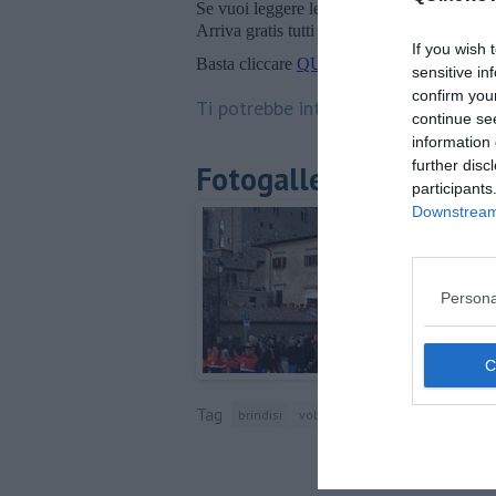
Se vuoi leggere le notizie principali della T
Arriva gratis tutti i giorni alle 20:00 dirett
If you wish 
Basta cliccare
QUI
sensitive in
confirm you
Ti potrebbe interessare anche:
continue se
information 
further disc
Fotogallery
participants
Downstream 
Persona
Tag
brindisi
volterra
piazza martiri della libe