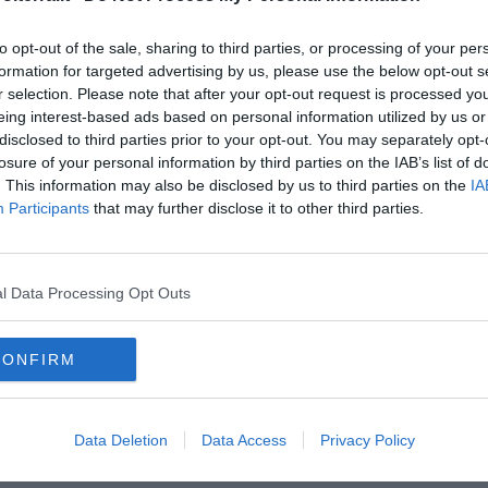
oscana iscriviti alla
Newsletter QUInews - ToscanaMedia.
amente nella tua casella di posta.
to opt-out of the sale, sharing to third parties, or processing of your per
formation for targeted advertising by us, please use the below opt-out s
r selection. Please note that after your opt-out request is processed y
eing interest-based ads based on personal information utilized by us or
disclosed to third parties prior to your opt-out. You may separately opt-
losure of your personal information by third parties on the IAB’s list of
. This information may also be disclosed by us to third parties on the
IA
Participants
that may further disclose it to other third parties.
l Data Processing Opt Outs
CONFIRM
rtà
autobus
Data Deletion
Data Access
Privacy Policy