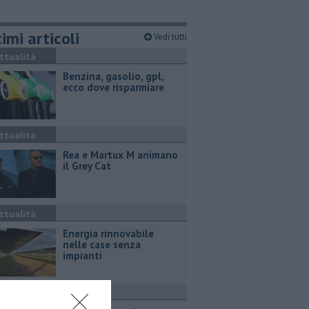
imi articoli
Vedi tutti
ttualità
​Benzina, gasolio, gpl,
ecco dove risparmiare
ttualità
Rea e Martux M animano
il Grey Cat
ttualità
Energia rinnovabile
nelle case senza
impianti
ttualità