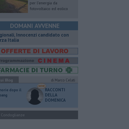
per l'energia da
fotovoltaico ed eolico
DOMANI AVVENNE
gionali, Innocenzi candidato con
rza Italia
ui Blog
di Marco Celati
RACCONTI
orie dopo il
DELLA
 bang
DOMENICA
Condoglianze