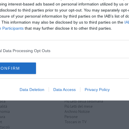
eing interest-based ads based on personal information utilized by us or
disclosed to third parties prior to your opt-out. You may separately opt-
losure of your personal information by third parties on the IAB’s list of
. This information may also be disclosed by us to third parties on the
IA
Participants
that may further disclose it to other third parties.
Valdera
l Data Processing Opt Outs
fascicolo sanitario elettronico
CONFIRM
Data Deletion
Data Access
Privacy Policy
EGORIE
RUBRICHE
naca
Le notizie di oggi
tica
Più Letti della settimana
alità
Più Letti del mese
nomia
Archivio Notizie
ura
Persone
rt
Toscani in TV
tacoli