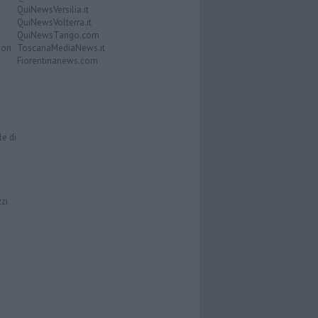
QuiNewsVersilia.it
QuiNewsVolterra.it
QuiNewsTango.com
Don
ToscanaMediaNews.it
Fiorentinanews.com
le di
zzi