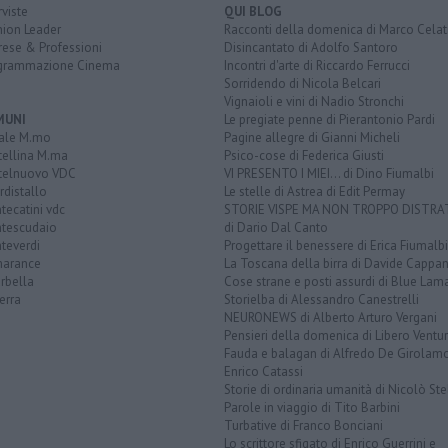
rviste
QUI BLOG
nion Leader
Racconti della domenica di Marco Celat
rese & Professioni
Disincantato di Adolfo Santoro
grammazione Cinema
Incontri d'arte di Riccardo Ferrucci
Sorridendo di Nicola Belcari
Vignaioli e vini di Nadio Stronchi
MUNI
Le pregiate penne di Pierantonio Pardi
ale M.mo
Pagine allegre di Gianni Micheli
tellina M.ma
Psico-cose di Federica Giusti
telnuovo VDC
VI PRESENTO I MIEI... di Dino Fiumalbi
distallo
Le stelle di Astrea di Edit Permay
ecatini vdc
STORIE VISPE MA NON TROPPO DISTR
tescudaio
di Dario Dal Canto
teverdi
Progettare il benessere di Erica Fiumalbi
arance
La Toscana della birra di Davide Cappan
rbella
Cose strane e posti assurdi di Blue Lam
erra
Storielba di Alessandro Canestrelli
NEURONEWS di Alberto Arturo Vergani
Pensieri della domenica di Libero Ventur
Fauda e balagan di Alfredo De Girolam
Enrico Catassi
Storie di ordinaria umanità di Nicolò Ste
Parole in viaggio di Tito Barbini
Turbative di Franco Bonciani
Lo scrittore sfigato di Enrico Guerrini e