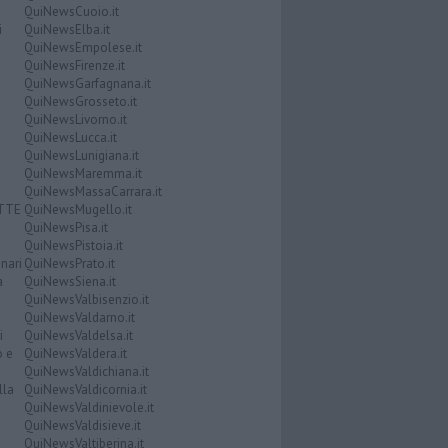
QuiNewsCuoio.it
i
QuiNewsElba.it
QuiNewsEmpolese.it
QuiNewsFirenze.it
QuiNewsGarfagnana.it
QuiNewsGrosseto.it
QuiNewsLivorno.it
QuiNewsLucca.it
QuiNewsLunigiana.it
QuiNewsMaremma.it
QuiNewsMassaCarrara.it
ATTE
QuiNewsMugello.it
QuiNewsPisa.it
QuiNewsPistoia.it
nari
QuiNewsPrato.it
a
QuiNewsSiena.it
QuiNewsValbisenzio.it
QuiNewsValdarno.it
i
QuiNewsValdelsa.it
o e
QuiNewsValdera.it
QuiNewsValdichiana.it
lla
QuiNewsValdicornia.it
QuiNewsValdinievole.it
QuiNewsValdisieve.it
QuiNewsValtiberina.it