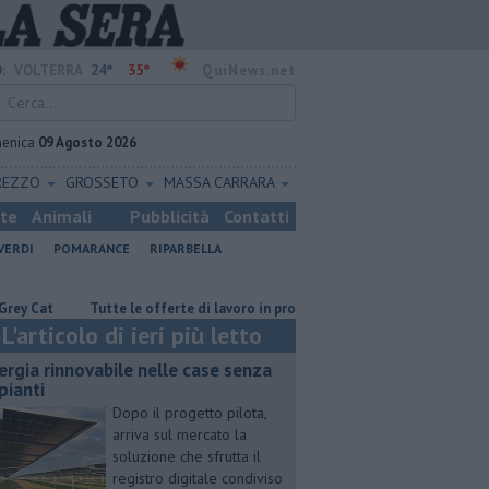
24°
35°
:
VOLTERRA
QuiNews.net
enica
09 Agosto 2026
REZZO
GROSSETO
MASSA CARRARA
ste
Animali
Pubblicità
Contatti
VERDI
POMARANCE
RIPARBELLA
t
​Tutte le offerte di lavoro in provincia di Pisa
​Benzina, gasolio, g
L'articolo di ieri più letto
ergia rinnovabile nelle case senza
pianti
Dopo il progetto pilota,
arriva sul mercato la
soluzione che sfrutta il
registro digitale condiviso