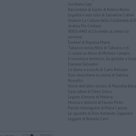
Gordiano Lupi
Raccontare di Gusto di Rubina Rovini
Legalità e non solo di Salvatore Calleri
Shalom La Cultura della Solidarietà di 
Andrea Pio Cristiani
VERSI-AMO di Chi mette al centro la
persona
Eureka! di Nausica Manzi
Tabasco senza filtro di Tabasco n.6
Ci vuole un fisico di Michele Campisi
Economia e territorio, da globale a loca
Daniele Salvadori
La dama a scacchi di Carlo Belciani
Due chiacchiere in cucina di Sabrina
Rossello
Storie dell'altro secolo di Marcella Bito
Easy ridere di Dario Greco
Legami d'amore di Malena ...
Musica e dintorni di Fausto Pirìto
Parole milonguere di Maria Caruso
Lo sguardo di Don Armando Zappolini
Leggere di Roberto Cerri