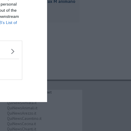
Rea e Martux M animano
 personal
il Grey Cat
out of the
 downstream
B’s List of
IL NETWORK QuiNews.net
QuiNewsAbetone.it
QuiNewsAmiata.it
QuiNewsAnimali.it
QuiNewsArezzo.it
QuiNewsCasentino.it
QuiNewsCecina.it
QuiNewsChianti.it