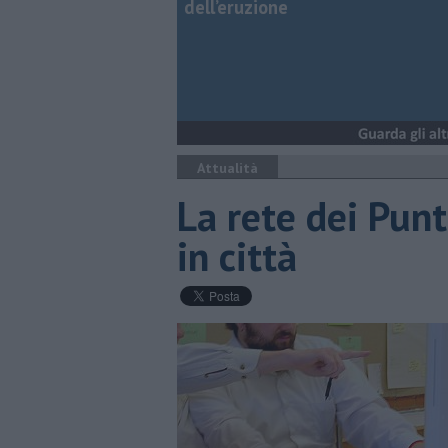
dell’eruzione
Attualità
La rete dei Punt
in città