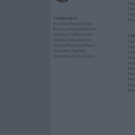
Inte
Opi
Imp
Collaboratori
Pro
Marcella Bitozzi, Sergio
Braccini, Michele Bufalino,
Valentina Caffieri, Linda
CO
Giuliani, Dina Laurenzi,
Cas
Monica Nocciolini, Paolo
Cas
Nocentini, Gabriele
Cas
Santarnecchi, Paola Silvi.
Guar
Mont
Mon
Mon
Pom
Ripa
Volt