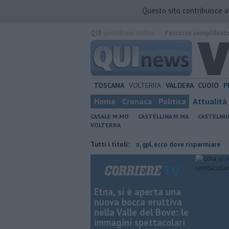
Questo sito contribuisce 
QUI
quotidiano online.
Percorso semplificat
TOSCANA
VOLTERRA
VALDERA
CUOIO
P
Home
Cronaca
Politica
Attualità
CASALE M.MO
CASTELLINA M.MA
CASTELNU
VOLTERRA
 provincia di Pisa
​Benzina, gasolio, gpl, ecco dove risparmiare
Tutti i titoli:
Arte
Etna, si è aperta una
nuova bocca eruttiva
nella Valle del Bove: le
immagini spettacolari