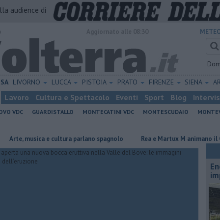
alla audience di
o
Aggiornato alle 08:30
METEO
Dom
ISA
LIVORNO
LUCCA
PISTOIA
PRATO
FIRENZE
SIENA
A
Lavoro
Cultura e Spettacolo
Eventi
Sport
Blog
Intervi
OVO VDC
GUARDISTALLO
MONTECATINI VDC
MONTESCUDAIO
MONTE
, musica e cultura parlano spagnolo
Rea e Martux M animano il Grey Ca
En
im