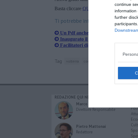
continue se
Basta cliccare
QUI
information 
further disc
Ti potrebbe interessare anche:
participants
Downstream 
Un Pdf anche all'Informagiovani
Inaugurato il Punto Digitale Facile
Facilitatori digitali sparsi in tutta la 
Persona
Tag
volterra
comprensorio del cuoio
e-mail
REDAZIONE QUI NEWS
CAT
Cro
Marco Migli
Poli
Direttore Responsabile
Attu
Eco
Cult
Pietro Mattonai
Spo
Redattore
Spet