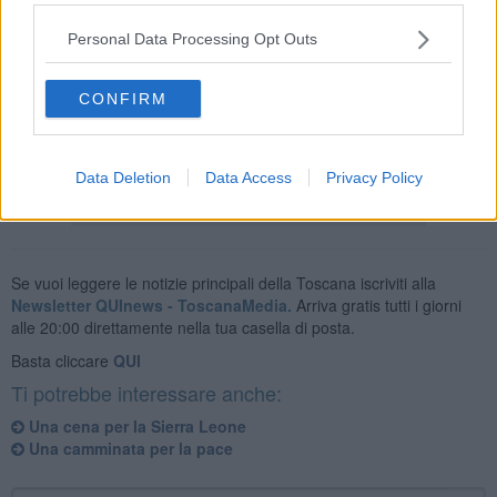
Pediatrico di Emergency in Sierra Leone"
.
Personal Data Processing Opt Outs
CONFIRM
Il 7 e 8 maggio in via Turazza la saletta sarà aperta dalle 10 alle
20.
Data Deletion
Data Access
Privacy Policy
Se vuoi leggere le notizie principali della Toscana iscriviti alla
Newsletter QUInews - ToscanaMedia.
Arriva gratis tutti i giorni
alle 20:00 direttamente nella tua casella di posta.
Basta cliccare
QUI
Ti potrebbe interessare anche:
Una cena per la Sierra Leone
Una camminata per la pace