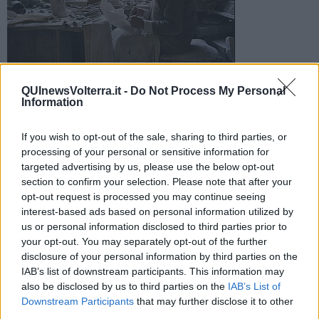
Foto d'archivio
QUInewsVolterra.it -
Do Not Process My Personal
Information
Quinta edizione di 'Arte-fici di pace' sabato 7 e domenica 8
maggio. Artisti e artigiani doneranno i loro lavori. Beneficenza
per la Sierra Leone
If you wish to opt-out of the sale, sharing to third parties, or
processing of your personal or sensitive information for
targeted advertising by us, please use the below opt-out
section to confirm your selection. Please note that after your
opt-out request is processed you may continue seeing
interest-based ads based on personal information utilized by
VOLTERRA —
Nella saletta espositiva di via Turazza, il Gruppo
us or personal information disclosed to third parties prior to
Emergency Volterra organizza la quinta edizione di
ARTEfici di
your opt-out. You may separately opt-out of the further
PACE.
disclosure of your personal information by third parties on the
"Come già in passato - hanno spiegato gli organizzatori - abbiamo
IAB’s list of downstream participants. This information may
chiesto ad artisti e artigiani di Volterra e dintorni,
di donarci una
also be disclosed by us to third parties on the
IAB’s List of
loro opera
, che sarà esposta e infine ceduta, a chi sarà
Downstream Participants
that may further disclose it to other
interessato, in cambio di un'offerta per il
Centro Chirurgico e
third parties.