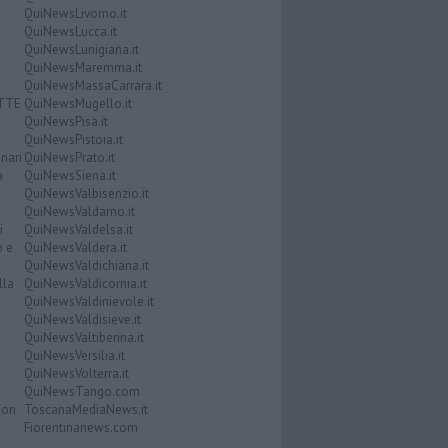
QuiNewsLivorno.it
QuiNewsLucca.it
QuiNewsLunigiana.it
QuiNewsMaremma.it
QuiNewsMassaCarrara.it
ATTE
QuiNewsMugello.it
QuiNewsPisa.it
QuiNewsPistoia.it
nari
QuiNewsPrato.it
a
QuiNewsSiena.it
QuiNewsValbisenzio.it
QuiNewsValdarno.it
i
QuiNewsValdelsa.it
o e
QuiNewsValdera.it
QuiNewsValdichiana.it
lla
QuiNewsValdicornia.it
QuiNewsValdinievole.it
QuiNewsValdisieve.it
QuiNewsValtiberina.it
QuiNewsVersilia.it
QuiNewsVolterra.it
QuiNewsTango.com
Don
ToscanaMediaNews.it
Fiorentinanews.com