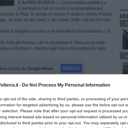
CASTELNUOVO —
Un'assemblea pubblica a
Castelnuovo Val di Cecina è in programma per
nzionale la Pista. In questa occasione il sindaco Alberto Ferrini
Ult
orgo, in corso da due mesi, e alla strada Delle valli del Pavone,
A
strerà il progetto esecutivo e le modalità di finanziamento e di
lle Valli del Pavone, che lo ricordiamo è chiusa in un tratto
daco informerà i cittadini sugli interventi predisposti dalla
A
lterra.it -
Do Not Process My Personal Information
A
oscana iscriviti alla
Newsletter QUInews - ToscanaMedia.
amente nella tua casella di posta.
to opt-out of the sale, sharing to third parties, or processing of your per
formation for targeted advertising by us, please use the below opt-out s
r selection. Please note that after your opt-out request is processed y
eing interest-based ads based on personal information utilized by us or
A
disclosed to third parties prior to your opt-out. You may separately opt-