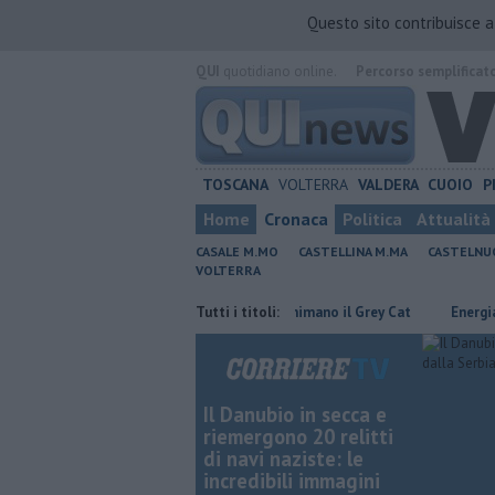
Questo sito contribuisce 
QUI
quotidiano online.
Percorso semplificat
TOSCANA
VOLTERRA
VALDERA
CUOIO
P
Home
Cronaca
Politica
Attualità
CASALE M.MO
CASTELLINA M.MA
CASTELNU
VOLTERRA
ove risparmiare
Rea e Martux M animano il Grey Cat
Tutti i titoli:
Energia rinnov
Il Danubio in secca e
riemergono 20 relitti
di navi naziste: le
incredibili immagini