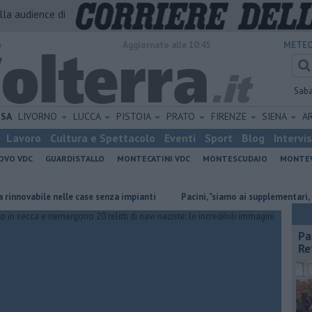
alla audience di
o
Aggiornato alle 10:45
METEO
Sab
ISA
LIVORNO
LUCCA
PISTOIA
PRATO
FIRENZE
SIENA
A
Lavoro
Cultura e Spettacolo
Eventi
Sport
Blog
Intervi
OVO VDC
GUARDISTALLO
MONTECATINI VDC
MONTESCUDAIO
MONTE
abile nelle case senza impianti
Pacini, "siamo ai supplementari, per Re
Pa
Re