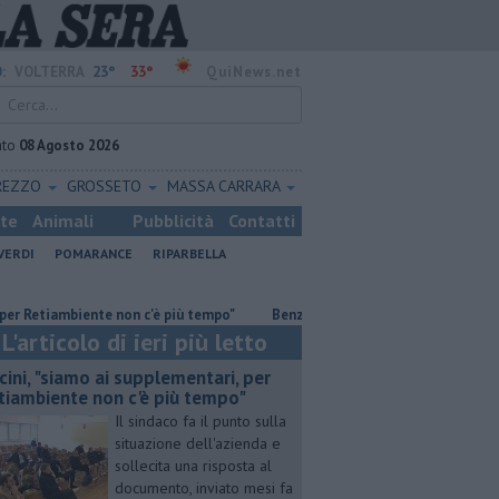
23°
33°
:
VOLTERRA
QuiNews.net
ato
08 Agosto 2026
REZZO
GROSSETO
MASSA CARRARA
ste
Animali
Pubblicità
Contatti
VERDI
POMARANCE
RIPARBELLA
tiambiente non c'è più tempo"
​Benzina, gasolio, gpl, ecco dove risparmiar
L'articolo di ieri più letto
cini, "siamo ai supplementari, per
tiambiente non c'è più tempo"
Il sindaco fa il punto sulla
situazione dell'azienda e
sollecita una risposta al
documento, inviato mesi fa