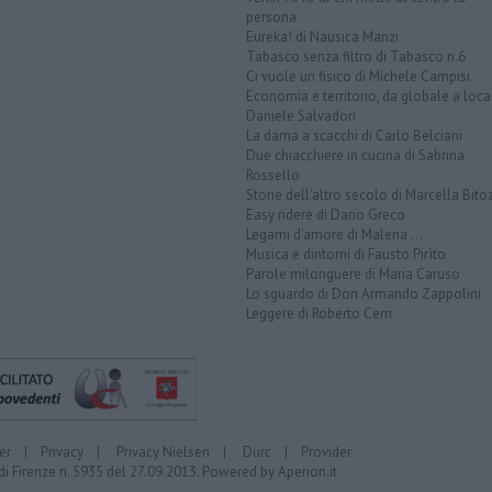
persona
Eureka! di Nausica Manzi
Tabasco senza filtro di Tabasco n.6
Ci vuole un fisico di Michele Campisi
Economia e territorio, da globale a loca
Daniele Salvadori
La dama a scacchi di Carlo Belciani
Due chiacchiere in cucina di Sabrina
Rossello
Storie dell'altro secolo di Marcella Bito
Easy ridere di Dario Greco
Legami d'amore di Malena ...
Musica e dintorni di Fausto Pirìto
Parole milonguere di Maria Caruso
Lo sguardo di Don Armando Zappolini
Leggere di Roberto Cerri
er
|
Privacy
|
Privacy Nielsen
|
Durc
|
Provider
di Firenze n. 5935 del 27.09.2013. Powered by
Aperion.it