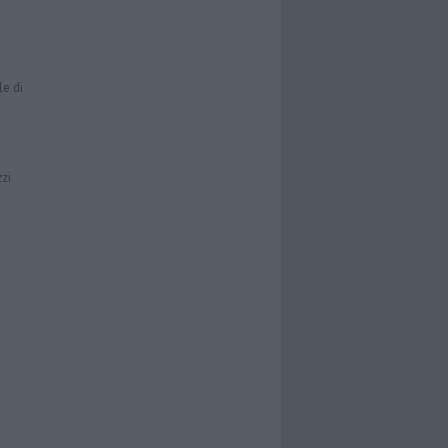
le di
zzi