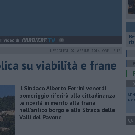
​B
ri
MERCOLEDÌ
02 APRILE 2014
ORE 18:12
ca su viabilità e frane
Q
Il Sindaco Alberto Ferrini venerdì
pomeriggio riferirà alla cittadinanza
​Un 
civ
le novità in merito alla frana
nell'antico borgo e alla Strada delle
Valli del Pavone
QUI