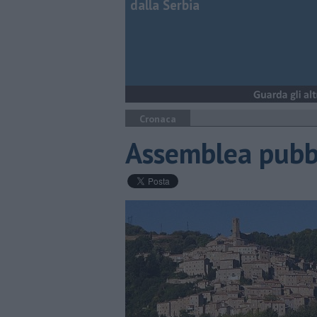
dalla Serbia
Cronaca
Assemblea pubbli