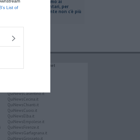
 downstream
Pacini, "siamo ai
supplementari, per
B’s List of
Retiambiente non c'è più
tempo"
IL NETWORK QuiNews.net
QuiNewsAbetone.it
QuiNewsAmiata.it
QuiNewsAnimali.it
QuiNewsArezzo.it
QuiNewsCasentino.it
QuiNewsCecina.it
QuiNewsChianti.it
QuiNewsCuoio.it
QuiNewsElba.it
QuiNewsEmpolese.it
i
QuiNewsFirenze.it
QuiNewsGarfagnana.it
QuiNewsGrosseto.it