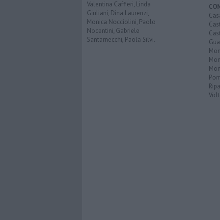
Valentina Caffieri, Linda
CO
Giuliani, Dina Laurenzi,
Cas
Monica Nocciolini, Paolo
Cas
Nocentini, Gabriele
Cas
Santarnecchi, Paola Silvi.
Guar
Mont
Mon
Mon
Pom
Ripa
Volt