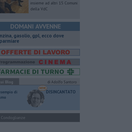
insieme ad altri 15 Comuni
della VdC
DOMANI AVVENNE
enzina, gasolio, gpl, ecco dove
sparmiare
ui Blog
di Adolfo Santoro
DISINCANTATO
esempio di
ismo
Condoglianze