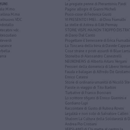
MUNI
Le pregiate penne di Pierantonio Pardi
ale M.mo
Pagine allegre di Gianni Micheli
tellina M.ma
Psico-cose di Federica Giusti
telnuovo VDC
VI PRESENTO I MIEI... di Dino Fiumalbi
distallo
Le stelle di Astrea di Edit Permay
ecatini vdc
STORIE VISPE MA NON TROPPO DISTR
tescudaio
di Dario Dal Canto
teverdi
Progettare il benessere di Erica Fiumalbi
arance
La Toscana della birra di Davide Cappan
rbella
Cose strane e posti assurdi di Blue Lam
erra
Storielba di Alessandro Canestrelli
NEURONEWS di Alberto Arturo Vergani
Pensieri della domenica di Libero Ventur
Fauda e balagan di Alfredo De Girolam
Enrico Catassi
Storie di ordinaria umanità di Nicolò Ste
Parole in viaggio di Tito Barbini
Turbative di Franco Bonciani
Lo scrittore sfigato di Enrico Guerrini e
Gordiano Lupi
Raccontare di Gusto di Rubina Rovini
Legalità e non solo di Salvatore Calleri
Shalom La Cultura della Solidarietà di 
Andrea Pio Cristiani
VERSI-AMO di Chi mette al centro la