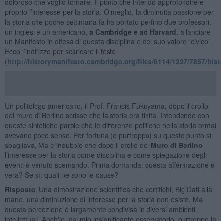
doloroso che voglio tornare. Il punto che intendo approfondire è
proprio l’interesse per la storia. O meglio, la diminuita passione per
la storia che poche settimana fa ha portato perfino due professori,
un inglesi e un americano,
a Cambridge e ad Harvard
, a lanciare
un Manifesto in difesa di questa disciplina e del suo valore “civico”.
Ecco l’indirizzo per scaricare il testo
(
http://historymanifesto.cambridge.org/files/6114/1227/7857/his
Un politologo americano, il Prof. Francis Fukuyama, dopo il crollo
del muro di Berlino scrisse che la storia era finita. Intendendo con
queste sintetiche parole che le differenze politiche nella storia ormai
avevano poco senso. Per fortuna (o purtroppo) su questo punto si
sbagliava. Ma è indubbio che dopo il crollo del
Muro di Berlino
l’interesse per la storia come disciplina e come spiegazione degli
eventi è venuto scemando. Prima domanda: questa affermazione è
vera? Se sì: quali ne sono le cause?
Risposte
. Una dimostrazione scientifica che certifichi, Big Dati alla
mano, una diminuzione di interesse per la storia non esiste. Ma
questa percezione è largamente condivisa in diversi ambienti
intellettuali. Anch'io, dal mio insignificante osservatorio, purtroppo la