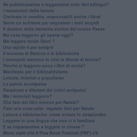
Se pubblicassimo e leggessimo solo libri bilingui?
I maratoneti della lettura
Cretinate in vendita, responsabili anche i librai
Serve un software per segnalare i testi stupidi
​Il destino della memoria storica del nostro Paese
Ma cosa leggono gli operai oggi?
Ma leggere rende liberi ?
​Una lapide è per sempre
Il teorema di Baricco e le biblioteche
I monopoli mettono in crisi la libertà di lettura?
​Perché si leggono poco i libri di storia?
​Manifesto per il biblioattivismo
Letture, internet e populismo
​Le parole scomparse
​Paradossi e dilemmi dei critici antipatici
Ma i terroristi leggono?
​Che fare dei libri ricevuti per Natale?
​Fate una cosa utile: regalate libri per Natale
​Lettura e biblioteche: come evitare lo strapiombo
Leggere in una lingua che non ci è familiare
​E se imparassimo a leggere in cinese ?
​Meno male che il Pisa Book Festival (PBF) c'è