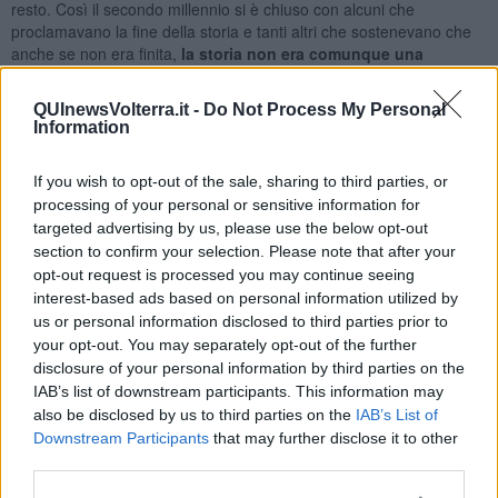
resto. Così il secondo millennio si è chiuso con alcuni che
proclamavano la fine della storia e tanti altri che sostenevano che
anche se non era finita,
la storia non era comunque una
disciplina
in grado di dare senso alle vicende dell’umanità sul
pianeta. Tutti gli altri sono troppo impegnati a telefonare o a
QUInewsVolterra.it -
Do Not Process My Personal
divertirsi per perdere tempo a riflettere su queste sciocchezze.
Information
Contestualmente c'è stata la più grande esplosione di
documentazione mai realizzata nella storia. I processi di
If you wish to opt-out of the sale, sharing to third parties, or
automazione, internet e la digitalizzazione di miliardi di documenti
processing of your personal or sensitive information for
oggi consentono di avere su ogni evento (grandi e piccoli) una
targeted advertising by us, please use the below opt-out
informazione quasi esaustiva e onnicomprensiva fatta di migliaia di
section to confirm your selection. Please note that after your
testi e di foto. Ipotizzo che anche questa ricchezza documentaria
opt-out request is processed you may continue seeing
costituisca un elemento di crisi della disciplina storica. Per
interest-based ads based on personal information utilized by
padroneggiare milioni di documenti serve tempo e servono idee
us or personal information disclosed to third parties prior to
selettive (filosofie della storia). Ma se queste ultime vengono meno
your opt-out. You may separately opt-out of the further
e se la mole dei documenti da consultare cresce, come
disclosure of your personal information by third parties on the
meravigliarsi che fare lo storico divenga un mestiere impossibile e
IAB’s list of downstream participants. This information may
che leggere di storia non ci aiuti molto a chiarire il presente?
also be disclosed by us to third parties on the
IAB’s List of
Segnalo altri due fattori. Viviamo nell’era di internet. L’opinione
Downstream Participants
that may further disclose it to other
pubblica pretende risposte immediate e convincenti a domande
third parties.
urgenti. Una storia “ideologicamente” orientata potrebbe darle. Ma
gli uomini di oggi avvertono il punto di vista fasullo della risposta. Il