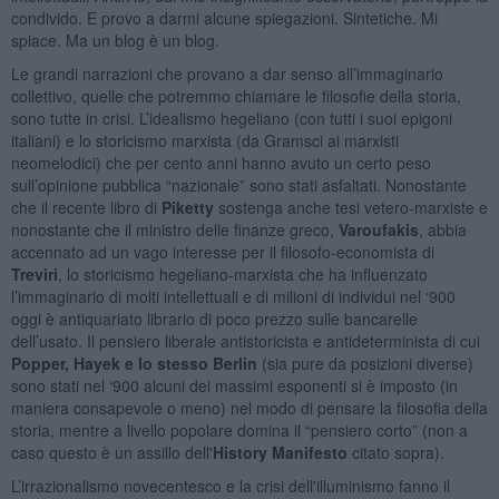
condivido. E provo a darmi alcune spiegazioni. Sintetiche. Mi
spiace. Ma un blog è un blog.
Le grandi narrazioni che provano a dar senso all’immaginario
collettivo, quelle che potremmo chiamare le filosofie della storia,
sono tutte in crisi. L’idealismo hegeliano (con tutti i suoi epigoni
italiani) e lo storicismo marxista (da Gramsci ai marxisti
neomelodici) che per cento anni hanno avuto un certo peso
sull’opinione pubblica “nazionale” sono stati asfaltati. Nonostante
che il recente libro di
Piketty
sostenga anche tesi vetero-marxiste e
nonostante che il ministro delle finanze greco,
Varoufakis
, abbia
accennato ad un vago interesse per il filosofo-economista di
Treviri
, lo storicismo hegeliano-marxista che ha influenzato
l’immaginario di molti intellettuali e di milioni di individui nel ‘900
oggi è antiquariato librario di poco prezzo sulle bancarelle
dell’usato. Il pensiero liberale antistoricista e antideterminista di cui
Popper, Hayek e lo stesso Berlin
(sia pure da posizioni diverse)
sono stati nel ‘900 alcuni dei massimi esponenti si è imposto (in
maniera consapevole o meno) nel modo di pensare la filosofia della
storia, mentre a livello popolare domina il “pensiero corto” (non a
caso questo è un assillo dell'
History Manifesto
citato sopra).
L’irrazionalismo novecentesco e la crisi dell'illuminismo fanno il