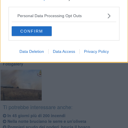
third parties.
Personal Data Processing Opt Outs
CONFIRM
Se vuoi leggere le notizie principali della Toscana iscriviti alla
Newsletter QUInews - ToscanaMedia.
Arriva gratis tutti i giorni
alle 20:00 direttamente nella tua casella di posta.
Basta cliccare
QUI
Data Deletion
Data Access
Privacy Policy
Fotogallery
Ti potrebbe interessare anche:
In 45 giorni più di 200 incendi
Nella notte bruciano le serre e un'oliveta
Pompieri scudo dei poderi, brucia il bosco