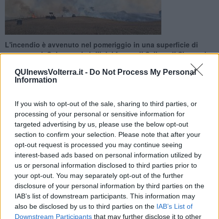
L'incendio è avvenuto nel pomeriggio in una superficie di
cento ettari. Sul posto i vigili del fuoco di Saline, di Siena e i
volontari
QUInewsVolterra.it -
Do Not Process My Personal
Information
If you wish to opt-out of the sale, sharing to third parties, or
processing of your personal or sensitive information for
targeted advertising by us, please use the below opt-out
VOLTERRA —
Alle 16,45 alla squadra dei vigili del fuoco di Saline,
section to confirm your selection. Please note that after your
insieme ad una di Siena e ai volontari della Regione, è intervenuta
opt-out request is processed you may continue seeing
nel Comune di Volterra in località Monte Miccioli Borgo Lisci per un
incendio di bosco e sterpaglie che ha interessato una superficie di
interest-based ads based on personal information utilized by
100 ettari.
us or personal information disclosed to third parties prior to
your opt-out. You may separately opt-out of the further
Le operazioni di bonifica sono continuate anche dopo le 20.
disclosure of your personal information by third parties on the
IAB’s list of downstream participants. This information may
also be disclosed by us to third parties on the
IAB’s List of
Downstream Participants
that may further disclose it to other