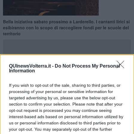
Bella iniziativa sabato prossimo a Larderello. I cantanti lirici si
esibiranno con lo scopo di raccogliere fondi per le scuole del
territorio
QUInewsVolterra.it -
Do Not Process My Personal
Information
CASTELNUOVO VALDICECINA —
Sabato 21 maggio alle ore
21.00 al
Teatro Florentia di Larderello
si terrà un importante
evento musicale.
If you wish to opt-out of the sale, sharing to third parties, or
processing of your personal or sensitive information for
Il Comune di Pomarance insieme al Lions Club di Volterra e in
collaborazione con il Teatro Persio Flacco presenteranno un Gran
targeted advertising by us, please use the below opt-out
Galà di musica lirica delle più belle e celebri arie d’Opera dei grandi
section to confirm your selection. Please note that after your
compositori come Puccini, Mascagni, Mozart, Bizet, Leoncavallo e
opt-out request is processed you may continue seeing
Verdi .
interest-based ads based on personal information utilized by
us or personal information disclosed to third parties prior to
your opt-out. You may separately opt-out of the further