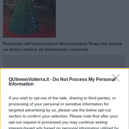
Realizzato dall'associazione Montescudaio Rosa che donerà
un lettino medico all’ambulatorio comunale
QUInewsVolterra.it -
Do Not Process My Personal
Information
MONTESCUDAIO —
Solidarietà, creatività e condivisione per
l'iniziativa natalizia di venerdì 20 Dicembre in piazza Matteotti a
Montescudaio.
If you wish to opt-out of the sale, sharing to third parties, or
processing of your personal or sensitive information for
Un appuntamento che vedrà anche l’inaugurazione dell’
albero di
targeted advertising by us, please use the below opt-out
Natale realizzato all’uncinetto
, frutto del lavoro paziente e
section to confirm your selection. Please note that after your
appassionato delle donne dell’associazione Montescudaio Rosa,
opt-out request is processed you may continue seeing
simbolo di partecipazione, impegno e valore dell’associazionismo
interest-based ads based on personal information utilized by
locale. Nel corso dell’evento l’associazione Montescudaio Rosa