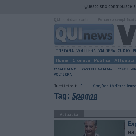
Questo sito contribuisce 
QUI
quotidiano online.
Percorso semplificat
TOSCANA
VOLTERRA
VALDERA
CUOIO
P
Home
Cronaca
Politica
Attualità
CASALE M.MO
CASTELLINA M.MA
CASTELNU
VOLTERRA
etiambiente non c'è più tempo"
Tutti i titoli:
Crm, "realtà d'eccellenza con molti serviz
Tag:
Spagna
Attualità
Ex
Nel 