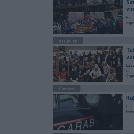
Sm
vin
Per 
aspe
Attualità
Tu
az
La s
qual
Com
Cronaca
Ru
Un i
fors