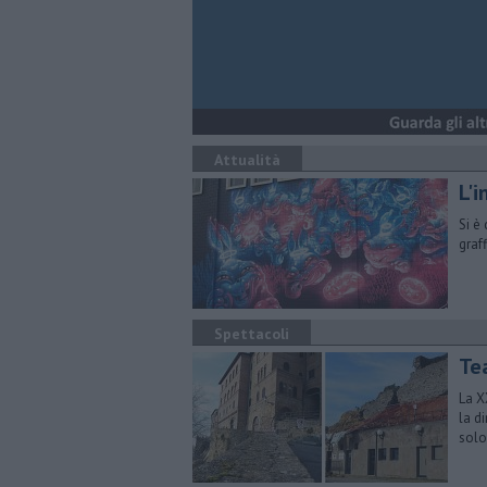
Attualità
L'
Si è 
graf
Spettacoli
Tea
La X
la d
solo