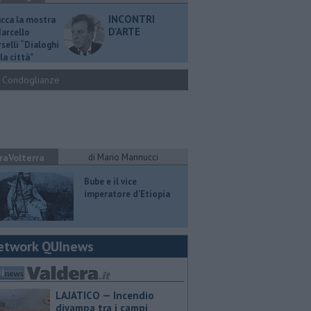
INCONTRI
ucca la mostra
D'ARTE
Marcello
selli “Dialoghi
la città"
Condoglianze
raVolterra
di Mario Mannucci
​Bube e il vice
imperatore d'Etiopia
etwork QUInews
LAJATICO — Incendio
divampa tra i campi