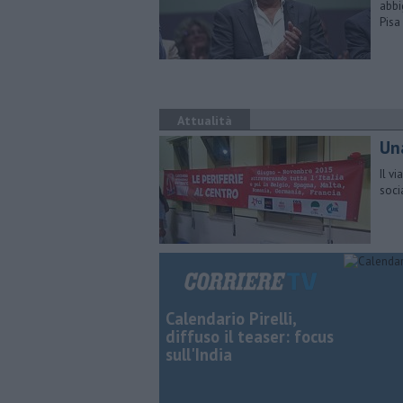
abbi
Pisa
Attualità
Una
Il vi
soci
Calendario Pirelli,
diffuso il teaser: focus
sull'India