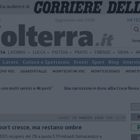
alla audience di
o
Aggiornato alle 19:00
METEO
Vene
ISA
LIVORNO
LUCCA
PISTOIA
PRATO
FIRENZE
SIENA
A
Lavoro
Cultura e Spettacolo
Eventi
Sport
Blog
Intervi
OVO VDC
GUARDISTALLO
MONTECATINI VDC
MONTESCUDAIO
MONTE
i e 46 posti"
Una carrozzina in dono allla Croce Rossa
Al Museo de
LUNEDÌ
23 MARZO 2026
ORE 12:29
port cresce, ma restano ombre
2025 recupero del 2% a quota 3,39 miliardi: farmaceutico e
Q