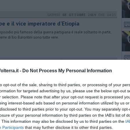
GIOVEDÌ
03 OTTOBRE 2019
ORE 14:25
be e il vice imperatore d'Etiopia
'episodio più famoso della guerra partigiana è reale soltanto in parte,
uerre di Ilio Barontini sono tutte vere.
VENERDÌ
14 AGOSTO 2020
ORE 15:33
ude il Festival, spettatori dal nord Europa
lterra.it -
Do Not Process My Personal Information
sura del Festival Internazionale, giunto alla 18esima edizione.
timo spettacolo è stata la prima nazionale de "L'uomo dal fiore in
to opt-out of the sale, sharing to third parties, or processing of your per
a"
formation for targeted advertising by us, please use the below opt-out s
r selection. Please note that after your opt-out request is processed y
eing interest-based ads based on personal information utilized by us or
MERCOLEDÌ
26 AGOSTO 2020
ORE 15:51
disclosed to third parties prior to your opt-out. You may separately opt-
id, sette nuovi casi in provincia
losure of your personal information by third parties on the IAB’s list of
. This information may also be disclosed by us to third parties on the
IA
ono sette nuovi casi in provincia di Pisa e ben 161 in Toscana con una
Participants
that may further disclose it to other third parties.