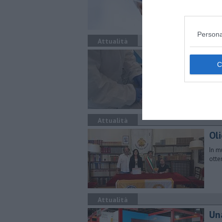
età 
Persona
Attualità
Alt
Cont
Non 
Attualità
Ol
In m
otte
Attualità
Un