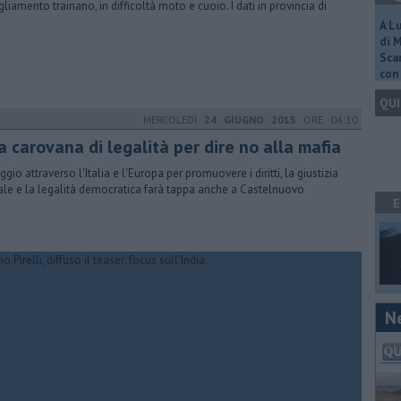
gliamento trainano, in difficoltà moto e cuoio. I dati in provincia di
A L
di 
Scar
con 
QUI
MERCOLEDÌ
24 GIUGNO 2015
ORE 04:10
 carovana di legalità per dire no alla mafia
aggio attraverso l'Italia e l'Europa per promuovere i diritti, la giustizia
ale e la legalità democratica farà tappa anche a Castelnuovo
E
N