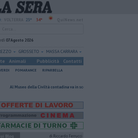
23°
34°
:
VOLTERRA
QuiNews.net
rdì
07 Agosto 2026
REZZO
GROSSETO
MASSA CARRARA
ste
Animali
Pubblicità
Contatti
VERDI
POMARANCE
RIPARBELLA
lla Civiltà contadina va in scena la storia
Pacini, "siamo ai supplement
ui Blog
di Riccardo Ferrucci