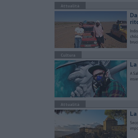
Attualità
Da
rit
Indi
chil
bruc
Cultura
La
A Sa
insi
Attualità
La 
Seco
impo