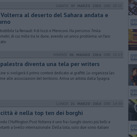
SABATO
07 MARZO 2015
ORE 03:15
 Volterra al deserto del Sahara andata e
orno
struttibile la Renault 4 di Iozzi e Meniconi. Ha percorso 7mila
ometri, di cui mille tra le dune, avendo un unico problema: un faro
iato
VENERDÌ
06 MAGGIO 2016
ORE 15:23
 palestra diventa una tela per writers
line si svolgerà il primo contest dedicato ai graffiti. Lo organizza Lec
eme alle associazioni del territorio. Arriva un artista dalla Spagna
LUNEDÌ
21 MARZO 2016
ORE 14:30
città è nella top ten dei borghi
ndo l'Huffington Post Volterra è uno fra i luoghi storici più belli e
rtanti a livello internazionale. Della lista, solo due sono italiani