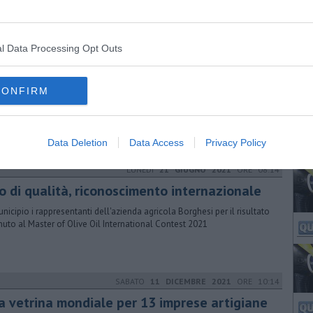
media di 36 anni. Molti sono legati a rientri dall'estero
l Data Processing Opt Outs
VENERDÌ
04 SETTEMBRE 2020
ORE 14:19
ri 12 positivi al coronavirus nel pisano
CONFIRM
inua l'incremento di nuovi positivi a livello provinciale e regionale.
si registrano decessi ma le persone ricoverate salgono a 75
Data Deletion
Data Access
Privacy Policy
LUNEDÌ
21 GIUGNO 2021
ORE 08:14
io di qualità, riconoscimento internazionale
unicipio i rappresentanti dell'azienda agricola Borghesi per il risultato
nuto al Master of Olive Oil International Contest 2021
SABATO
11 DICEMBRE 2021
ORE 10:14
a vetrina mondiale per 13 imprese artigiane