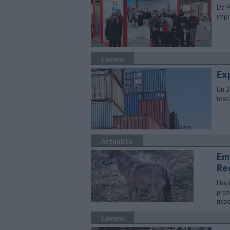
Da P
impr
Lavoro
Exp
Un 2
tosc
Attualità
Em
Re
I lu
prob
risp
Lavoro