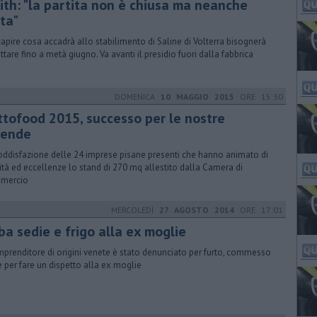
ith: "la partita non è chiusa ma neanche
ta"
capire cosa accadrà allo stabilimento di Saline di Volterra bisognerà
ttare fino a metà giugno. Va avanti il presidio fuori dalla fabbrica
DOMENICA
10 MAGGIO 2015
ORE 15:30
ttofood 2015, successo per le nostre
iende
oddisfazione delle 24 imprese pisane presenti che hanno animato di
ità ed eccellenze lo stand di 270 mq allestito dalla Camera di
mercio
MERCOLEDÌ
27 AGOSTO 2014
ORE 17:01
ba sedie e frigo alla ex moglie
mprenditore di origini venete è stato denunciato per furto, commesso
e per fare un dispetto alla ex moglie