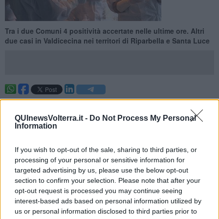
Tra i due Comuni 4 positività accertate nelle ultime ore. Altri
due casi in Valdicecina nei territori di Riparbella e Santa Luce
VOLTERRA —
Sono
6 i nuovi casi di positività accertati in
Valdicecina
nelle ultime 24 ore dalla Usl Toscana nord ovest.
QUInewsVolterra.it -
Do Not Process My Personal
Questa la ripartizione dei casi per Comune di residenza: Volterra 3,
Information
Pomarance 1, Riparbella 1, Santa Luce 1. Nelle ultime ore la
provincia di Pisa ha contato una nuova vittima e 151 nuovi casi
If you wish to opt-out of the sale, sharing to third parties, or
positivi, ben 70 dei quali in Valdera.
processing of your personal or sensitive information for
In calo il numero delle
persone ricoverate in area Covid
targeted advertising by us, please use the below opt-out
all’ospedale Lotti di Pontedera: oggi sono 42, due in meno rispetto
section to confirm your selection. Please note that after your
a ieri, uno soltanto in terapia intensiva. All’ospedale di Cecina 25 i
opt-out request is processed you may continue seeing
ricoverati, di cui 2 in Terapia intensiva.
interest-based ads based on personal information utilized by
us or personal information disclosed to third parties prior to