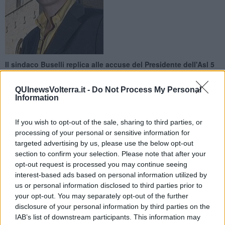
Il sindaco Buselli replica alle accuse del Presidente dell'Asl 5
QUInewsVolterra.it -
Do Not Process My Personal
Information
If you wish to opt-out of the sale, sharing to third parties, or
VOLTERRA —
«Nessuno si sogna di mettere l’attività dei medici di
processing of your personal or sensitive information for
famiglia in contrasto con la convenzione stipulata con l’Asl. Damone
targeted advertising by us, please use the below opt-out
può stare sereno da questo punto di vista. La Delibera è una
section to confirm your selection. Please note that after your
semplice delibera di indirizzo, che ha quindi tutte le possibilità di
opt-out request is processed you may continue seeing
essere armonizzata in base alle esigenze che si prospettano. Ma in
interest-based ads based on personal information utilized by
base alle esigenze dei cittadini, perché sono loro al centro, non le
us or personal information disclosed to third parties prior to
esigenze aziendali». Ad affermarlo, in risposta a quanto dichiarato
your opt-out. You may separately opt-out of the further
dal direttore Asl 5 di Pisa Rocco Damone, è il Sindaco di Volterra
disclosure of your personal information by third parties on the
Marco Buselli. «Lo dico soprattutto in merito agli orari, che sono
IAB’s list of downstream participants. This information may
stati studiati assieme ai medici, proprio per venire incontro ai