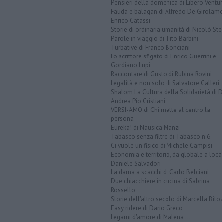
Pensieri della domenica di Libero Ventur
Fauda e balagan di Alfredo De Girolam
Enrico Catassi
Storie di ordinaria umanità di Nicolò Ste
Parole in viaggio di Tito Barbini
Turbative di Franco Bonciani
Lo scrittore sfigato di Enrico Guerrini e
Gordiano Lupi
Raccontare di Gusto di Rubina Rovini
Legalità e non solo di Salvatore Calleri
Shalom La Cultura della Solidarietà di 
Andrea Pio Cristiani
VERSI-AMO di Chi mette al centro la
persona
Eureka! di Nausica Manzi
Tabasco senza filtro di Tabasco n.6
Ci vuole un fisico di Michele Campisi
Economia e territorio, da globale a loca
Daniele Salvadori
La dama a scacchi di Carlo Belciani
Due chiacchiere in cucina di Sabrina
Rossello
Storie dell'altro secolo di Marcella Bito
Easy ridere di Dario Greco
Legami d'amore di Malena ...