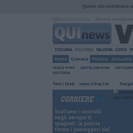
Questo sito contribuisce 
QUI
quotidiano online.
Percorso semplificat
TOSCANA
VOLTERRA
VALDERA
CUOIO
P
Home
Cronaca
Politica
Attualità
CASALE M.MO
CASTELLINA M.MA
CASTELNU
VOLTERRA
e risparmiare
Rea e Martux M animano il Grey Cat
Tutti i titoli:
Energia rinnova
Scattano i controlli
negli aeroporti
spagnoli: la polizia
ferma i passeggeri del