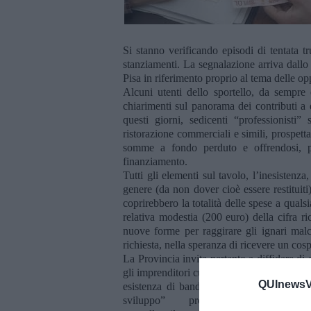
Si stanno verificando episodi di tentata tru
stanziamenti. La segnalazione arriva dallo 
Pisa in riferimento proprio al tema delle o
Alcuni utenti dello sportello, da sempre 
chiarimenti sul panorama dei contributi a 
questi giorni, sedicenti “professionisti” 
ristorazione commerciali e simili, prospett
somme a fondo perduto e offrendosi, pe
finanziamento.
Tutti gli elementi sul tavolo, l’inesistenza
genere (da non dover cioè essere restituiti)
coprirebbero la totalità delle spese a qualsi
relativa modestia (200 euro) della cifra ri
nuove forme per raggirare gli ignari malca
richiesta, nella speranza di ricevere un cos
La Provincia invita pertanto a diffidare di 
gli imprenditori cui vengano avanzate propos
QUInewsVo
esistenza di bandi del genere), contattand
sviluppo” provinciale (refer