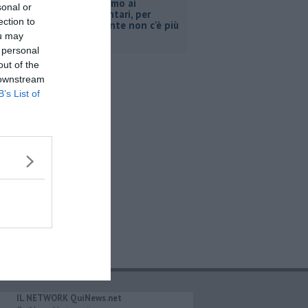
Pacini, "siamo ai
sonal or
supplementari, per
ection to
Retiambiente non c'è più
tempo"
ou may
 personal
out of the
 downstream
B’s List of
IL NETWORK QuiNews.net