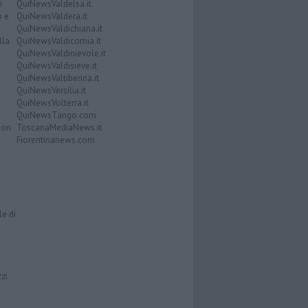
i
QuiNewsValdelsa.it
o e
QuiNewsValdera.it
QuiNewsValdichiana.it
lla
QuiNewsValdicornia.it
QuiNewsValdinievole.it
QuiNewsValdisieve.it
QuiNewsValtiberina.it
QuiNewsVersilia.it
QuiNewsVolterra.it
QuiNewsTango.com
Don
ToscanaMediaNews.it
Fiorentinanews.com
le di
zzi