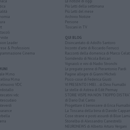
naca
Le notizie di oggi
tica
Più Letti della settimana
alità
Più Letti del mese
nomia
Archivio Notizie
ura
Persone
rt
Toscani in TV
tacoli
rviste
QUI BLOG
nion Leader
Disincantato di Adolfo Santoro
rese & Professioni
Incontri d'arte di Riccardo Ferrucci
grammazione Cinema
Racconti della domenica di Marco Celat
Sorridendo di Nicola Belcari
Vignaioli e vini di Nadio Stronchi
MUNI
Le pregiate penne di Pierantonio Pardi
ale M.mo
Pagine allegre di Gianni Micheli
tellina M.ma
Psico-cose di Federica Giusti
telnuovo VDC
VI PRESENTO I MIEI... di Dino Fiumalbi
distallo
Le stelle di Astrea di Edit Permay
ecatini vdc
STORIE VISPE MA NON TROPPO DISTR
tescudaio
di Dario Dal Canto
teverdi
Progettare il benessere di Erica Fiumalbi
arance
La Toscana della birra di Davide Cappan
rbella
Cose strane e posti assurdi di Blue Lam
erra
Storielba di Alessandro Canestrelli
NEURONEWS di Alberto Arturo Vergani