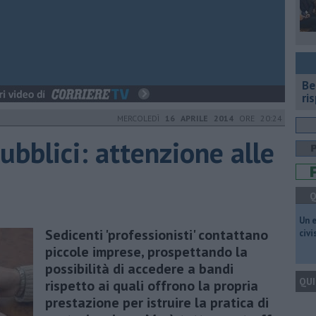
​B
ri
MERCOLEDÌ
16 APRILE 2014
ORE 20:24
bblici: attenzione alle
Q
​Un 
Sedicenti 'professionisti' contattano
civ
piccole imprese, prospettando la
possibilità di accedere a bandi
QUI
rispetto ai quali offrono la propria
prestazione per istruire la pratica di