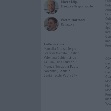
Cro
Marco Migli
Poli
Direttore Responsabile
Attu
Eco
Cult
Pietro Mattonai
Spo
Redattore
Spet
Inte
Opi
Imp
Collaboratori
Pro
Marcella Bitozzi, Sergio
Braccini, Michele Bufalino,
Valentina Caffieri, Linda
CO
Giuliani, Dina Laurenzi,
Cas
Monica Nocciolini, Paolo
Cas
Nocentini, Gabriele
Cas
Santarnecchi, Paola Silvi.
Guar
Mont
Mon
Mon
Pom
Ripa
Volt