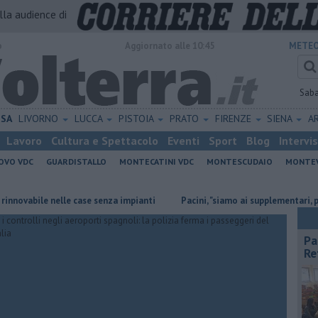
alla audience di
o
Aggiornato alle 10:45
METEO
Sab
ISA
LIVORNO
LUCCA
PISTOIA
PRATO
FIRENZE
SIENA
A
Lavoro
Cultura e Spettacolo
Eventi
Sport
Blog
Intervi
OVO VDC
GUARDISTALLO
MONTECATINI VDC
MONTESCUDAIO
MONTE
bile nelle case senza impianti
Pacini, "siamo ai supplementari, per Reti
Pa
Re