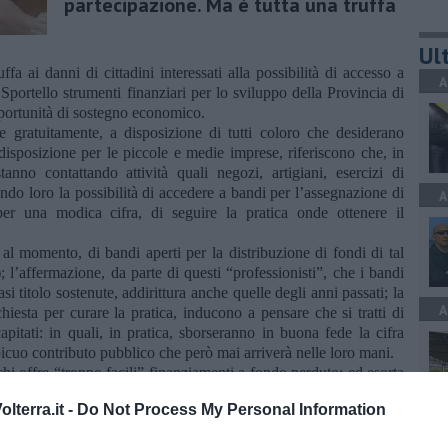
partecipazione. Ma è tutta una truffa
Ult
ffa ai danni di cittadini interessati alla possibilità di accesso a
A
Sportello strumenti finanziari per lo sviluppo della Provincia di
pportunità di sostegno economico.
e gratuitamente, a disposizione di tutti coloro che desiderano
disposizione per le piccole e medie imprese, riferiscono che, in
stanno contattando attività quali negozi, artigiani, esercizi di
ando loro la possibilità di accedere a bandi per l’assegnazione di
A
r una modica cifra, di seguire la pratica onde ottenere il
, al momento, di bandi aperti per la distribuzione di fondi di tal
; l’affermazione, da parte di questi “professionisti”, che i bandi
asi titolo sostenute, addirittura anche quelle degli anni passati; la
A
chiesta per curare la pratica, inducono a pensare che si tratti di
pitati: in quali, in pratica, sborseranno in buona fede la cifra
picuo contributo pubblico che però mai arriverà nelle loro mani.
chi offre “troppo facili” finanziamenti a fondo perduto; ed esorta
te simili a verificarne la credibilità (quindi ad appurare la reale
lterra.it -
Do Not Process My Personal Information
o la rispettiva associazione di categoria o lo stesso “Sportello
A
ente Giovanna Bernardini: 050-929755 o 748;