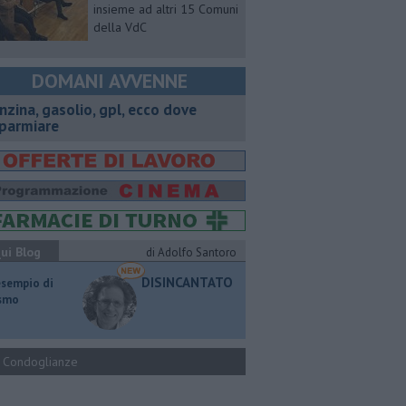
insieme ad altri 15 Comuni
della VdC
DOMANI AVVENNE
enzina, gasolio, gpl, ecco dove
sparmiare
ui Blog
di Adolfo Santoro
DISINCANTATO
esempio di
ismo
Condoglianze