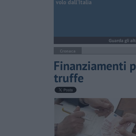
volo dall'Italia
Cronaca
Finanziamenti pu
truffe