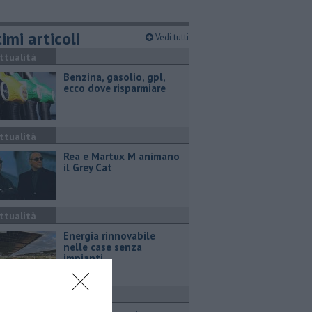
imi articoli
Vedi tutti
ttualità
​Benzina, gasolio, gpl,
ecco dove risparmiare
ttualità
Rea e Martux M animano
il Grey Cat
ttualità
Energia rinnovabile
nelle case senza
impianti
ttualità