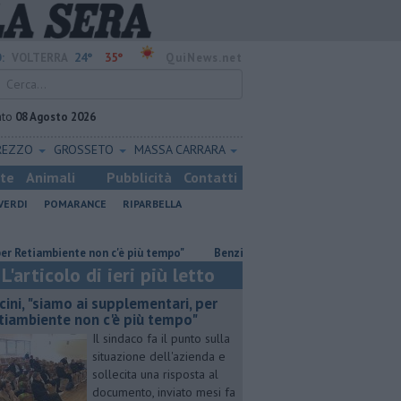
24°
35°
:
VOLTERRA
QuiNews.net
ato
08 Agosto 2026
REZZO
GROSSETO
MASSA CARRARA
ste
Animali
Pubblicità
Contatti
VERDI
POMARANCE
RIPARBELLA
ambiente non c'è più tempo"
​Benzina, gasolio, gpl, ecco dove risparmiare
L'articolo di ieri più letto
cini, "siamo ai supplementari, per
tiambiente non c'è più tempo"
Il sindaco fa il punto sulla
situazione dell'azienda e
sollecita una risposta al
documento, inviato mesi fa