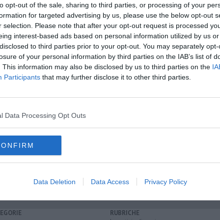
to opt-out of the sale, sharing to third parties, or processing of your per
formation for targeted advertising by us, please use the below opt-out s
r selection. Please note that after your opt-out request is processed y
eing interest-based ads based on personal information utilized by us or
disclosed to third parties prior to your opt-out. You may separately opt-
losure of your personal information by third parties on the IAB’s list of
. This information may also be disclosed by us to third parties on the
IA
Participants
that may further disclose it to other third parties.
oscana iscriviti alla
Newsletter QUInews - ToscanaMedia.
amente nella tua casella di posta.
l Data Processing Opt Outs
CONFIRM
uropa
Data Deletion
Data Access
Privacy Policy
EGORIE
RUBRICHE