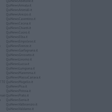
QuiNewsAbetone.it
QuiNewsAmiata.it
QuiNewsAnimali.it
QuiNewsArezzo.it
QuiNewsCasentino.it
QuiNewsCecina.it
QuiNewsChianti.it
QuiNewsCuoio.it
QuiNewsElba.it
QuiNewsEmpolese.it
i
QuiNewsFirenze.it
QuiNewsGarfagnana.it
QuiNewsGrosseto.it
QuiNewsLivorno.it
QuiNewsLucca.it
QuiNewsLunigiana.it
QuiNewsMaremma.it
QuiNewsMassaCarrara.it
ATTE
QuiNewsMugello.it
QuiNewsPisa.it
QuiNewsPistoia.it
nari
QuiNewsPrato.it
a
QuiNewsSiena.it
QuiNewsValbisenzio.it
QuiNewsValdarno.it