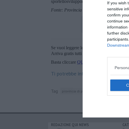
sportellosviluppo@provincia.pisa.it).
If you wish 
sensitive in
Fonte: Provincia di Pisa - Ufficio stampa
confirm you
continue se
information 
further disc
participants
Downstream 
Se vuoi leggere le notizie principali della T
Arriva gratis tutti i giorni alle 20:00 dirett
Basta cliccare
QUI
Persona
Ti potrebbe interessare anche:
Tag
provincia di pisa
addizione
modica
e
REDAZIONE QUI NEWS
CAT