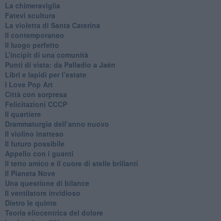
La chimeraviglia
​Fatevi scultura
​La violetta di Santa Caterina
​Il contemporaneo
​Il luogo perfetto
​L’incipit di una comunità
Punti di vista: da Palladio a Jaén
​Libri e lapidi per l’estate
​I Love Pop Art
Città con sorpresa
Felicitazioni CCCP
​Il quartiere
​Drammaturgia dell’anno nuovo
​Il violino inatteso
​Il futuro possibile
​Appello con i guanti
​Il tetto amico e il cuore di stelle brillanti
​Il Pianeta Nove
​Una questione di bilance
​Il ventilatore invidioso
​Dietro le quinte
​Teoria eliocentrica del dolore