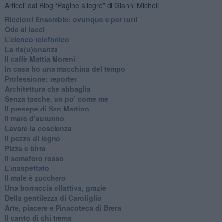
Articoli dal Blog “Pagine allegre” di Gianni Micheli
​Ricciotti Ensemble: ovunque e per tutti
Ode ai lacci
​L’elenco telefonico
​La ris(u)onanza
​Il caffè Mattia Moreni
​In casa ho una macchina del tempo
Professione: reporter
Architettura che abbaglia
​Senza tasche, un po’ come me
​Il presepe di San Martino
​Il mare d’autunno
​Lavare la coscienza
​Il pezzo di legno
​Pizza e birra
​Il semaforo rosso
​L’inaspettato
​Il male è zucchero
​Una borraccia olfattiva, grazie
​Della gentilezza di Carofiglio
Arte, piacere e Pinacoteca di Brera
​Il canto di chi trema