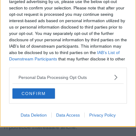
targeted advertising by us, please use the below opt-out
un Gianni, insomma, tra quei Micheli. Mi sarei definitivamente
section to confirm your selection. Please note that after your
rivelato alla città e, insieme, alla nazione.
opt-out request is processed you may continue seeing
C’ero: ne fui orgoglioso. Peccato non averlo conservato. Te l’avrei
interest-based ads based on personal information utilized by
mostrato!
us or personal information disclosed to third parties prior to
your opt-out. You may separately opt-out of the further
Dimenticavo: l’immagine non rende, l’ho fatta fare all’intelligenza
disclosure of your personal information by third parties on the
artificiale. E questo mi ricorda che non ho mai scattato una foto al
IAB’s list of downstream participants. This information may
mio elenco telefonico… ho fatto male!
also be disclosed by us to third parties on the
IAB’s List of
Gianni Micheli
Downstream Participants
that may further disclose it to other
third parties.
Personal Data Processing Opt Outs
CONFIRM
Se vuoi leggere le notizie principali della Toscana iscriviti alla
Newsletter QUInews - ToscanaMedia.
Arriva gratis tutti i giorni
alle 20:00 direttamente nella tua casella di posta.
Data Deletion
Data Access
Privacy Policy
Basta cliccare
QUI
Ti potrebbe interessare anche: