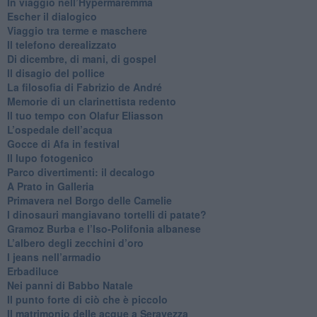
In viaggio nell’Hypermaremma
​Escher il dialogico
​Viaggio tra terme e maschere
Il telefono derealizzato
​Di dicembre, di mani, di gospel
​Il disagio del pollice
​La filosofia di Fabrizio de André
Memorie di un clarinettista redento
​Il tuo tempo con Olafur Eliasson
​L’ospedale dell’acqua
​Gocce di Afa in festival
​Il lupo fotogenico
​Parco divertimenti: il decalogo
​A Prato in Galleria
​Primavera nel Borgo delle Camelie
I dinosauri mangiavano tortelli di patate?
​Gramoz Burba e l’Iso-Polifonia albanese
L’albero degli zecchini d’oro
​I jeans nell’armadio
Erbadiluce
Nei panni di Babbo Natale
​Il punto forte di ciò che è piccolo
​Il matrimonio delle acque a Seravezza