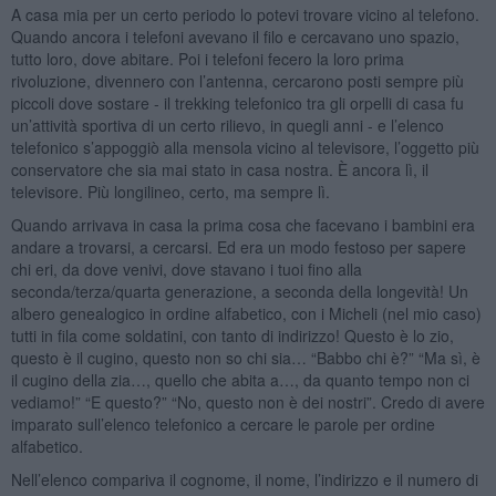
A casa mia per un certo periodo lo potevi trovare vicino al telefono.
Quando ancora i telefoni avevano il filo e cercavano uno spazio,
tutto loro, dove abitare. Poi i telefoni fecero la loro prima
rivoluzione, divennero con l’antenna, cercarono posti sempre più
piccoli dove sostare - il trekking telefonico tra gli orpelli di casa fu
un’attività sportiva di un certo rilievo, in quegli anni - e l’elenco
telefonico s’appoggiò alla mensola vicino al televisore, l’oggetto più
conservatore che sia mai stato in casa nostra. È ancora lì, il
televisore. Più longilineo, certo, ma sempre lì.
Quando arrivava in casa la prima cosa che facevano i bambini era
andare a trovarsi, a cercarsi. Ed era un modo festoso per sapere
chi eri, da dove venivi, dove stavano i tuoi fino alla
seconda/terza/quarta generazione, a seconda della longevità! Un
albero genealogico in ordine alfabetico, con i Micheli (nel mio caso)
tutti in fila come soldatini, con tanto di indirizzo! Questo è lo zio,
questo è il cugino, questo non so chi sia… “Babbo chi è?” “Ma sì, è
il cugino della zia…, quello che abita a…, da quanto tempo non ci
vediamo!” “E questo?” “No, questo non è dei nostri”. Credo di avere
imparato sull’elenco telefonico a cercare le parole per ordine
alfabetico.
Nell’elenco compariva il cognome, il nome, l’indirizzo e il numero di