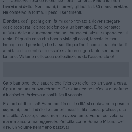
. —
Conservo l’elenco telefonico nella memoria. Fino a ieri non
l’avrei mai detto. Non i nomi, i numeri, gli indirizzi. Ci mancherebbe.
Ne conservo la forma, il peso, i sentimenti.
È andata così: pochi giorni fa mi sono trovato a dover spiegare
cos’è (cos’era) l’elenco telefonico a un bambino. E ho pensato:
un’altra delle mie memorie che non hanno più alcun rapporto con il
reale. Di quelle cose che hanno visto gli occhi, toccato le mani,
immaginato i pensieri, che ha sentito perfino il cuore neanche tanti
anni fa e che sembrano essere state un sogno tanto sembrano
lontane. Viviamo nell’epoca dell’estinzione dell’essere stato!
Caro bambino, devi sapere che l’elenco telefonico arrivava a casa.
Ogni anno una nuova edizione. Carta fina come un’ostia e profumo
d’inchiostro. Arrivava e sostituiva il vecchio.
Era un bel libro, sai! Erano anni in cui le città si contavano a peso, a
cognomi, nomi, indirizzi e numeri messi in fila, senza prefisso, e la
mia città, Arezzo, di peso non ne aveva tanto. Era un bel volume
ma era ancora maneggevole. Per città come Roma o Milano, per
dire, un volume nemmeno bastava!