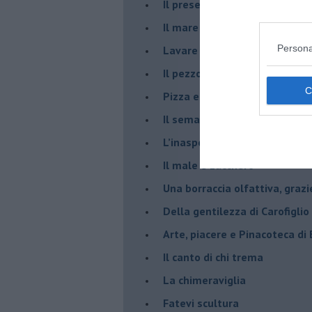
​Il presepe di San Martino
​Il mare d’autunno
Persona
​Lavare la coscienza
​Il pezzo di legno
​Pizza e birra
​Il semaforo rosso
​L’inaspettato
​Il male è zucchero
​Una borraccia olfattiva, grazi
​Della gentilezza di Carofiglio
Arte, piacere e Pinacoteca di
​Il canto di chi trema
La chimeraviglia
​Fatevi scultura