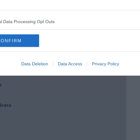
l Data Processing Opt Outs
CONFIRM
Data Deletion
Data Access
Privacy Policy
e
 Brera