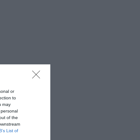
sonal or
ection to
ou may
 personal
out of the
 downstream
B’s List of