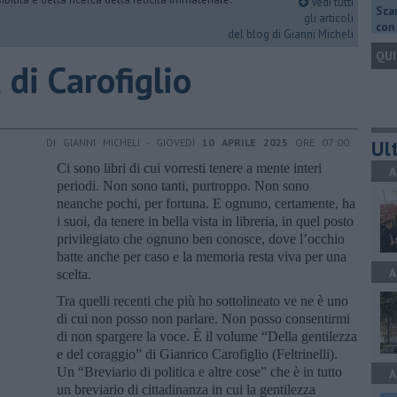
Vedi tutti
Scar
gli articoli
con 
del blog di Gianni Micheli
QUI
 di Carofiglio
Ult
DI GIANNI MICHELI - GIOVEDÌ
10 APRILE 2025
ORE 07:00
Ci sono libri di cui vorresti tenere a mente interi
A
periodi. Non sono tanti, purtroppo. Non sono
neanche pochi, per fortuna. E ognuno, certamente, ha
i suoi, da tenere in bella vista in libreria, in quel posto
privilegiato che ognuno ben conosce, dove l’occhio
batte anche per caso e la memoria resta viva per una
A
scelta.
Tra quelli recenti che più ho sottolineato ve ne è uno
di cui non posso non parlare. Non posso consentirmi
di non spargere la voce. È il volume “Della gentilezza
e del coraggio” di Gianrico Carofiglio (Feltrinelli).
Un “Breviario di politica e altre cose” che è in tutto
A
un breviario di cittadinanza in cui la gentilezza