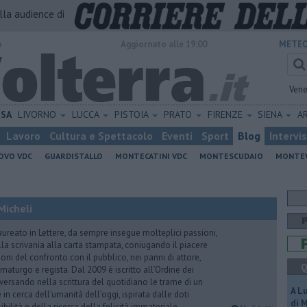
alla audience di
o
Aggiornato alle 19:00
METEO
Vene
ISA
LIVORNO
LUCCA
PISTOIA
PRATO
FIRENZE
SIENA
A
Lavoro
Cultura e Spettacolo
Eventi
Sport
Blog
Intervi
OVO VDC
GUARDISTALLO
MONTECATINI VDC
MONTESCUDAIO
MONTE
Micheli
aureato in Lettere, da sempre insegue molteplici passioni,
lla scrivania alla carta stampata, coniugando il piacere
oni del confronto con il pubblico, nei panni di attore,
Q
maturgo e regista. Dal 2009 è iscritto all’Ordine dei
iversando nella scrittura del quotidiano le trame di un
A L
n cerca dell’umanità dell’oggi, ispirata dalle doti
di 
ibilità e della ricerca della felicità immateriale.