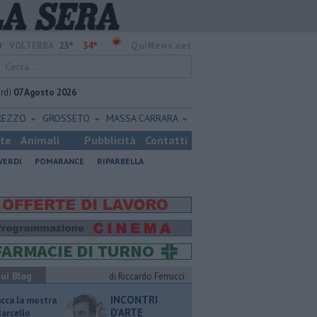
23°
34°
:
VOLTERRA
QuiNews.net
rdì
07 Agosto 2026
REZZO
GROSSETO
MASSA CARRARA
ste
Animali
Pubblicità
Contatti
VERDI
POMARANCE
RIPARBELLA
ui Blog
di Riccardo Ferrucci
INCONTRI
ucca la mostra
D'ARTE
Marcello