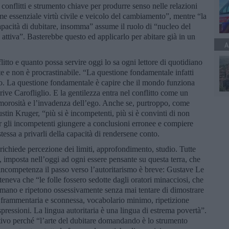
 conflitti e strumento chiave per produrre senso nelle relazioni
me essenziale virtù civile e veicolo del cambiamento”, mentre “la
apacità di dubitare, insomma” assume il ruolo di “nucleo del
 attiva”. Basterebbe questo ed applicarlo per abitare già in un
A
itto e quanto possa servire oggi lo sa ogni lettore di quotidiano
ste e non è procrastinabile. “La questione fondamentale infatti
eno. La questione fondamentale è capire che il mondo funziona
crive Carofliglio. E la gentilezza entra nel conflitto come un
rumorosità e l’invadenza dell’ego. Anche se, purtroppo, come
stin Kruger, “più si è incompetenti, più si è convinti di non
r gli incompetenti giungere a conclusioni erronee e compiere
tessa a privarli della capacità di rendersene conto.
ichiede percezione dei limiti, approfondimento, studio. Tutte
, imposta nell’oggi ad ogni essere pensante su questa terra, che
incompetenza il passo verso l’autoritarismo è breve: Gustave Le
teneva che “le folle fossero sedotte dagli oratori minacciosi, che
ermano e ripetono ossessivamente senza mai tentare di dimostrare
 frammentaria e sconnessa, vocabolario minimo, ripetizione
espressioni. La lingua autoritaria è una lingua di estrema povertà”.
tivo perché “l’arte del dubitare domandando è lo strumento