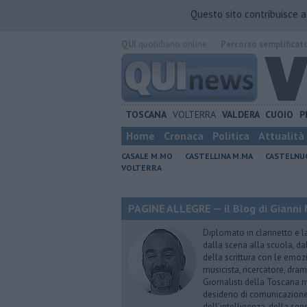
Questo sito contribuisce 
QUI
quotidiano online.
Percorso semplificat
TOSCANA
VOLTERRA
VALDERA
CUOIO
P
Home
Cronaca
Politica
Attualità
CASALE M.MO
CASTELLINA M.MA
CASTELNU
VOLTERRA
PAGINE ALLEGRE — il Blog di Gianni 
Diplomato in clarinetto e l
dalla scena alla scuola, da
della scrittura con le emozi
musicista, ricercatore, dram
Giornalisti della Toscana r
desiderio di comunicazione i
dell’intelligenza, della sens