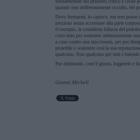
fondamentale del pensiero critico e civile pe
quando non deliberatamente occulto, del po
Devo fermarmi, lo capisco, ma non posso ab
prezioso senza accennare alla parte corposa
d’esempio, la cosiddetta fallacia del pistol
certo dato per sostenere arbitrariamente una 
a caso contro una staccionata, per poi dise
proiettile e sostenere così la sua reputazio
qualcuno. Non qualcuno per tutti s’intende.
Pur dubitando, com’è giusto, leggetelo e fat
.
Gianni Micheli