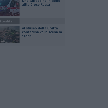
Una carrozzina in dono
allla Croce Rossa
ttualità
Al Museo della Civiltà
contadina va in scena la
storia