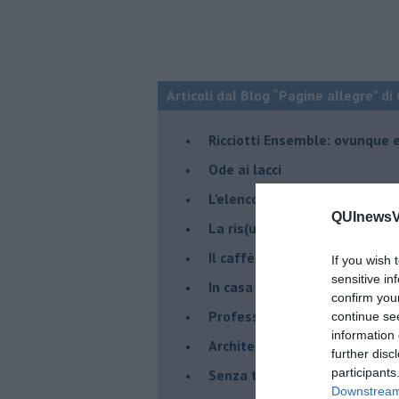
Articoli dal Blog “Pagine allegre” di
​Ricciotti Ensemble: ovunque e
Ode ai lacci
​L’elenco telefonico
QUInewsVo
​La ris(u)onanza
​Il caffè Mattia Moreni
If you wish 
sensitive in
​In casa ho una macchina del
confirm you
Professione: reporter
continue se
information 
Architettura che abbaglia
further disc
participants
​Senza tasche, un po’ come m
Downstream 