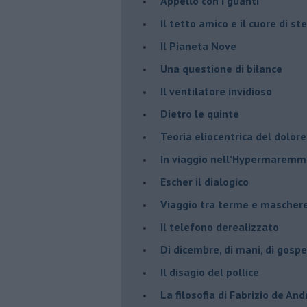
​Appello con i guanti
​Il tetto amico e il cuore di ste
​Il Pianeta Nove
​Una questione di bilance
​Il ventilatore invidioso
​Dietro le quinte
​Teoria eliocentrica del dolore
In viaggio nell’Hypermarem
​Escher il dialogico
​Viaggio tra terme e mascher
Il telefono derealizzato
​Di dicembre, di mani, di gospe
​Il disagio del pollice
​La filosofia di Fabrizio de And