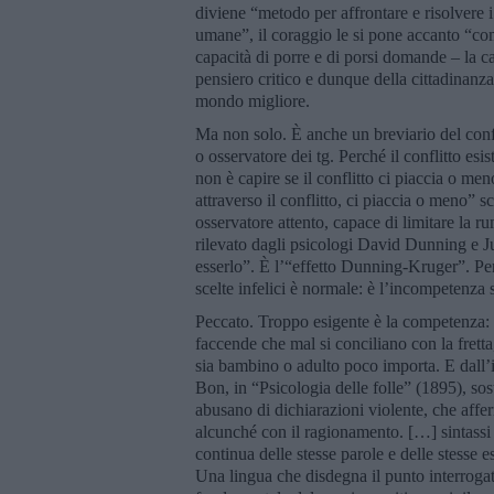
diviene “metodo per affrontare e risolvere i
umane”, il coraggio le si pone accanto “co
capacità di porre e di porsi domande – la c
pensiero critico e dunque della cittadinanza
mondo migliore.
Ma non solo. È anche un breviario del confl
o osservatore dei tg. Perché il conflitto esi
non è capire se il conflitto ci piaccia o m
attraverso il conflitto, ci piaccia o meno” s
osservatore attento, capace di limitare la 
rilevato dagli psicologi David Dunning e Ju
esserlo”. È l’“effetto Dunning-Kruger”. Pe
scelte infelici è normale: è l’incompetenza s
Peccato. Troppo esigente è la competenza: r
faccende che mal si conciliano con la fretta
sia bambino o adulto poco importa. E dall’
Bon, in “Psicologia delle folle” (1895), sos
abusano di dichiarazioni violente, che aff
alcunché con il ragionamento. […] sintassi
continua delle stesse parole e delle stesse 
Una lingua che disdegna il punto interroga