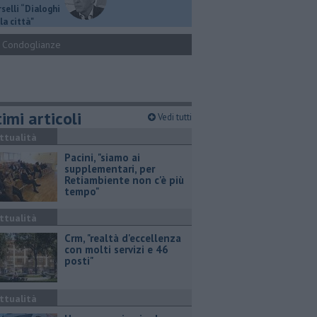
selli “Dialoghi
la città"
Condoglianze
imi articoli
Vedi tutti
ttualità
Pacini, "siamo ai
supplementari, per
Retiambiente non c'è più
tempo"
ttualità
Crm, "realtà d'eccellenza
con molti servizi e 46
posti"
ttualità