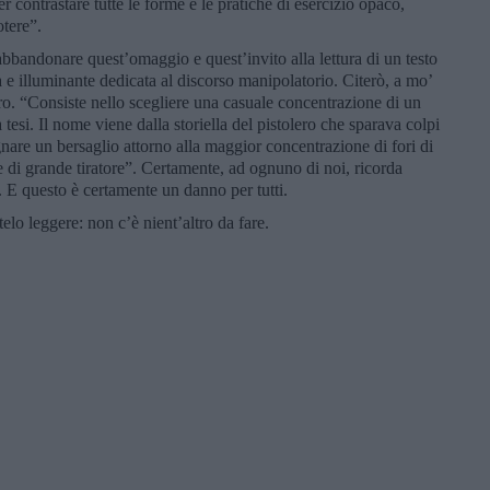
r contrastare tutte le forme e le pratiche di esercizio opaco,
tere”.
bandonare quest’omaggio e quest’invito alla lettura di un testo
 e illuminante dedicata al discorso manipolatorio. Citerò, a mo’
ero. “Consiste nello scegliere una casuale concentrazione di un
tesi. Il nome viene dalla storiella del pistolero che sparava colpi
gnare un bersaglio attorno alla maggior concentrazione di fori di
ne di grande tiratore”. Certamente, ad ognuno di noi, ricorda
 E questo è certamente un danno per tutti.
elo leggere: non c’è nient’altro da fare.