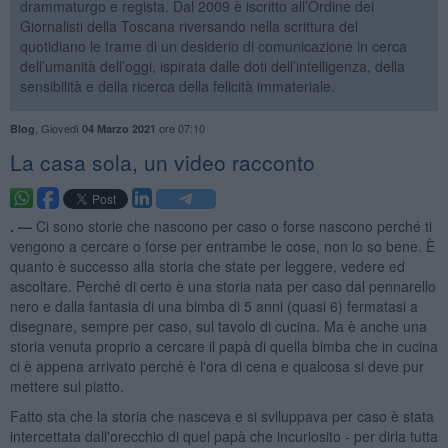
drammaturgo e regista. Dal 2009 è iscritto all’Ordine dei
Giornalisti della Toscana riversando nella scrittura del
quotidiano le trame di un desiderio di comunicazione in cerca
dell’umanità dell’oggi, ispirata dalle doti dell’intelligenza, della
sensibilità e della ricerca della felicità immateriale.
,
Giovedì
ore 07:10
Blog
04 Marzo 2021
​La casa sola, un video racconto
. —
Ci sono storie che nascono per caso o forse nascono perché ti
vengono a cercare o forse per entrambe le cose, non lo so bene. È
quanto è successo alla storia che state per leggere, vedere ed
ascoltare. Perché di certo è una storia nata per caso dal pennarello
nero e dalla fantasia di una bimba di 5 anni (quasi 6) fermatasi a
disegnare, sempre per caso, sul tavolo di cucina. Ma è anche una
storia venuta proprio a cercare il papà di quella bimba che in cucina
ci è appena arrivato perché è l'ora di cena e qualcosa si deve pur
mettere sul piatto.
Fatto sta che la storia che nasceva e si sviluppava per caso è stata
intercettata dall'orecchio di quel papà che incuriosito - per dirla tutta