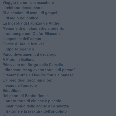
​Viaggio tra terme e maschere
Il telefono derealizzato
​Di dicembre, di mani, di gospel
​Il disagio del pollice
​La filosofia di Fabrizio de André
Memorie di un clarinettista redento
​Il tuo tempo con Olafur Eliasson
​L’ospedale dell’acqua
​Gocce di Afa in festival
​Il lupo fotogenico
​Parco divertimenti: il decalogo
​A Prato in Galleria
​Primavera nel Borgo delle Camelie
I dinosauri mangiavano tortelli di patate?
​Gramoz Burba e l’Iso-Polifonia albanese
L’albero degli zecchini d’oro
​I jeans nell’armadio
Erbadiluce
Nei panni di Babbo Natale
​Il punto forte di ciò che è piccolo
​Il matrimonio delle acque a Seravezza
​Il frattone e la rasatura dell’angolino