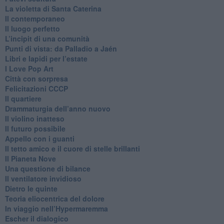
​La violetta di Santa Caterina
​Il contemporaneo
​Il luogo perfetto
​L’incipit di una comunità
Punti di vista: da Palladio a Jaén
​Libri e lapidi per l’estate
​I Love Pop Art
Città con sorpresa
Felicitazioni CCCP
​Il quartiere
​Drammaturgia dell’anno nuovo
​Il violino inatteso
​Il futuro possibile
​Appello con i guanti
​Il tetto amico e il cuore di stelle brillanti
​Il Pianeta Nove
​Una questione di bilance
​Il ventilatore invidioso
​Dietro le quinte
​Teoria eliocentrica del dolore
In viaggio nell’Hypermaremma
​Escher il dialogico