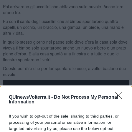
Poi arrivarono gli uccellini che abitavano sulle nuvole. Anche loro
erano tre.
Fu con il canto degli uccellini che al bimbo spuntarono quattro
capelli, un occhio, un braccio, una gamba, un piede, una mano e
altre 7 dita.
In quello stesso giorno nel paese solo dove c’era la casa sola dove
viveva il bimbo solo spuntarono anche un nuovo albero e un prato
pieno d’erba. E alla casa spuntò una finestra e a tutte e due le
finestre spuntarono i vetri.
Questo per dire che per far spuntare le cose, a volte, bastano due
nuvole.
QUInewsVolterra.it -
Do Not Process My Personal
Information
If you wish to opt-out of the sale, sharing to third parties, or
processing of your personal or sensitive information for
targeted advertising by us, please use the below opt-out