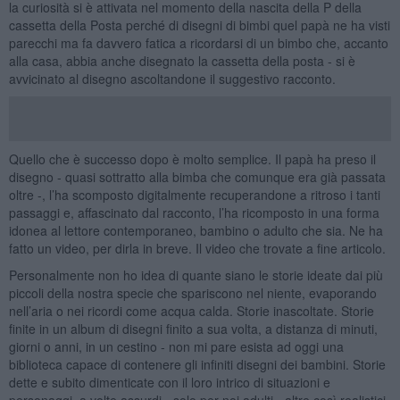
la curiosità si è attivata nel momento della nascita della P della
cassetta della Posta perché di disegni di bimbi quel papà ne ha visti
parecchi ma fa davvero fatica a ricordarsi di un bimbo che, accanto
alla casa, abbia anche disegnato la cassetta della posta - si è
avvicinato al disegno ascoltandone il suggestivo racconto.
Quello che è successo dopo è molto semplice. Il papà ha preso il
disegno - quasi sottratto alla bimba che comunque era già passata
oltre -, l’ha scomposto digitalmente recuperandone a ritroso i tanti
passaggi e, affascinato dal racconto, l’ha ricomposto in una forma
idonea al lettore contemporaneo, bambino o adulto che sia. Ne ha
fatto un video, per dirla in breve. Il video che trovate a fine articolo.
Personalmente non ho idea di quante siano le storie ideate dai più
piccoli della nostra specie che spariscono nel niente, evaporando
nell’aria o nei ricordi come acqua calda. Storie inascoltate. Storie
finite in un album di disegni finito a sua volta, a distanza di minuti,
giorni o anni, in un cestino - non mi pare esista ad oggi una
biblioteca capace di contenere gli infiniti disegni dei bambini. Storie
dette e subito dimenticate con il loro intrico di situazioni e
personaggi, a volte assurdi - solo per noi adulti - altre così realistici