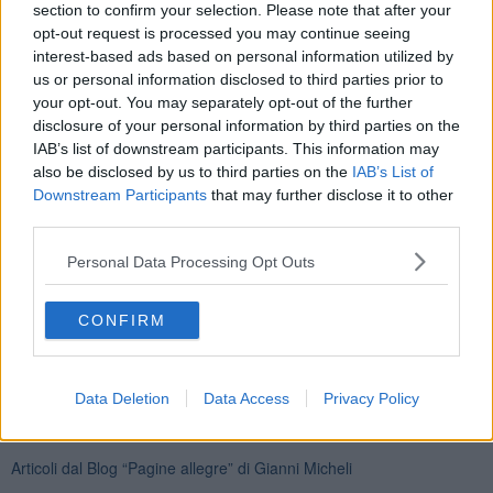
section to confirm your selection. Please note that after your
opt-out request is processed you may continue seeing
interest-based ads based on personal information utilized by
us or personal information disclosed to third parties prior to
your opt-out. You may separately opt-out of the further
disclosure of your personal information by third parties on the
IAB’s list of downstream participants. This information may
Gianni Micheli
also be disclosed by us to third parties on the
IAB’s List of
Downstream Participants
that may further disclose it to other
third parties.
Personal Data Processing Opt Outs
Se vuoi leggere le notizie principali della Toscana iscriviti alla
CONFIRM
Newsletter QUInews - ToscanaMedia.
Arriva gratis tutti i giorni
alle 20:00 direttamente nella tua casella di posta.
Basta cliccare
QUI
Data Deletion
Data Access
Privacy Policy
Ti potrebbe interessare anche:
Articoli dal Blog “Pagine allegre” di Gianni Micheli