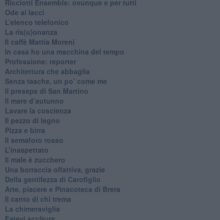
​Ricciotti Ensemble: ovunque e per tutti
Ode ai lacci
​L’elenco telefonico
​La ris(u)onanza
​Il caffè Mattia Moreni
​In casa ho una macchina del tempo
Professione: reporter
Architettura che abbaglia
​Senza tasche, un po’ come me
​Il presepe di San Martino
​Il mare d’autunno
​Lavare la coscienza
​Il pezzo di legno
​Pizza e birra
​Il semaforo rosso
​L’inaspettato
​Il male è zucchero
​Una borraccia olfattiva, grazie
​Della gentilezza di Carofiglio
Arte, piacere e Pinacoteca di Brera
​Il canto di chi trema
La chimeraviglia
​Fatevi scultura