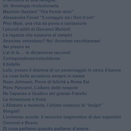
Un ‘Antologia rivoluzionaria
​Maurizio Gazzarri "Vita fronte retro"
​Alessandra Favati "Il coraggio tra i fiori d’orti"
​Pino Masi, una vita da poeta e cantastorie
​I piccoli addii di Giovanni Mariotti
​La ragazza che sussurra ai vampiri
​Anonimo veneziano? No! Anonimo vecchianese!
​Sei pisano se
​L’al di là … in diciannove racconti
Corrispondenze/coincidenze
Il bidello
Lulù, ovvero il dramma di un personaggio in cerca d'autore
Le cose belle accadono sempre in estate
Roan Johnson, Prove di felicità a Roma Est
Piero Pancanti, L’albero delle nespole
Re Capaneo e Guidino del grande Fratello
La ricreazione è finita
​L’Alfabeto a memoria, l’ultimo romanzo di “Incipit"
​Stregati!
L’universo scuola: il racconto tragicomico di due superstiti
Cotronei e Bosco
Di cosa parliamo quando parliamo d’amore