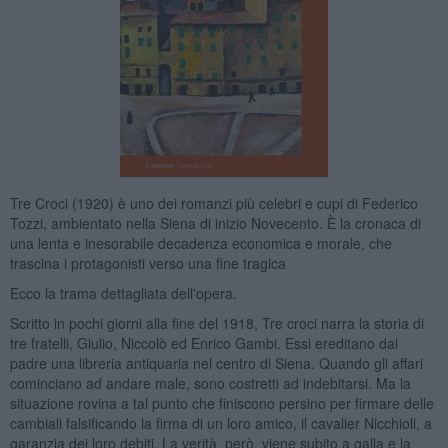
Tre Croci (1920) è uno dei romanzi più celebri e cupi di Federico
Tozzi, ambientato nella Siena di inizio Novecento. È la cronaca di
una lenta e inesorabile decadenza economica e morale, che
trascina i protagonisti verso una fine tragica
Ecco la trama dettagliata dell'opera.
Scritto in pochi giorni alla fine del 1918, Tre croci narra la storia di
tre fratelli, Giulio, Niccolò ed Enrico Gambi. Essi ereditano dal
padre una libreria antiquaria nel centro di Siena. Quando gli affari
cominciano ad andare male, sono costretti ad indebitarsi. Ma la
situazione rovina a tal punto che finiscono persino per firmare delle
cambiali falsificando la firma di un loro amico, il cavalier Nicchioli, a
garanzia dei loro debiti. La verità, però, viene subito a galla e la