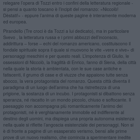
relegare l’opera di Tozzi entro i confini della letteratura regionale -
si pensi a quanto toscano è l’incipit del romanzo: «Niccolò!
Dèstati!» - eppure l’anima di queste pagine è interamente moderna
ed europea.
Pirandello (Tre croci è da Tozzi a lui dedicato), ma in particolare
Svevo , la letteratura russa e i primi abbozzi dell’inconscio,
addirittura – forse – echi del romanzo americano, costituiscono il
fondale spirituale sopra il quale si muovono le vite «vere e vive» di
personaggi meschini e per questo reali. L’impotenza di Giulio, le
ossessioni di Niccolò, la fragilità di Enrico, fanno di Siena, della città
nella quale la storia è ambientata, con le sue case antiche e
fatiscenti, il grumo di case e di viuzze che appaiono tutte senza
sbocco, la vera protagonista del romanzo. Questa città diventa il
paradigma di un luogo dell’anima che ha ristrettezza di una
prigione, la sostanza di un incubo. I protagonisti si dibattono senza
speranza, né riscatto in un mondo piccolo, chiuso e soffocante. Il
paesaggio non accompagna più romanticamente l’animo dei
protagonisti, né è verghianamente immobile ed indifferente al
destino degli uomini, ma dispiega una propria autonoma esistenza
nella quale si riflette l’angoscia esistenziale dei personaggi. Non si
è di fronte a pagine di un esasperato verismo, bensì alle prime
prove di un nuovo realismo, che comincia a sperimentare inedite