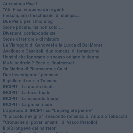
Arrivederci Pisa !
​“Ahi Pisa, vituperio de le genti”
Freschi, anzi freschissimi di stampa…
​Due Piero per il mio blog
​Storie private, ma non solo …
Divertenti corrispondenze
Storie di terrore e di mistero
La Viareggio di Genovesi e la Lucca di Del Monte
Avallone e Casaltoli, due romanzi di formazione
​Uomini che ignorano e spesso odiano le donne
Ma le scrittrici? Eccole, finalmente!
Da Marina di Pietrasanta a Calci
​Due investigatori “per caso”
​Il giallo e il noir in Toscana.
INCIPIT - La quarta triade
INCIPIT - La terza triade
INCIPIT - La seconda triade
INCIPIT - La prima triade
L’approdo di INCIPIT su “Le pregiate penne”
​"Il piccolo naviglio" il secondo romanzo di Antonio Tabucchi
​"Cronache di poveri amanti" di Vasco Pratolini
​Il più longevo dei narratori