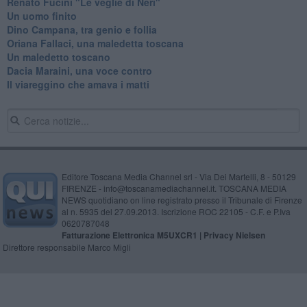
Renato Fucini "Le veglie di Neri"
Un uomo finito
​Dino Campana, tra genio e follia
​Oriana Fallaci, una maledetta toscana
​Un maledetto toscano
​Dacia Maraini, una voce contro
​Il viareggino che amava i matti
Editore Toscana Media Channel srl - Via Dei Martelli, 8 - 50129
FIRENZE - info@toscanamediachannel.it. TOSCANA MEDIA
NEWS quotidiano on line registrato presso il Tribunale di Firenze
al n. 5935 del 27.09.2013. Iscrizione ROC 22105 - C.F. e P.Iva
0620787048
Fatturazione Elettronica M5UXCR1 |
Privacy Nielsen
Direttore responsabile Marco Migli
Powered by
Aperion.it