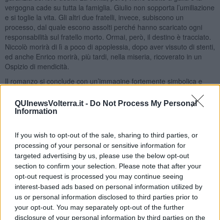
vergogna cade su tutta la famiglia. Giulio non sopporta l’umiliazione
e si toglie la vita. Gli altri due fratelli, invece, subiscono un
processo, dal quale escono assolti perché hanno scaricato ogni
responsabilità sul fratello morto. Ormai, però, il destino è tracciato.
Niccolò morirà di lì a poco di apoplessia, dopo aver vissuto di stenti,
ed anche Enrico morirà, più tardi, nella miseria, ricoverato in un
Ospizio di mendicità.
Il romanzo si conclude con un’immagine fortemente simbolica e
desolata: le nipoti dei fratelli Gambi, Lola e Chiarina dopo essere
state al capezzale dello zio Enrico morente si recano al cimitero di
QUInewsVolterra.it -
Do Not Process My Personal
Siena e comprano tre croci di legno da mettere sulle tombe dei loro
Information
tre zii, ormai riuniti nella morte e dimenticati da tutti
(…) Ma egli (Enrico) aveva patito troppo; e una notte, preso da una
If you wish to opt-out of the sale, sharing to third parties, or
nuova crisi di gotta, che gli aveva ormai infettato tutto il sangue,
processing of your personal or sensitive information for
morì senza nemmeno accorgersene.
targeted advertising by us, please use the below opt-out
section to confirm your selection. Please note that after your
La mattina era fredda come il marmo del refettorio.
opt-out request is processed you may continue seeing
Lola e Chiarina gli misero due mazzetti di fiori sul letto, uno a
interest-based ads based on personal information utilized by
dfestra e uno a sinistra. C’era una sola candela, che, essendo di
us or personal information disclosed to third parties prior to
sego, si piegava per il calore della sua fiamma rossa come se
your opt-out. You may separately opt-out of the further
avesse nello stoppino un poco di sangue morticcio.
disclosure of your personal information by third parties on the