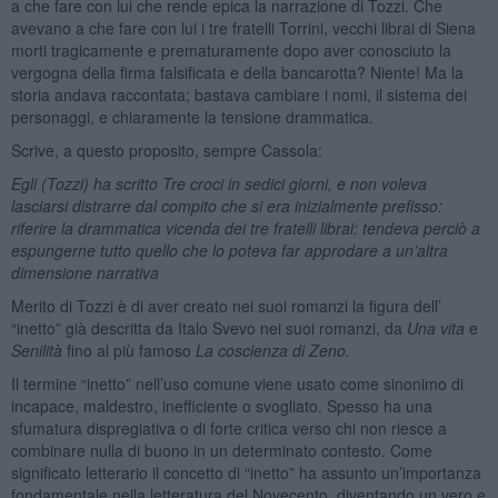
a che fare con lui che rende epica la narrazione di Tozzi. Che
avevano a che fare con lui i tre fratelli Torrini, vecchi librai di Siena
morti tragicamente e prematuramente dopo aver conosciuto la
vergogna della firma falsificata e della bancarotta? Niente! Ma la
storia andava raccontata; bastava cambiare i nomi, il sistema dei
personaggi, e chiaramente la tensione drammatica.
Scrive, a questo proposito, sempre Cassola:
Egli (Tozzi) ha scritto Tre croci in sedici giorni, e non voleva
lasciarsi distrarre dal compito che si era inizialmente prefisso:
riferire la drammatica vicenda dei tre fratelli librai: tendeva perciò a
espungerne tutto quello che lo poteva far approdare a un’altra
dimensione narrativa
Merito di Tozzi è di aver creato nei suoi romanzi la figura dell’
“inetto” già descritta da Italo Svevo nei suoi romanzi, da
Una vita
e
Senilità
fino al più famoso
La coscienza di Zeno.
Il termine “inetto” nell’uso comune viene usato come sinonimo di
incapace, maldestro, inefficiente o svogliato. Spesso ha una
sfumatura dispregiativa o di forte critica verso chi non riesce a
combinare nulla di buono in un determinato contesto. Come
significato letterario il concetto di “inetto” ha assunto un’importanza
fondamentale nella letteratura del Novecento, diventando un vero e