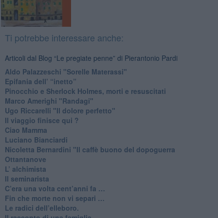
Ti potrebbe interessare anche:
Articoli dal Blog “Le pregiate penne” di Pierantonio Pardi
​Aldo Palazzeschi "Sorelle Materassi"
​Epifania dell’ “inetto”
Pinocchio e Sherlock Holmes, morti e resuscitati
​Marco Amerighi "Randagi"
Ugo Riccarelli "Il dolore perfetto"
​Il viaggio finisce qui ?
​Ciao Mamma
​Luciano Bianciardi
​Nicoletta Bernardini "Il caffè buono del dopoguerra
​Ottantanove
​L’ alchimista
Il seminarista
​C’era una volta cent’anni fa …
​Fin che morte non vi separi …
​Le radici dell’elleboro.
​Il racconto di una famiglia.