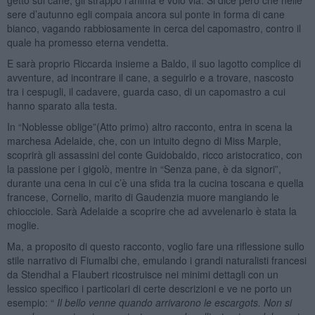
sere d’autunno egli compaia ancora sul ponte in forma di cane
bianco, vagando rabbiosamente in cerca del capomastro, contro il
quale ha promesso eterna vendetta.
E sarà proprio Riccarda insieme a Baldo, il suo lagotto complice di
avventure, ad incontrare il cane, a seguirlo e a trovare, nascosto
tra i cespugli, il cadavere, guarda caso, di un capomastro a cui
hanno sparato alla testa.
In “Noblesse oblige”(Atto primo) altro racconto, entra in scena la
marchesa Adelaide, che, con un intuito degno di Miss Marple,
scoprirà gli assassini del conte Guidobaldo, ricco aristocratico, con
la passione per i gigolò, mentre in “Senza pane, è da signori”,
durante una cena in cui c’è una sfida tra la cucina toscana e quella
francese, Cornelio, marito di Gaudenzia muore mangiando le
chiocciole. Sarà Adelaide a scoprire che ad avvelenarlo è stata la
moglie.
Ma, a proposito di questo racconto, voglio fare una riflessione sullo
stile narrativo di Fiumalbi che, emulando i grandi naturalisti francesi
da Stendhal a Flaubert ricostruisce nei minimi dettagli con un
lessico specifico i particolari di certe descrizioni e ve ne porto un
esempio: “
Il bello venne quando arrivarono le escargots. Non si