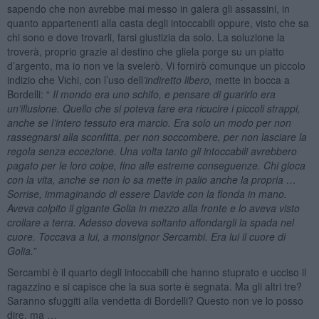
sapendo che non avrebbe mai messo in galera gli assassini, in
quanto appartenenti alla casta degli intoccabili oppure, visto che sa
chi sono e dove trovarli, farsi giustizia da solo. La soluzione la
troverà, proprio grazie al destino che gliela porge su un piatto
d’argento, ma io non ve la svelerò. Vi fornirò comunque un piccolo
indizio che Vichi, con l’uso dell
’indiretto libero,
mette in bocca a
Bordelli: “
Il mondo era uno schifo, e pensare di guarirlo era
un’illusione. Quello che si poteva fare era ricucire i piccoli strappi,
anche se l’intero tessuto era marcio. Era solo un modo per non
rassegnarsi alla sconfitta, per non soccombere, per non lasciare la
regola senza eccezione. Una volta tanto gli intoccabili avrebbero
pagato per le loro colpe, fino alle estreme conseguenze. Chi gioca
con la vita, anche se non lo sa mette in palio anche la propria …
Sorrise, immaginando di essere Davide con la fionda in mano.
Aveva colpito il gigante Golia in mezzo alla fronte e lo aveva visto
crollare a terra. Adesso doveva soltanto affondargli la spada nel
cuore. Toccava a lui, a monsignor Sercambi. Era lui il cuore di
Golia.”
Sercambi è il quarto degli intoccabili che hanno stuprato e ucciso il
ragazzino e si capisce che la sua sorte è segnata. Ma gli altri tre?
Saranno sfuggiti alla vendetta di Bordelli? Questo non ve lo posso
dire, ma …