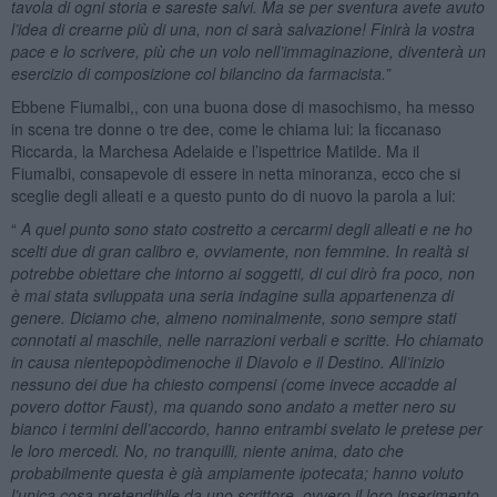
tavola di ogni storia e sareste salvi. Ma se per sventura avete avuto
l’idea di crearne più di una, non ci sarà salvazione! Finirà la vostra
pace e lo scrivere, più che un volo nell’immaginazione, diventerà un
esercizio di composizione col bilancino da farmacista.”
Ebbene Fiumalbi,, con una buona dose di masochismo, ha messo
in scena tre donne o tre dee, come le chiama lui: la ficcanaso
Riccarda, la Marchesa Adelaide e l’ispettrice Matilde. Ma il
Fiumalbi, consapevole di essere in netta minoranza, ecco che si
sceglie degli alleati e a questo punto do di nuovo la parola a lui:
“
A quel punto sono stato costretto a cercarmi degli alleati e ne ho
scelti due di gran calibro e, ovviamente, non femmine. In realtà si
potrebbe obiettare che intorno ai soggetti, di cui dirò fra poco, non
è mai stata sviluppata una seria indagine sulla appartenenza di
genere. Diciamo che, almeno nominalmente, sono sempre stati
connotati al maschile, nelle narrazioni verbali e scritte. Ho chiamato
in causa nientepopòdimenoche il Diavolo e il Destino. All’inizio
nessuno dei due ha chiesto compensi (come invece accadde al
povero dottor Faust), ma quando sono andato a metter nero su
bianco i termini dell’accordo, hanno entrambi svelato le pretese per
le loro mercedi. No, no tranquilli, niente anima, dato che
probabilmente questa è già ampiamente ipotecata; hanno voluto
l’unica cosa pretendibile da uno scrittore, ovvero il loro inserimento