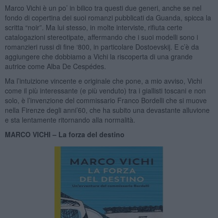
Marco Vichi è un po’ in bilico tra questi due generi, anche se nel
fondo di copertina dei suoi romanzi pubblicati da Guanda, spicca la
scritta “noir”. Ma lui stesso, in molte interviste, rifiuta certe
catalogazioni stereotipate, affermando che i suoi modelli sono i
romanzieri russi di fine ‘800, in particolare Dostoevskij. E c’è da
aggiungere che dobbiamo a Vichi la riscoperta di una grande
autrice come Alba De Cespédes.
Ma l’intuizione vincente e originale che pone, a mio avviso, Vichi
come il più interessante (e più venduto) tra i giallisti toscani e non
solo, è l’invenzione del commissario Franco Bordelli che si muove
nella Firenze degli anni’60, che ha subito una devastante alluvione
e sta lentamente ritornando alla normalità.
MARCO VICHI – La forza del destino