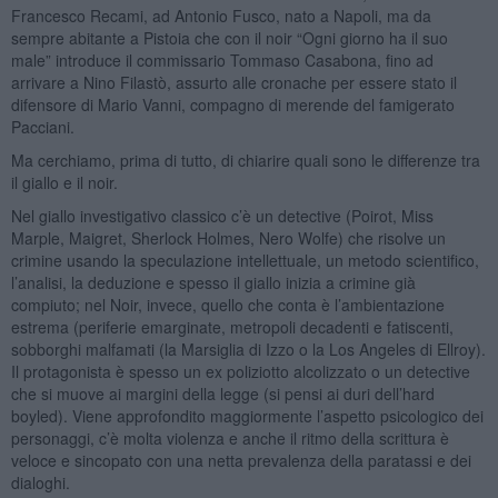
Francesco Recami, ad Antonio Fusco, nato a Napoli, ma da
sempre abitante a Pistoia che con il noir “Ogni giorno ha il suo
male” introduce il commissario Tommaso Casabona, fino ad
arrivare a Nino Filastò, assurto alle cronache per essere stato il
difensore di Mario Vanni, compagno di merende del famigerato
Pacciani.
Ma cerchiamo, prima di tutto, di chiarire quali sono le differenze tra
il giallo e il noir.
Nel giallo investigativo classico c’è un detective (Poirot, Miss
Marple, Maigret, Sherlock Holmes, Nero Wolfe) che risolve un
crimine usando la speculazione intellettuale, un metodo scientifico,
l’analisi, la deduzione e spesso il giallo inizia a crimine già
compiuto; nel Noir, invece, quello che conta è l’ambientazione
estrema (periferie emarginate, metropoli decadenti e fatiscenti,
sobborghi malfamati (la Marsiglia di Izzo o la Los Angeles di Ellroy).
Il protagonista è spesso un ex poliziotto alcolizzato o un detective
che si muove ai margini della legge (si pensi ai duri dell’hard
boyled). Viene approfondito maggiormente l’aspetto psicologico dei
personaggi, c’è molta violenza e anche il ritmo della scrittura è
veloce e sincopato con una netta prevalenza della paratassi e dei
dialoghi.