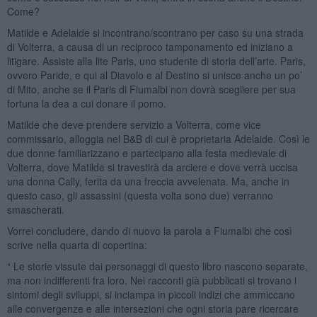
Come?
Matilde e Adelaide si incontrano/scontrano per caso su una strada
di Volterra, a causa di un reciproco tamponamento ed iniziano a
litigare. Assiste alla lite Paris, uno studente di storia dell’arte. Paris,
ovvero Paride, e qui al Diavolo e al Destino si unisce anche un po’
di Mito, anche se il Paris di Fiumalbi non dovrà scegliere per sua
fortuna la dea a cui donare il pomo.
Matilde che deve prendere servizio a Volterra, come vice
commissario, alloggia nel B&B di cui è proprietaria Adelaide. Così le
due donne familiarizzano e partecipano alla festa medievale di
Volterra, dove Matilde si travestirà da arciere e dove verrà uccisa
una donna Cally, ferita da una freccia avvelenata. Ma, anche in
questo caso, gli assassini (questa volta sono due) verranno
smascherati.
Vorrei concludere, dando di nuovo la parola a Fiumalbi che così
scrive nella quarta di copertina:
“ Le storie vissute dai personaggi di questo libro nascono separate,
ma non indifferenti fra loro. Nei racconti già pubblicati si trovano i
sintomi degli sviluppi, si inciampa in piccoli indizi che ammiccano
alle convergenze e alle intersezioni che ogni storia pare ricercare