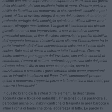
accede con animo improvvisato e superbo all’estrazione del guscio
della chiocciola, del suo prelibato frutto di mare. Occorre perizia e
abilità da fiorettista nel manovrare lo stuzzicadenti, stecchino per i
pisani, al fine di svellere integro il corpo del mollusco rintanato nel
profondo pertugio della conchiglia spiralata a “difesa ultima vana”
contro l’oltraggio masticatorio. L’angolo di inserimento del piccolo
giavellotto non si può improvvisare. Il suo valore deve essere
pressoché perfetto, al fine di evitare lacerazioni e perdita definitiva
dell’agognato boccone. L’asticella deve sfiorare l’intersezione fra la
parte terminale dell’ultimo accrescimento calcareo e il resto della
coclea. Solo così si riesce a estrarre tutto il mollusco. Occorre
inoltre sapienza per suggere dall’involucro, con velata sonorità di
sottofondo, l’umore di cottura, ambrosia apprezzata solo dai palati
all’uopo educati. Ma in una cena come quella, usare lo
stuzzicadenti e succhiare i gusci sarebbe stato come presentarsi
con le infradito in udienza dal Papa. Tutti i commensali presero
quindi a manovrare l’apposita pinza e la forchettina a due rebbi, per
estrarre i bocconcini.”
In questo brano c’è la sintesi di tre elementi, la descrizione
accurata che è tipica dei naturalisti, l’insistenza quasi paranoica sui
particolari anche più insignificanti che ci trasporta in area barocca e
infine l’ironia di fondo che dona leggerezza al tutto. Le parole in