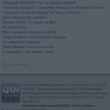
L’approdo di INCIPIT su “Le pregiate penne”
​"Il piccolo naviglio" il secondo romanzo di Antonio Tabucchi
​"Cronache di poveri amanti" di Vasco Pratolini
​Il più longevo dei narratori
Renato Fucini "Le veglie di Neri"
Un uomo finito
​Dino Campana, tra genio e follia
​Oriana Fallaci, una maledetta toscana
​Un maledetto toscano
​Dacia Maraini, una voce contro
​Il viareggino che amava i matti
Editore Toscana Media Channel srl - Via Dei Martelli, 8 - 50129
FIRENZE - info@toscanamediachannel.it. TOSCANA MEDIA
NEWS quotidiano on line registrato presso il Tribunale di Firenze
al n. 5935 del 27.09.2013. Iscrizione ROC 22105 - C.F. e P.Iva
0620787048
Fatturazione Elettronica M5UXCR1 |
Privacy Nielsen
Direttore responsabile Marco Migli