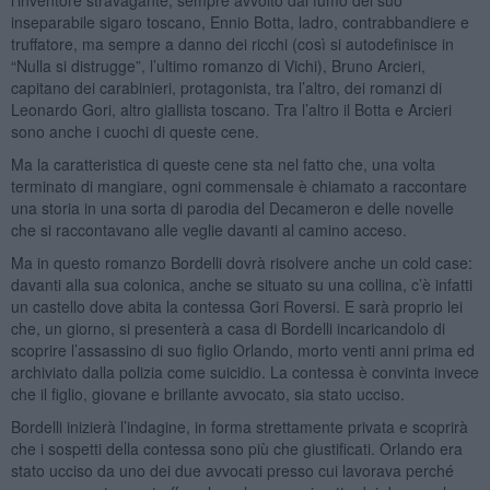
inseparabile sigaro toscano, Ennio Botta, ladro, contrabbandiere e
truffatore, ma sempre a danno dei ricchi (così si autodefinisce in
“Nulla si distrugge”, l’ultimo romanzo di Vichi), Bruno Arcieri,
capitano dei carabinieri, protagonista, tra l’altro, dei romanzi di
Leonardo Gori, altro giallista toscano. Tra l’altro il Botta e Arcieri
sono anche i cuochi di queste cene.
Ma la caratteristica di queste cene sta nel fatto che, una volta
terminato di mangiare, ogni commensale è chiamato a raccontare
una storia in una sorta di parodia del Decameron e delle novelle
che si raccontavano alle veglie davanti al camino acceso.
Ma in questo romanzo Bordelli dovrà risolvere anche un cold case:
davanti alla sua colonica, anche se situato su una collina, c’è infatti
un castello dove abita la contessa Gori Roversi. E sarà proprio lei
che, un giorno, si presenterà a casa di Bordelli incaricandolo di
scoprire l’assassino di suo figlio Orlando, morto venti anni prima ed
archiviato dalla polizia come suicidio. La contessa è convinta invece
che il figlio, giovane e brillante avvocato, sia stato ucciso.
Bordelli inizierà l’indagine, in forma strettamente privata e scoprirà
che i sospetti della contessa sono più che giustificati. Orlando era
stato ucciso da uno dei due avvocati presso cui lavorava perché