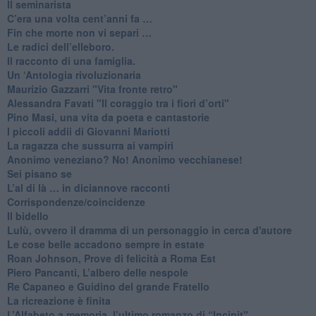
Il seminarista
​C’era una volta cent’anni fa …
​Fin che morte non vi separi …
​Le radici dell’elleboro.
​Il racconto di una famiglia.
Un ‘Antologia rivoluzionaria
​Maurizio Gazzarri "Vita fronte retro"
​Alessandra Favati "Il coraggio tra i fiori d’orti"
​Pino Masi, una vita da poeta e cantastorie
​I piccoli addii di Giovanni Mariotti
​La ragazza che sussurra ai vampiri
​Anonimo veneziano? No! Anonimo vecchianese!
​Sei pisano se
​L’al di là … in diciannove racconti
Corrispondenze/coincidenze
Il bidello
Lulù, ovvero il dramma di un personaggio in cerca d'autore
Le cose belle accadono sempre in estate
Roan Johnson, Prove di felicità a Roma Est
Piero Pancanti, L’albero delle nespole
Re Capaneo e Guidino del grande Fratello
La ricreazione è finita
​L’Alfabeto a memoria, l’ultimo romanzo di “Incipit"