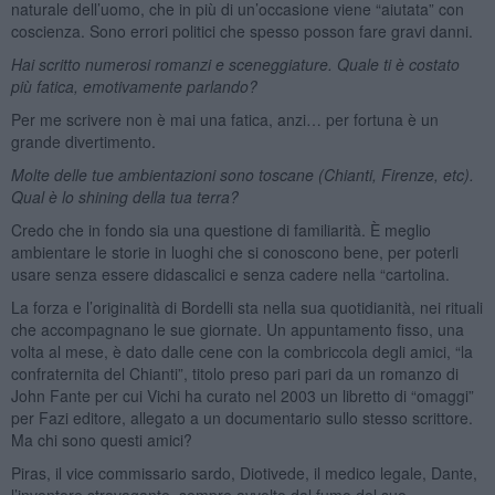
naturale dell’uomo, che in più di un’occasione viene “aiutata” con
coscienza. Sono errori politici che spesso posson fare gravi danni.
Hai scritto numerosi romanzi e sceneggiature. Quale ti è costato
più fatica, emotivamente parlando?
Per me scrivere non è mai una fatica, anzi… per fortuna è un
grande divertimento.
Molte delle tue ambientazioni sono toscane (Chianti, Firenze, etc).
Qual è lo shining della tua terra?
Credo che in fondo sia una questione di familiarità. È meglio
ambientare le storie in luoghi che si conoscono bene, per poterli
usare senza essere didascalici e senza cadere nella “cartolina.
La forza e l’originalità di Bordelli sta nella sua quotidianità, nei rituali
che accompagnano le sue giornate. Un appuntamento fisso, una
volta al mese, è dato dalle cene con la combriccola degli amici, “la
confraternita del Chianti”, titolo preso pari pari da un romanzo di
John Fante per cui Vichi ha curato nel 2003 un libretto di “omaggi”
per Fazi editore, allegato a un documentario sullo stesso scrittore.
Ma chi sono questi amici?
Piras, il vice commissario sardo, Diotivede, il medico legale, Dante,
l’inventore stravagante, sempre avvolto dal fumo del suo