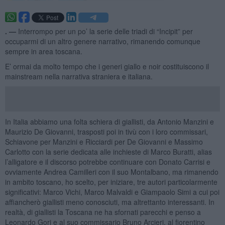
. —
Interrompo per un po’ la serie delle triadi di “Incipit” per
occuparmi di un altro genere narrativo, rimanendo comunque
sempre in area toscana.
E’ ormai da molto tempo che i generi giallo e noir costituiscono il
mainstream nella narrativa straniera e italiana.
In Italia abbiamo una folta schiera di giallisti, da Antonio Manzini e
Maurizio De Giovanni, trasposti poi in tivù con i loro commissari,
Schiavone per Manzini e Ricciardi per De Giovanni e Massimo
Carlotto con la serie dedicata alle inchieste di Marco Buratti, alias
l’alligatore e il discorso potrebbe continuare con Donato Carrisi e
ovviamente Andrea Camilleri con il suo Montalbano, ma rimanendo
in ambito toscano, ho scelto, per iniziare, tre autori particolarmente
significativi: Marco Vichi, Marco Malvaldi e Giampaolo Simi a cui poi
affiancherò giallisti meno conosciuti, ma altrettanto interessanti. In
realtà, di giallisti la Toscana ne ha sfornati parecchi e penso a
Leonardo Gori e al suo commissario Bruno Arcieri, al fiorentino