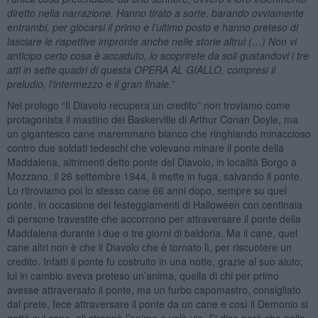
diretto nella narrazione. Hanno tirato a sorte, barando ovviamente
entrambi, per giocarsi il primo e l’ultimo posto e hanno preteso di
lasciare le rispettive impronte anche nelle storie altrui (…) Non vi
anticipo certo cosa è accaduto, lo scoprirete da soli gustandovi i tre
atti in sette quadri di questa OPERA AL GIALLO, compresi il
preludio, l’intermezzo e il gran finale.”
Nel prologo “Il Diavolo recupera un credito” non troviamo come
protagonista il mastino dei Baskerville di Arthur Conan Doyle, ma
un gigantesco cane maremmano bianco che ringhiando minaccioso
contro due soldati tedeschi che volevano minare il ponte della
Maddalena, altrimenti detto ponte del Diavolo, in località Borgo a
Mozzano, il 26 settembre 1944, li mette in fuga, salvando il ponte.
Lo ritroviamo poi lo stesso cane 66 anni dopo, sempre su quel
ponte, in occasione dei festeggiamenti di Halloween con centinaia
di persone travestite che accorrono per attraversare il ponte della
Maddalena durante i due o tre giorni di baldoria. Ma il cane, quel
cane altri non è che il Diavolo che è tornato lì, per riscuotere un
credito. Infatti il ponte fu costruito in una notte, grazie al suo aiuto;
lui in cambio aveva preteso un’anima, quella di chi per primo
avesse attraversato il ponte, ma un furbo capomastro, consigliato
dal prete, fece attraversare il ponte da un cane e così il Demonio si
gettò sul cane, gli strappò l’anima e volò via. Si dice però che nelle