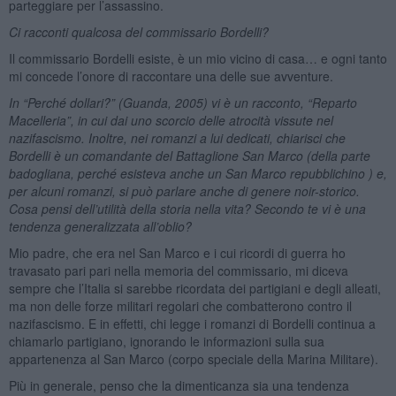
parteggiare per l’assassino.
Ci racconti qualcosa del commissario Bordelli?
Il commissario Bordelli esiste, è un mio vicino di casa… e ogni tanto
mi concede l’onore di raccontare una delle sue avventure.
In “Perché dollari?” (Guanda, 2005) vi è un racconto, “Reparto
Macelleria”, in cui dai uno scorcio delle atrocità vissute nel
nazifascismo. Inoltre, nei romanzi a lui dedicati, chiarisci che
Bordelli è un comandante del Battaglione San Marco (della parte
badogliana, perché esisteva anche un San Marco repubblichino ) e,
per alcuni romanzi, si può parlare anche di genere noir-storico.
Cosa pensi dell’utilità della storia nella vita? Secondo te vi è una
tendenza generalizzata all’oblio?
Mio padre, che era nel San Marco e i cui ricordi di guerra ho
travasato pari pari nella memoria del commissario, mi diceva
sempre che l’Italia si sarebbe ricordata dei partigiani e degli alleati,
ma non delle forze militari regolari che combatterono contro il
nazifascismo. E in effetti, chi legge i romanzi di Bordelli continua a
chiamarlo partigiano, ignorando le informazioni sulla sua
appartenenza al San Marco (corpo speciale della Marina Militare).
Più in generale, penso che la dimenticanza sia una tendenza