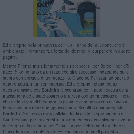
Ed è proprio nella primavera del 1967, anno dell’alluvione, che è
ambientato il romanzo “La forza del destino” di cui parlerò in queste
pagine.
Mentre Firenze inizia lentamente a riprendersi, per Bordelli non c’è
pace; è tormentato da un fatto che gli è successo, indagando sullo
stupro con omicidio di un ragazzino, Giacomo Pellissari ad opera di
quattro adulti, in un seminterrato. Ed è proprio indagando su
questo omicidio che Bordelli si è scontrato con i poteri occulti della
massoneria ed è stato costretto alla resa con un “messaggio” molto
chiaro: lo stupro di Eleonora, la giovane commessa con cui aveva
intrecciato una relazione appassionata. Sconfitto e amareggiato,
Bordelli si è dimesso dalla polizia e ha lasciato l’appartamento di
San Frediano per trasferirsi in una grande casa colonica nella zona
del borgo di Impruneta, nel Chianti, a pochi chilometri da Firenze.
E’ assillato da un dubbio atroce: continuare a fare il poliziotto