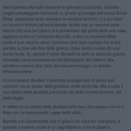
Nel frattempo Bordelli trascorre le giornate cucinando, facendo
lunghe passeggiate nei boschi e, grazie ai consigli dell’amico Ennio
Botta, imparando a far crescere le verdure nell’orto. C’è poi stato
un incontro fortuito ed eccezionale: quello con un enorme cane
bianco che una bel giorno si è presentato alla porta della sua casa,
apparso come un fantasma dal nulla, e che lui chiamerà Blisk,
come il suo vecchio cane, l’enorme cane lupo nazista che si era
portato a casa alla fine della guerra, dopo averlo curato da una
brutta ferita. Sì, perché Franco Bordelli ha fatto la seconda guerra
mondiale come comandante del Battaglione San Marco: Ma
sentiamo cosa ci dice Vichi del suo personaggio, in questa
intervista online:
Il commissario Bordelli, il poliziotto protagonista di alcuni tuoi
romanzi, ha un senso della giustizia molto profondo. Ma a volte il
suo senso della giustizia prescinde sia dalla morale comune, sia
dalla legge
...
In effetti ha un senso della giustizia tutto suo, che spesso non è in
linea con la impersonale Legge dello stato.
Bordelli non sbatterebbe mai in galera chi ruba per mangiare, e
quando a essere ucciso è un sopraffattore si trova quasi a