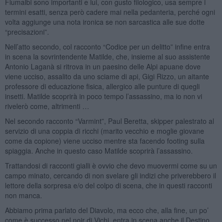
Fiumalbi sono importanti e lui, con gusto filologico, usa sempre i
termini esatti, senza però cadere mai nella pedanteria, perché ogni
volta aggiunge una nota ironica se non sarcastica alle sue dotte
“precisazioni”.
Nell’atto secondo, col racconto “Codice per un delitto” infine entra
in scena la sovrintendente Matilde, che, insieme al suo assistente
Antonio Laganà si ritrova in un paesino delle Alpi apuane dove
viene ucciso, assalito da uno sciame di api, Gigi Rizzo, un aitante
professore di educazione fisica, allergico alle punture di quegli
insetti. Matilde scoprirà in poco tempo l’assassino, ma io non vi
rivelerò come, altrimenti …
Nel secondo racconto “Varmint”, Paul Beretta, skipper palestrato al
servizio di una coppia di ricchi (marito vecchio e moglie giovane
come da copione) viene ucciso mentre sta facendo footing sulla
spiaggia. Anche in questo caso Matilde scoprirà l’assassino.
Trattandosi di racconti gialli è ovvio che devo muovermi come su un
campo minato, cercando di non svelare gli indizi che priverebbero il
lettore della sorpresa e/o del colpo di scena, che in questi racconti
non manca.
Abbiamo prima parlato del Diavolo, ma ecco che, alla fine, un po’
come è successo nel noir di Vichi, entra in scena anche il Destino.