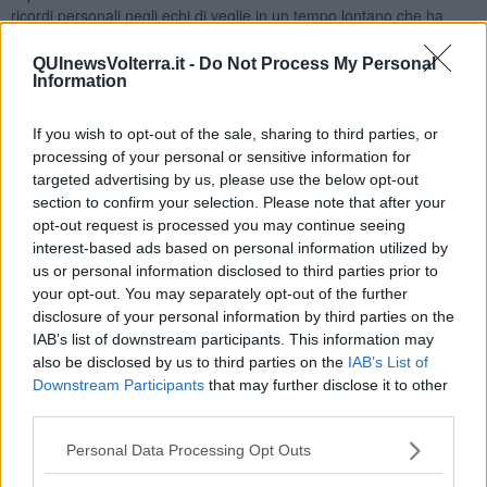
ricordi personali negli echi di veglie in un tempo lontano che ha
lasciato un alone di tenera nostalgia. E allora mentre scorrono le
pagine del libro, ci si trova lì a giocare a ramino, a risuolare
QUInewsVolterra.it -
Do Not Process My Personal
scarponi o al circolo politico. Il lettore si trova ad associare i
Information
personaggi del libro a persone reali, con caratteristiche che ogni
abitante della montagna potrebbe aver conosciuto. Così la mente
If you wish to opt-out of the sale, sharing to third parties, or
bussa al cuore che, di rimando, come in un cerchio, riporta in
processing of your personal or sensitive information for
superficie volti conosciuti e aneddoti divenuti nel tempo eredità
targeted advertising by us, please use the below opt-out
comune di un’intera comunità. La condivisione di un passato,
section to confirm your selection. Please note that after your
seppure semplice, in cui ciascuno riconosce le sue radici identitarie,
opt-out request is processed you may continue seeing
acuisce il senso di appartenenza ad un luogo e ad un gruppo di
interest-based ads based on personal information utilized by
persone che, proprio in virtù di quel patrimonio comune di ricordi e
us or personal information disclosed to third parties prior to
abitudini, vengono percepite come affini. Da questa associazione
your opt-out. You may separately opt-out of the further
tra le pagine del libro e il riconoscimento della propria
disclosure of your personal information by third parties on the
appartenenza a quel che è derivato da quel mondo, nasce un
IAB’s list of downstream participants. This information may
sentimento di tenerezza.
also be disclosed by us to third parties on the
IAB’s List of
A dispetto della durezza della vita nel dopoguerra e delle ferite
Downstream Participants
that may further disclose it to other
lasciate dal conflitto quello che emerge dal racconto è l’ attenzione
third parties.
delle persone per il proprio prossimo, nei piccoli gesti che le
economie familiari potevano concedere, in un piatto di farinata di
Personal Data Processing Opt Outs
cavolo, in una fetta di crostata, in un’immancabile bicchierino di
caffè, un bene così prezioso per quei tempi ma che non poteva