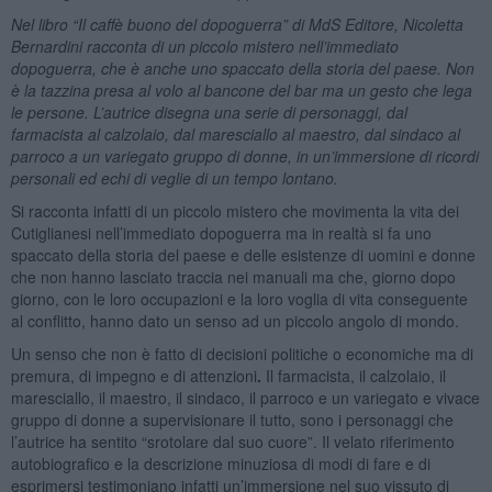
Nel libro “Il caffè buono del dopoguerra” di MdS Editore, Nicoletta
Bernardini racconta di un piccolo mistero nell’immediato
dopoguerra, che è anche uno spaccato della storia del paese. Non
è la tazzina presa al volo al bancone del bar ma un gesto che lega
le persone. L’autrice disegna una serie di personaggi, dal
farmacista al calzolaio, dal maresciallo al maestro, dal sindaco al
parroco a un variegato gruppo di donne, in un’immersione di ricordi
personali ed echi di veglie di un tempo lontano.
Si racconta infatti di un piccolo mistero che movimenta la vita dei
Cutiglianesi nell’immediato dopoguerra ma in realtà si fa uno
spaccato della storia del paese e delle esistenze di uomini e donne
che non hanno lasciato traccia nei manuali ma che, giorno dopo
giorno, con le loro occupazioni e la loro voglia di vita conseguente
al conflitto, hanno dato un senso ad un piccolo angolo di mondo.
Un senso che non è fatto di decisioni politiche o economiche ma di
premura, di impegno e di attenzioni
.
Il farmacista, il calzolaio, il
maresciallo, il maestro, il sindaco, il parroco e un variegato e vivace
gruppo di donne a supervisionare il tutto, sono i personaggi che
l’autrice ha sentito “srotolare dal suo cuore”. Il velato riferimento
autobiografico e la descrizione minuziosa di modi di fare e di
esprimersi testimoniano infatti un’immersione nel suo vissuto di