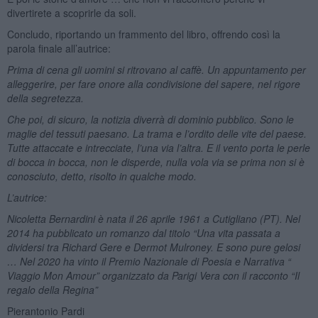
divertirete a scoprirle da soli.
Concludo, riportando un frammento del libro, offrendo così la
parola finale all’autrice:
Prima di cena gli uomini si ritrovano al caffè. Un appuntamento per
alleggerire, per fare onore alla condivisione del sapere, nel rigore
della segretezza.
Che poi, di sicuro, la notizia diverrà di dominio pubblico. Sono le
maglie del tessuti paesano. La trama e l’ordito delle vite del paese.
Tutte attaccate e intrecciate, l’una via l’altra. E il vento porta le perle
di bocca in bocca, non le disperde, nulla vola via se prima non si è
conosciuto, detto, risolto in qualche modo.
L’autrice:
Nicoletta Bernardini è nata il 26 aprile 1961 a Cutigliano (PT).
Nel
2014 ha pubblicato un romanzo dal titolo “Una vita passata a
dividersi tra Richard Gere e Dermot Mulroney. E sono pure gelosi
…
Nel 2020 ha vinto il Premio Nazionale di Poesia e Narrativa “
Viaggio Mon Amour” organizzato da Parigi Vera con il racconto “Il
regalo della Regina”
Pierantonio Pardi