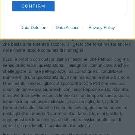
mancare per accompagnare e sottolineare veglie allegre, lenire un
CONFIRM
poco ricordi dolorosi o sancire decisioni importanti. Il caffè come
rimedio ancora più buono dopo aver assaporato il caffè finto, di
faggiola, di cicoria o di chissà cosa durante la guerra.
Data Deletion
Data Access
Privacy Policy
“Il caffè buono del dopoguerra “non è la tazzina presa al volo al
bancone del bar ma un gesto che lega le persone per quel tempo
che basta a farle sentire accolte. Un gesto che forse resiste ancora
nelle nostre piccole comunità di montagna.
Ecco, è proprio con questa ultima riflessione, che Petrucci coglie il
senso profondo di questa storia: il bisogno di comunicare, anche di
sbeffeggiare, di fare pettegolezzi, ma comunque di condividere
frammenti di una quotidianità dove non mancano le storie d’amore,
i tradimenti, i misteri, gli scontri politici tra DC e PCI che evocano
quasi atmosfere alla Guareschi con i suoi Peppone e Don Camillo,
ma dove tutto avviene con la lentezza di un tempo sospeso, quasi
fiabesco in un’atmosfera sinestetica grazie agli odori, su tutti
l’aroma del caffè, i suoni e i colori del paesaggio che fanno venire
nostalgia di un mondo “buono”, antico, fatto di termini familiari,
oggi, quasi del tutto scomparsi dal nostro lessico quotidiano: il
cordiale, le nazionali, il turchinetto, il macinino.
E poi le storie d’amore … che non vi racconterò perché vi