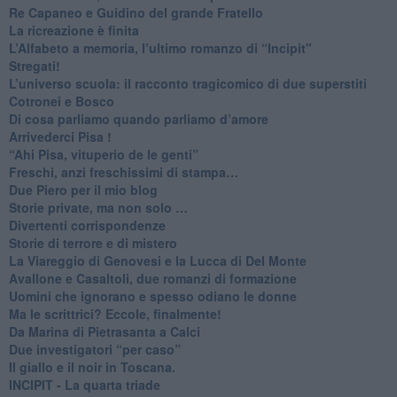
Re Capaneo e Guidino del grande Fratello
La ricreazione è finita
​L’Alfabeto a memoria, l’ultimo romanzo di “Incipit"
​Stregati!
L’universo scuola: il racconto tragicomico di due superstiti
Cotronei e Bosco
Di cosa parliamo quando parliamo d’amore
Arrivederci Pisa !
​“Ahi Pisa, vituperio de le genti”
Freschi, anzi freschissimi di stampa…
​Due Piero per il mio blog
​Storie private, ma non solo …
Divertenti corrispondenze
Storie di terrore e di mistero
La Viareggio di Genovesi e la Lucca di Del Monte
Avallone e Casaltoli, due romanzi di formazione
​Uomini che ignorano e spesso odiano le donne
Ma le scrittrici? Eccole, finalmente!
Da Marina di Pietrasanta a Calci
​Due investigatori “per caso”
​Il giallo e il noir in Toscana.
INCIPIT - La quarta triade