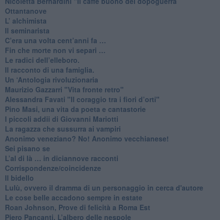
​Nicoletta Bernardini "Il caffè buono del dopoguerra
​Ottantanove
​L’ alchimista
Il seminarista
​C’era una volta cent’anni fa …
​Fin che morte non vi separi …
​Le radici dell’elleboro.
​Il racconto di una famiglia.
Un ‘Antologia rivoluzionaria
​Maurizio Gazzarri "Vita fronte retro"
​Alessandra Favati "Il coraggio tra i fiori d’orti"
​Pino Masi, una vita da poeta e cantastorie
​I piccoli addii di Giovanni Mariotti
​La ragazza che sussurra ai vampiri
​Anonimo veneziano? No! Anonimo vecchianese!
​Sei pisano se
​L’al di là … in diciannove racconti
Corrispondenze/coincidenze
Il bidello
Lulù, ovvero il dramma di un personaggio in cerca d'autore
Le cose belle accadono sempre in estate
Roan Johnson, Prove di felicità a Roma Est
Piero Pancanti, L’albero delle nespole