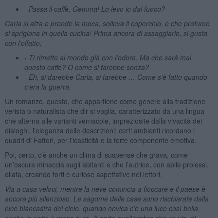
-
Passa il caffè, Gemma! Lo levo io dal fuoco?
Carla si alza e prende la moca, solleva il coperchio, e che profumo
si sprigiona in quella cucina! Prima ancora di assaggiarlo, si gusta
con l’olfatto.
-
Ti rimette al mondo già con l’odore. Ma che sarà mai
questo caffè? O come si farebbe senza?
-
Eh, si darebbe Carla, si farebbe … Come s’è fatto quando
c’era la guerra.
Un romanzo, questo, che appartiene come genere alla tradizione
verista o naturalista che dir si voglia, caratterizzato da una lingua
che alterna alle varianti vernacole, impreziosite dalla vivacità dei
dialoghi, l’eleganza delle descrizioni; certi ambienti ricordano i
quadri di Fattori, per l’icasticità e la forte componente emotiva.
Poi, certo, c’è anche un clima di suspense che grava, come
un’oscura minaccia sugli abitanti e che l’autrice, con abile prolessi,
dilata, creando forti e curiose aspettative nei lettori.
Via a casa veloci, mentre la neve comincia a fioccare e il paese è
ancora più silenzioso. Le sagome delle case sono rischiarate dalla
luce biancastra del cielo. quando nevica c’è una luce così bella,
anche la notte è meno buia. A parte quell’ombra che va via, di