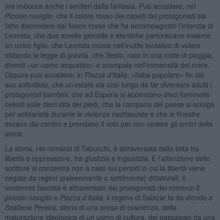
ma imbocca anche i sentieri della fantasia. Può accadere, nel
Piccolo naviglio
, che il colore rosso dei capelli dei protagonisti sia
fatto discendere dal fiocco rosso che ha accompagnato l’infanzia di
Leonida, che due sorelle gemelle e identiche partoriscano insieme
un unico figlio, che Leonida muoia nell’inutile tentativo di volare
sfidando la legge di gravità, che Sesto, nato in una notte di pioggia,
diventi «un uomo acquatico» e scompaia nell’immensità del mare.
Oppure può accadere, in
Piazza d’Italia
, «fiaba popolare» fin dal
suo sottotitolo, che un’estate sia così lunga da far diventare adulti i
protagonisti bambini, che ad Esperia si accendano dieci fiammelle
celesti sulle dieci dita dei piedi, che la campana del paese si sciolga
per solidarietà durante le violenze nazifasciste e che le finestre
escano dai cardini e prendano il volo per non vedere gli orrori della
storia.
La storia, nei romanzi di Tabucchi, è attraversata dalla lotta tra
libertà e oppressione, tra giustizia e ingiustizia. E l’attenzione dello
scrittore si concentra non a caso sui periodi in cui la libertà viene
negata da regimi (palesemente o sottilmente) dittatoriali. Il
ventennio fascista è attraversato dai protagonisti dei romanzi
Il
piccolo naviglio
e
Piazza d’Italia
; il regime di Salazar fa da sfondo a
Sostiene Pereira
, storia di una presa di coscienza, della
maturazione ideologica di un uomo di cultura, del passaggio da una