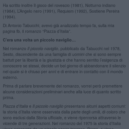
Ha scritto inoltre Il gioco del rovescio (1981), Notturno indiano
(1984), L’Angelo nero (1991), Requiem (1992), Sostiene Pereira
(1994).
Di Antonio Tabucchi, avevo già analizzato tempo fa, sulla mia
pagina fb, il romanzo “Piazza d’Italia”.
C’era una volta un piccolo naviglio…
Nel romanzo
Il piccolo naviglio
, pubblicato da Tabucchi nel 1978,
Sesto, discendente da una famiglia di uomini che si sono sempre
battuti per la libertà e la giustizia e che hanno sentito l’esigenza di
conoscere se stessi, decide un bel giorno di abbandonare il silenzio
nel quale si è chiuso per anni e di entrare in contatto con il mondo
esterno.
Prima di parlare brevemente del romanzo, vorrei però premettere
alcune considerazioni preliminari anche alla luce di quanto scritto
prima.
Piazza d’Italia
e
Il piccolo naviglio
presentano alcuni aspetti comuni:
la storia d’Italia viene osservata dalla parte degli umili, di coloro che
sono esclusi dalla Storia ufficiale, e viene ripercorsa attraverso le
vicende di tre generazioni. Nel romanzo del 1975 la storia d’Italia
viene osservata da un piccolo paese toscano, Borgo, e viene