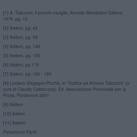
[1]
A. Tabucchi, Il piccolo naviglio, Arnoldo Mondadori Editore,
1978, pg. 15
[2]
Ibidem, pg. 42
[3]
Ibidem, pg. 58
[4]
Ibidem, pg. 148
[5]
Ibidem, pg. 155
[6]
Ibidem, pg 179
[7]
Ibidem, pg. 182 - 183
[8]
Luciana Stegagno Picchio, in “Dedica ad Antonio Tabucchi” (a
cura di Claudio Cattaruzza), Ed. Associazione Provinciale per la
Prosa, Pordenone 2001
[9]
Ibidem
[10]
ibidem
[11]
Ibidem
Pierantonio Pardi