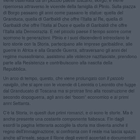
ripercorsa attraverso le vicende della famiglia di Plinio. Sulla piazza
di Borgo passano gli anni come passano le statue: quella del
Granduca, quella di Garibaldi che offre l’Italia al Re, quella di
Garibaldi che offre l’Italia al Duce e quella di Garibaldi che offre
l’Italia alla Democrazia. E nel piccolo paese il tempo scorre come
scorrono le generazioni: Plinio e i suoi discendenti intrecciano le
loro storie con la Storia, partecipano alle imprese garibaldine, alle
guerre in Africa e alla Grande Guerra, attraversano gli anni del
regime mussoliniano, assistono alle violenze nazifasciste, prendono
parte alla Resistenza e contribuiscono alla nascita della
Repubblica.
Un arco di tempo, questo, che viene prolungato con
Il piccolo
naviglio
, che si apre con le vicende di Leonida o Leonido che fugge
dal Granducato di Toscana ma si protrae fino alla ricostruzione del
secondo dopoguerra, agli anni del “boom” economico e ai primi
anni Settanta.
C’è la Storia, in questi due primi romanzi, e ci sono le storie. Ma è
anche presente una costante componente fiabesca. Fin dagli
esordi la pagina letteraria accoglie la storia ma diventa anche il
regno dell’immaginazione, si confronta con il reale ma lascia spazio
anche all’irreale, segue il filone degli eventi accertati e documentati