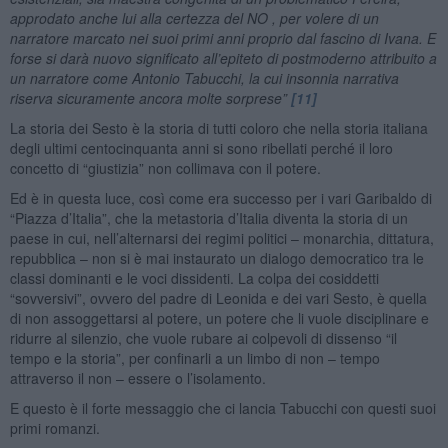
approdato anche lui alla certezza del NO , per volere di un
narratore marcato nei suoi primi anni proprio dal fascino di Ivana. E
forse si darà nuovo significato all’epiteto di postmoderno attribuito a
un narratore come Antonio Tabucchi, la cui insonnia narrativa
riserva sicuramente ancora molte sorprese”
[11]
La storia dei Sesto è la storia di tutti coloro che nella storia italiana
degli ultimi centocinquanta anni si sono ribellati perché il loro
concetto di “giustizia” non collimava con il potere.
Ed è in questa luce, così come era successo per i vari Garibaldo di
“Piazza d’Italia”, che la metastoria d’Italia diventa la storia di un
paese in cui, nell’alternarsi dei regimi politici – monarchia, dittatura,
repubblica – non si è mai instaurato un dialogo democratico tra le
classi dominanti e le voci dissidenti. La colpa dei cosiddetti
“sovversivi”, ovvero del padre di Leonida e dei vari Sesto, è quella
di non assoggettarsi al potere, un potere che li vuole disciplinare e
ridurre al silenzio, che vuole rubare ai colpevoli di dissenso “il
tempo e la storia”, per confinarli a un limbo di non – tempo
attraverso il non – essere o l’isolamento.
E questo è il forte messaggio che ci lancia Tabucchi con questi suoi
primi romanzi.