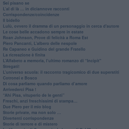
​Sei pisano se
​L’al di là … in diciannove racconti
Corrispondenze/coincidenze
Il bidello
Lulù, ovvero il dramma di un personaggio in cerca d'autore
Le cose belle accadono sempre in estate
Roan Johnson, Prove di felicità a Roma Est
Piero Pancanti, L’albero delle nespole
Re Capaneo e Guidino del grande Fratello
La ricreazione è finita
​L’Alfabeto a memoria, l’ultimo romanzo di “Incipit"
​Stregati!
L’universo scuola: il racconto tragicomico di due superstiti
Cotronei e Bosco
Di cosa parliamo quando parliamo d’amore
Arrivederci Pisa !
​“Ahi Pisa, vituperio de le genti”
Freschi, anzi freschissimi di stampa…
​Due Piero per il mio blog
​Storie private, ma non solo …
Divertenti corrispondenze
Storie di terrore e di mistero