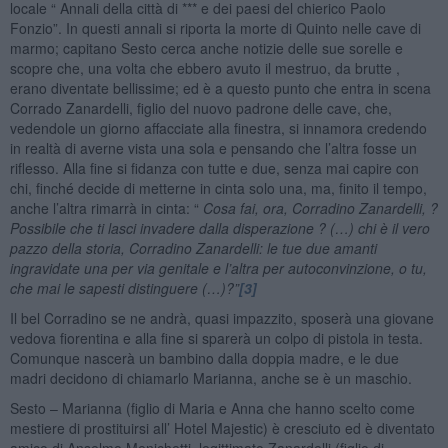
locale “ Annali della città di *** e dei paesi del chierico Paolo
Fonzio”. In questi annali si riporta la morte di Quinto nelle cave di
marmo; capitano Sesto cerca anche notizie delle sue sorelle e
scopre che, una volta che ebbero avuto il mestruo, da brutte ,
erano diventate bellissime; ed è a questo punto che entra in scena
Corrado Zanardelli, figlio del nuovo padrone delle cave, che,
vedendole un giorno affacciate alla finestra, si innamora credendo
in realtà di averne vista una sola e pensando che l’altra fosse un
riflesso. Alla fine si fidanza con tutte e due, senza mai capire con
chi, finché decide di metterne in cinta solo una, ma, finito il tempo,
anche l’altra rimarrà in cinta: “
Cosa fai, ora, Corradino Zanardelli, ?
Possibile che ti lasci invadere dalla disperazione ? (…) chi è il vero
pazzo della storia, Corradino Zanardelli: le tue due amanti
ingravidate una per via genitale e l’altra per autoconvinzione, o tu,
che mai le sapesti distinguere (…)?”
[3]
Il bel Corradino se ne andrà, quasi impazzito, sposerà una giovane
vedova fiorentina e alla fine si sparerà un colpo di pistola in testa.
Comunque nascerà un bambino dalla doppia madre, e le due
madri decidono di chiamarlo Marianna, anche se è un maschio.
Sesto – Marianna (figlio di Maria e Anna che hanno scelto come
mestiere di prostituirsi all’ Hotel Majestic) è cresciuto ed è diventato
amico di Anselmo Menichetti, legittimato Zanardelli (figlio di