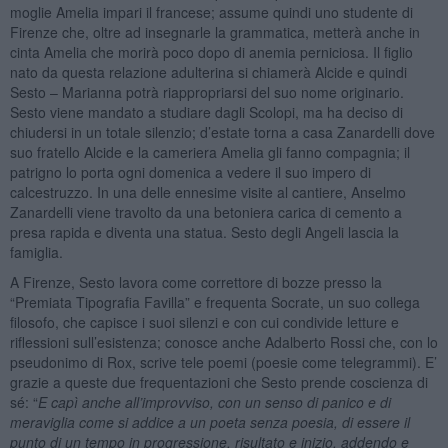
moglie Amelia impari il francese; assume quindi uno studente di
Firenze che, oltre ad insegnarle la grammatica, metterà anche in
cinta Amelia che morirà poco dopo di anemia perniciosa. Il figlio
nato da questa relazione adulterina si chiamerà Alcide e quindi
Sesto – Marianna potrà riappropriarsi del suo nome originario.
Sesto viene mandato a studiare dagli Scolopi, ma ha deciso di
chiudersi in un totale silenzio; d’estate torna a casa Zanardelli dove
suo fratello Alcide e la cameriera Amelia gli fanno compagnia; il
patrigno lo porta ogni domenica a vedere il suo impero di
calcestruzzo. In una delle ennesime visite al cantiere, Anselmo
Zanardelli viene travolto da una betoniera carica di cemento a
presa rapida e diventa una statua. Sesto degli Angeli lascia la
famiglia.
A Firenze, Sesto lavora come correttore di bozze presso la
“Premiata Tipografia Favilla” e frequenta Socrate, un suo collega
filosofo, che capisce i suoi silenzi e con cui condivide letture e
riflessioni sull’esistenza; conosce anche Adalberto Rossi che, con lo
pseudonimo di Rox, scrive tele poemi (poesie come telegrammi). E’
grazie a queste due frequentazioni che Sesto prende coscienza di
sé: “
E capì anche all’improvviso, con un senso di panico e di
meraviglia come si addice a un poeta senza poesia, di essere il
punto di un tempo in progressione, risultato e inizio, addendo e