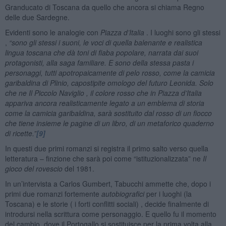
Granducato di Toscana da quello che ancora si chiama Regno
delle due Sardegne.
Evidenti sono le analogie con
Piazza d’Italia
. I luoghi sono gli stessi
,
“sono gli stessi i suoni, le voci di quella balenante e realistica
lingua toscana che dà toni di fiaba popolare, narrata dai suoi
protagonisti, alla saga familiare. E sono della stessa pasta i
personaggi, tutti apotropaicamente di pelo rosso, come la camicia
garibaldina di Plinio, capostipite omologo del futuro Leonida. Solo
che ne Il Piccolo Naviglio , il colore rosso che in Piazza d’Italia
appariva ancora realisticamente legato a un emblema di storia
come la camicia garibaldina, sarà sostituito dal rosso di un fiocco
che tiene insieme le pagine di un libro, di un metaforico quaderno
di ricette.”
[9]
In questi due primi romanzi si registra il primo salto verso quella
letteratura – finzione che sarà poi come “istituzionalizzata” ne
Il
gioco del rovescio
del 1981.
In un’intervista a Carlos Gumbert, Tabucchi ammette che, dopo i
primi due romanzi fortemente
autobiografici
per i luoghi (la
Toscana) e le storie ( i forti conflitti sociali) , decide finalmente di
introdursi nella scrittura come personaggio. E quello fu il momento
del cambio, dove il Portogallo si sostituisce per la prima volta alla