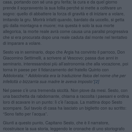
casa, portando con sé una gru ferita; la cura e da quel giorno
prende il sopravvento la sua follia perché si mette a coltivare un
sogno: quello di abbattere la forza di gravità e di iniziare a volare,
imitando la gru. Morirà infatti quando, bardato da uccello, si getta
giù dalla montagna e muore; ma questa è solo la sua morte
allegorica, la morte reale avrà come causa una paralisi progressiva
che si era procurata dopo una reale caduta dal monte nel tentativo
di imparare a volare.
Sesto va in seminario, dopo che Argia ha convinto il parroco, Don
Giacomino Settimelli, a scrivere al Vescovo; passa due anni in
seminario, interessandosi più all’astronomia che alla vocazione, poi
torna in paese per il fidanzamento del fratello Quinto con
Addolorata: “
Addolorata era la traduzione fisica del nome che per
infelicità o bizzarria sua madre le aveva imposto”
[2]
Nel paese c’è una tremenda siccità. Non piove da mesi. Sesto, con
una bacchetta da rabdomante, chiama a raccolta i paesani e ordina
loro di scavare in un punto: lì c’è l’acqua. La mattina dopo Sesto
scompare. Sul tavolo di casa ha lasciato un biglietto con su scritto:
“Sono fatto per l’acqua”.
Giunti a questo punto, Capitano Sesto, che è il narratore,
ricostruisce la sua storia, leggendo le cronache di uno storiografo