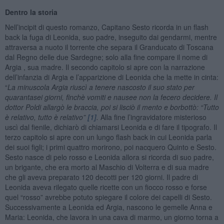
Dentro la storia
Nell’incipit di questo romanzo, Capitano Sesto ricorda in un flash
back la fuga di Leonida, suo padre, inseguito dai gendarmi, mentre
attraversa a nuoto il torrente che separa il Granducato di Toscana
dal Regno delle due Sardegne; solo alla fine compare il nome di
Argia , sua madre. Il secondo capitolo si apre con la narrazione
dell’infanzia di Argia e l’apparizione di Leonida che la mette in cinta:
“
La minuscola Argia riuscì a tenere nascosto il suo stato per
quarantasei giorni, finchè vomiti e nausee non la fecero decidere. Il
dottor Poldi allargò le braccia, poi si lisciò il mento e borbottò: “Tutto
è relativo, tutto è relativo”
[1]
.
Alla fine l’ingravidatore misterioso
uscì dal fienile, dichiarò di chiamarsi Leonida e di fare il tipografo. Il
terzo capitolo si apre con un lungo flash back in cui Leonida parla
dei suoi figli; i primi quattro morirono, poi nacquero Quinto e Sesto.
Sesto nasce di pelo rosso e Leonida allora si ricorda di suo padre,
un brigante, che era morto al Maschio di Volterra e di sua madre
che gli aveva preparato 120 decotti per 120 giorni. Il padre di
Leonida aveva rilegato quelle ricette con un fiocco rosso e forse
quel “rosso” avrebbe potuto spiegare il colore dei capelli di Sesto.
Successivamente a Leonida ed Argia, nascono le gemelle Anna e
Maria: Leonida, che lavora in una cava di marmo, un giorno torna a