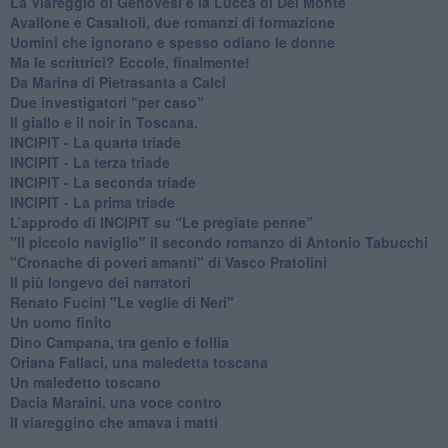
La Viareggio di Genovesi e la Lucca di Del Monte
Avallone e Casaltoli, due romanzi di formazione
​Uomini che ignorano e spesso odiano le donne
Ma le scrittrici? Eccole, finalmente!
Da Marina di Pietrasanta a Calci
​Due investigatori “per caso”
​Il giallo e il noir in Toscana.
INCIPIT - La quarta triade
INCIPIT - La terza triade
INCIPIT - La seconda triade
INCIPIT - La prima triade
L’approdo di INCIPIT su “Le pregiate penne”
​"Il piccolo naviglio" il secondo romanzo di Antonio Tabucchi
​"Cronache di poveri amanti" di Vasco Pratolini
​Il più longevo dei narratori
Renato Fucini "Le veglie di Neri"
Un uomo finito
​Dino Campana, tra genio e follia
​Oriana Fallaci, una maledetta toscana
​Un maledetto toscano
​Dacia Maraini, una voce contro
​Il viareggino che amava i matti