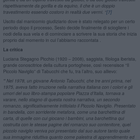
rispettivamente da gorilla e da equino, il che è un doppio
travestimento essendo costoro in realtà due vermi. “
[7]
Uscito dal manicomio giudiziario dove è stato relegato per un certo
periodo dopo il processo, Sesto decide finalmente di sciogliere i
nodi della sua vela e di cominciare a scrivere la sua storia che inizia
proprio dal momento in cui l’abbiamo raccontata .
La critica
Luciana Stegagno Picchio (1920 – 2008), saggista, filologa iberista,
grande conoscitrice della cultura portoghese, così recensisce “Il
Piccolo Naviglio” di Tabucchi che fu, tra l’altro, suo allievo:
“
Nel 1978, un giovane Antonio Tabucchi, che tre anni prima, nel
1975, aveva fatto irruzione nella narrativa italiana con i colori e gli
umori del suo libro-stampa popolare Piazza d’Italia, tornava a
varare, nello stagno di questa nostra narrativa, un secondo
romanzo, significativamente intitolato il Piccolo Naviglio. Presentato
in bandella, con sorridente metafora, come una barchettina di
carta, di quelle con cui giocano i bambini, una barchettina qui
costruita con le stesse pagine del romanzo suo contenitore, quel
piccolo naviglio veniva poi presentato dal suo autore tanto quale
sua immagine riduttiva quanto come palestra di apprendimento ed