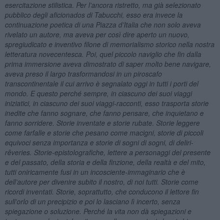
esercitazione stilistica. Per l’ancora ristretto, ma già selezionato
pubblico degli aficionados di Tabucchi, esso era invece la
continuazione poetica di una Piazza d’Italia che non solo aveva
rivelato un autore, ma aveva per così dire aperto un nuovo,
spregiudicato e inventivo filone di memorialismo storico nella nostra
letteratura novecentesca. Poi, quel piccolo naviglio che fin dalla
prima immersione aveva dimostrato di saper molto bene navigare,
aveva preso il largo trasformandosi in un piroscafo
transcontinentale il cui arrivo è segnalato oggi in tutti i porti del
mondo. E questo perché sempre, in ciascuno dei suoi viaggi
iniziatici, in ciascuno dei suoi viaggi-racconti, esso trasporta storie
inedite che fanno sognare, che fanno pensare, che inquietano e
fanno sorridere. Storie inventate e storie rubate. Storie leggere
come farfalle e storie che pesano come macigni, storie di piccoli
equivoci senza importanza e storie di sogni di sogni, di deliri-
rêveries. Storie-epistolografiche, lettere a personaggi del presente
e del passato, della storia e della finzione, della realtà e del mito,
tutti oniricamente fusi in un incosciente-immaginario che è
dell’autore per divenire subito il nostro, di noi tutti. Storie come
ricordi inventati. Storie, soprattutto, che conducono il lettore fin
sull’orlo di un precipizio e poi lo lasciano lì incerto, senza
spiegazione o soluzione. Perché la vita non dà spiegazioni e