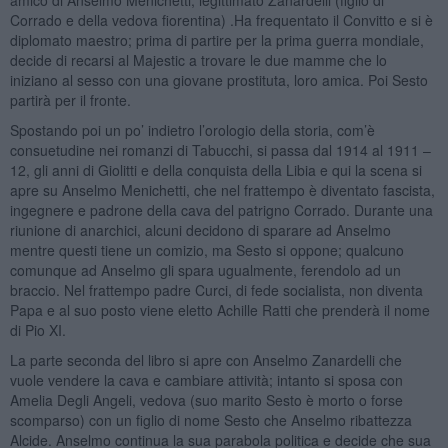
Corrado e della vedova fiorentina) .Ha frequentato il Convitto e si è
diplomato maestro; prima di partire per la prima guerra mondiale,
decide di recarsi al Majestic a trovare le due mamme che lo
iniziano al sesso con una giovane prostituta, loro amica. Poi Sesto
partirà per il fronte.
Spostando poi un po’ indietro l’orologio della storia, com’è
consuetudine nei romanzi di Tabucchi, si passa dal 1914 al 1911 –
12, gli anni di Giolitti e della conquista della Libia e qui la scena si
apre su Anselmo Menichetti, che nel frattempo è diventato fascista,
ingegnere e padrone della cava del patrigno Corrado. Durante una
riunione di anarchici, alcuni decidono di sparare ad Anselmo
mentre questi tiene un comizio, ma Sesto si oppone; qualcuno
comunque ad Anselmo gli spara ugualmente, ferendolo ad un
braccio. Nel frattempo padre Curci, di fede socialista, non diventa
Papa e al suo posto viene eletto Achille Ratti che prenderà il nome
di Pio XI.
La parte seconda del libro si apre con Anselmo Zanardelli che
vuole vendere la cava e cambiare attività; intanto si sposa con
Amelia Degli Angeli, vedova (suo marito Sesto è morto o forse
scomparso) con un figlio di nome Sesto che Anselmo ribattezza
Alcide. Anselmo continua la sua parabola politica e decide che sua