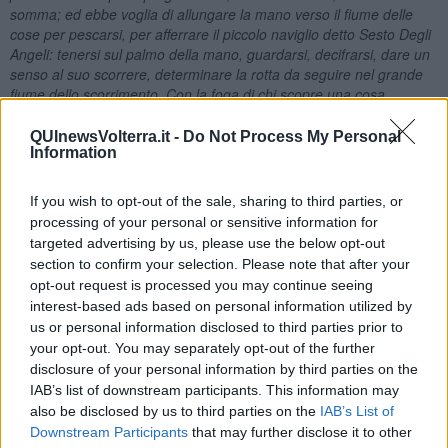
somma; ed ebbe voglia di allungare la mano verso il fiume delle
cose per pescarsi, per afferrare il piccolo naviglio detto Sesto Degli
Angeli: tenersi sul palmo della mano, guardarsi, decifrarsi, dare un
senso al suo scorrere, determinare la rotta da seguire nel grande
fiume dello scorrimento. Con la foga di chi scopre una cosa
insospettata pensò di diventare capitano di se stesso (…).”
[4]
QUInewsVolterra.it -
Do Not Process My Personal
Un giorno, dal tetto di un cantiere dove campeggiava la scritta
Information
Zanardelli, cade una “I” dell’insegna e Sesto capisce che è venuto il
momento di affrontare la realtà e, senza sapere che esistesse, si
If you wish to opt-out of the sale, sharing to third parties, or
mette a correre verso l’Ivana.
processing of your personal or sensitive information for
“L’Ivana detta Rosa
(come Rosa Luxemburg)
portava un maglione
targeted advertising by us, please use the below opt-out
girocollo e una catenina con la falce e il martello. – La vuoi una
section to confirm your selection. Please note that after your
copia della diffusione straordinaria ? – gli chiese l’Ivana detta Rosa
opt-out request is processed you may continue seeing
senza che Sesto sapesse che si chiamava così.”
[5]
interest-based ads based on personal information utilized by
Scoppia così l’amore tra Sesto e Ivana con giornate scandite dalla
us or personal information disclosed to third parties prior to
diffusione de “L’Unità” e pranzi a base di tortille che Ivana prepara
your opt-out. You may separately opt-out of the further
inventandosi nomi esotici (in realtà sono solo frittate). Sesto si
disclosure of your personal information by third parties on the
politicizza e i due vanno spesso a trovare Socrate. Poi Sesto va a
IAB’s list of downstream participants. This information may
Roma per partecipare ai funerali di Togliatti (siamo nel 1964); da lì
also be disclosed by us to third parties on the
IAB’s List of
scrive una lettera a Ivana che, però, non potrà mai leggerla perché
Downstream Participants
that may further disclose it to other
è morta.