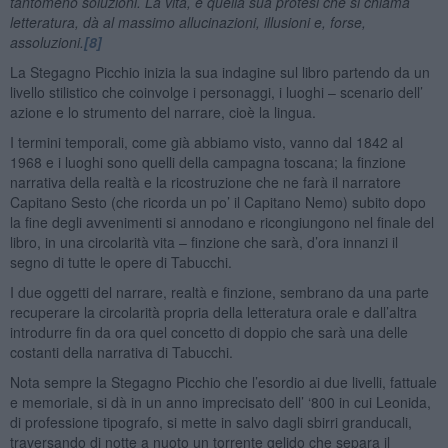
tantomeno soluzioni. La vita, e quella sua protesi che si chiama
letteratura, dà al massimo allucinazioni, illusioni e, forse,
assoluzioni.
[8]
La Stegagno Picchio inizia la sua indagine sul libro partendo da un
livello stilistico che coinvolge i personaggi, i luoghi – scenario dell’
azione e lo strumento del narrare, cioè la lingua.
I termini temporali, come già abbiamo visto, vanno dal 1842 al
1968 e i luoghi sono quelli della campagna toscana; la finzione
narrativa della realtà e la ricostruzione che ne farà il narratore
Capitano Sesto (che ricorda un po’ il Capitano Nemo) subito dopo
la fine degli avvenimenti si annodano e ricongiungono nel finale del
libro, in una circolarità vita – finzione che sarà, d’ora innanzi il
segno di tutte le opere di Tabucchi.
I due oggetti del narrare, realtà e finzione, sembrano da una parte
recuperare la circolarità propria della letteratura orale e dall’altra
introdurre fin da ora quel concetto di doppio che sarà una delle
costanti della narrativa di Tabucchi.
Nota sempre la Stegagno Picchio che l’esordio ai due livelli, fattuale
e memoriale, si dà in un anno imprecisato dell’ ‘800 in cui Leonida,
di professione tipografo, si mette in salvo dagli sbirri granducali,
traversando di notte a nuoto un torrente gelido che separa il