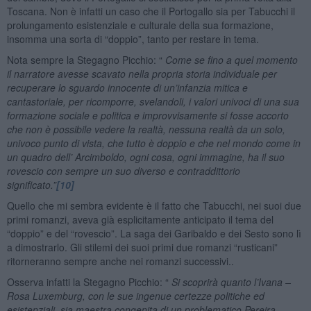
Toscana. Non è infatti un caso che il Portogallo sia per Tabucchi il
prolungamento esistenziale e culturale della sua formazione,
insomma una sorta di “doppio”, tanto per restare in tema.
Nota sempre la Stegagno Picchio: “
Come se fino a quel momento
il narratore avesse scavato nella propria storia individuale per
recuperare lo sguardo innocente di un’infanzia mitica e
cantastoriale, per ricomporre, svelandoli, i valori univoci di una sua
formazione sociale e politica e improvvisamente si fosse accorto
che non è possibile vedere la realtà, nessuna realtà da un solo,
univoco punto di vista, che tutto è doppio e che nel mondo come in
un quadro dell’ Arcimboldo, ogni cosa, ogni immagine, ha il suo
rovescio con sempre un suo diverso e contraddittorio
significato.”
[10]
Quello che mi sembra evidente è il fatto che Tabucchi, nei suoi due
primi romanzi, aveva già esplicitamente anticipato il tema del
“doppio” e del “rovescio”. La saga dei Garibaldo e dei Sesto sono lì
a dimostrarlo. Gli stilemi dei suoi primi due romanzi “rusticani”
ritorneranno sempre anche nei romanzi successivi..
Osserva infatti la Stegagno Picchio: “
Si scoprirà quanto l’Ivana –
Rosa Luxemburg, con le sue ingenue certezze politiche ed
esistenziali, sia maestra congenita di un problematico Pereira,