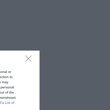
sonal or
ection to
ou may
 personal
out of the
 downstream
B’s List of