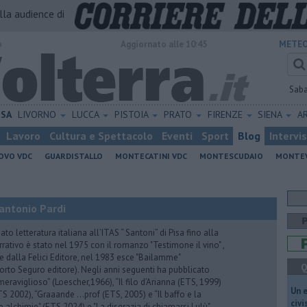
alla audience di
o
Aggiornato alle 10:45
METEO
Sab
ISA
LIVORNO
LUCCA
PISTOIA
PRATO
FIRENZE
SIENA
A
Lavoro
Cultura e Spettacolo
Eventi
Sport
Blog
Intervi
OVO VDC
GUARDISTALLO
MONTECATINI VDC
MONTESCUDAIO
MONTE
antonio Pardi
to letteratura italiana all’ITAS “ Santoni” di Pisa fino alla
rrativo è stato nel 1975 con il romanzo "Testimone il vino" ,
 dalla Felici Editore, nel 1983 esce "Bailamme"
Q
orto Seguro editore). Negli anni seguenti ha pubblicato
eraviglioso” (Loescher,1966), “Il filo d’Arianna (ETS, 1999)
​Un 
 (ETS 2002), “Graaande …prof (ETS, 2005) e “Il baffo e la
civ
e alchimie" (ETS,2024) e "La disgrazia di chiamarsi Lulù"