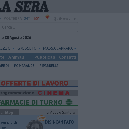
24°
35°
:
VOLTERRA
QuiNews.net
ato
08 Agosto 2026
REZZO
GROSSETO
MASSA CARRARA
ste
Animali
Pubblicità
Contatti
VERDI
POMARANCE
RIPARBELLA
ui Blog
di Adolfo Santoro
DISINCANTATO
esempio di
ismo