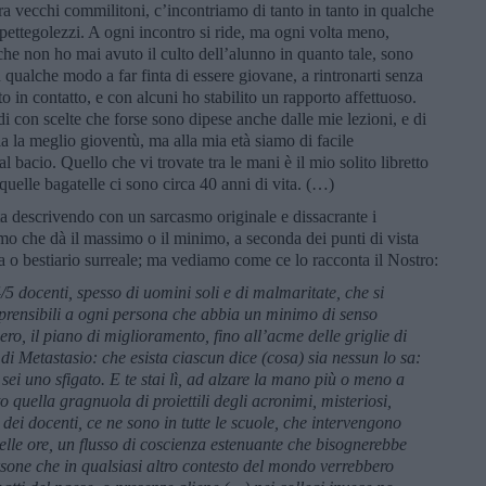
tra vecchi commilitoni, c’incontriamo di tanto in tanto in qualche
si pettegolezzi. A ogni incontro si ride, ma ogni volta meno,
he non ho mai avuto il culto dell’alunno in quanto tale, sono
 in qualche modo a far finta di essere giovane, a rintronarti senza
o in contatto, e con alcuni ho stabilito un rapporto affettuoso.
di con scelte che forse sono dipese anche dalle mie lezioni, e di
 la meglio gioventù, ma alla mia età siamo di facile
 bacio. Quello che vi trovate tra le mani è il mio solito libretto
quelle bagatelle ci sono circa 40 anni di vita. (…)
ta descrivendo con un sarcasmo originale e dissacrante i
mo che dà il massimo o il minimo, a seconda dei punti di vista
a o bestiario surreale; ma vediamo come ce lo racconta il Nostro:
 4/5 docenti, spesso di uomini soli e di malmaritate, che si
rensibili a ogni persona che abbia un minimo di senso
ro, il piano di miglioramento, fino all’acme delle griglie di
di Metastasio: che esista ciascun dice (cosa) sia nessun lo sa:
sei uno sfigato. E te stai lì, ad alzare la mano più o meno a
o quella gragnuola di proiettili degli acronimi, misteriosi,
 dei docenti, ce ne sono in tutte le scuole, che intervengono
elle ore, un flusso di coscienza estenuante che bisognerebbe
ersone che in qualsiasi altro contesto del mondo verrebbero