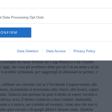
critta dall’autore:
ssionale diventa improvvisamente passato, come una vicenda che
nisce per interpretare le cose che ti circondano con l’occhio
l Data Processing Opt Outs
ventù bella e perduta, che rende tutto commovente. Per carità,
 capelli neri e all’ombra delle fanciulle in fiore è quello che ci
 è l’inizio di una nuova fase della vita, breve e col fiato corto
CONFIRM
e parte, se sia la meta non so. Ma il modo peggiore è forse di
o di melassa e marzapane i buoni secoli andati, quelli sì davvero
 dire, sul presente. Quel che facevamo noi, come eravamo noi,
Data Deletion
Data Access
Privacy Policy
 per anestetizzare, forse, la malinconia della fine. Prendete la
famosa, insegnarono personaggi destinati a una carriera
n consiglio di classe formato da Luigi Blasucci e da Claudio
di oggi, che cosa gli avrebbero detto per un 5 in un tema o in un
li avrebbe richiamati, per suggerirgli di abbassare le pretese, e
li, sebbene sia convinto che se l’Occidente è sopravvissuto alla
zio, sicuramente si troveranno altre chiavi, altri lessici, capaci
omini. Tuttavia una persona ha pure il diritto di essere vecchio e
olezza, ecco, lì dentro comincia a starci malino. Inattualità,
destra e a manca, nei corridoi ad esempio, come uno che non si
utto quel vociare e di quegli affetti è rimasto muto. Qualche