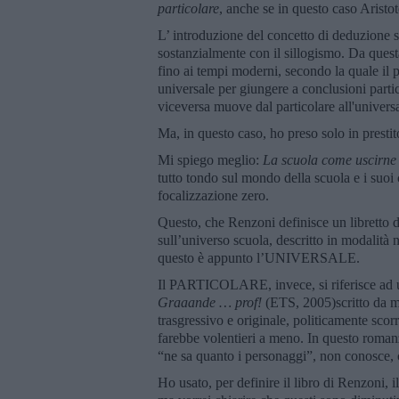
particolare
, anche se in questo caso Aristo
L’ introduzione del concetto di deduzione si
sostanzialmente con il sillogismo. Da questa
fino ai tempi moderni, secondo la quale il
universale per giungere a conclusioni parti
viceversa muove dal particolare all'universa
Ma, in questo caso, ho preso solo in presti
Mi spiego meglio:
La scuola come uscirne
tutto tondo sul mondo della scuola e i suoi
focalizzazione zero.
Questo, che Renzoni definisce un libretto d
sull’universo scuola, descritto in modalità n
questo è appunto l’UNIVERSALE.
Il PARTICOLARE, invece, si riferisce ad u
Graaande … prof!
(ETS, 2005)scritto da m
trasgressivo e originale, politicamente scorr
farebbe volentieri a meno. In questo roman
“ne sa quanto i personaggi”, non conosce, c
Ho usato, per definire il libro di Renzoni,