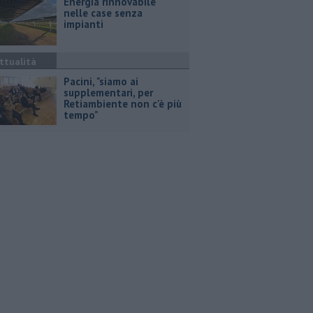
Energia rinnovabile
nelle case senza
impianti
ttualità
Pacini, "siamo ai
supplementari, per
Retiambiente non c'è più
tempo"