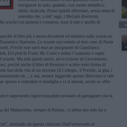
navigatore in auto, quando, con suono metallico,
sibila: ricalcola. Posso quindi affermare, senza tema di
smentita che, a tutt’ oggi, i libri più divertenti,
 sulla scuola con annessi e connessi, sono il mio e quello di
A
erché di libri più o meno divertenti ed istruttivi sulla scuola ne
Domenico Starnone,
La scuola raccontata al mio cane
di Paola
nofri,
Perché non sarò mai un insegnante
di Gianfranco
oli,
Ehi prof
di Frank Mc Court e infine l’osannato e super
i scuola
. Ma tutti questi autori, ad eccezione di Giovannone,
ac, perché anche il libro di Renzoni è scritto sotto forma di
ie fasi della vita di un docente (il Collegio, il Preside, la gita, i
aggiornamento etc .,.); ma, mentre leggendo questo libriccino si ride
ac spesso e volentieri si sbadiglia e ci si annoia, anche se offre
osi e supponenti cugini transalpini pensano di gareggiare con la
ga dei Malaussène, sempre di Pennac, ci abbia riso solo lui o
cini”, iniziando da questa citazione
Dall’universale al