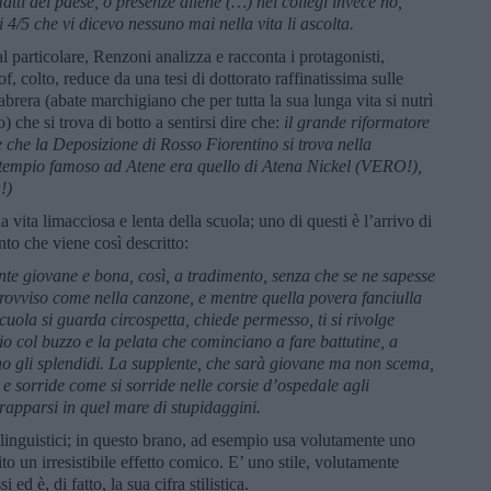
tti del paese, o presenze aliene (…) nei collegi invece no,
i 4/5 che vi dicevo nessuno mai nella vita li ascolta.
al particolare, Renzoni analizza e racconta i protagonisti,
rof, colto, reduce da una tesi di dottorato raffinatissima sulle
brera (abate marchigiano che per tutta la sua lunga vita si nutrì
) che si trova di botto a sentirsi dire che:
il grande riformatore
he la Deposizione di Rosso Fiorentino si trova nella
 tempio famoso ad Atene era quello di Atena Nickel (VERO!),
!)
 vita limacciosa e lenta della scuola; uno di questi è l’arrivo di
to che viene così descritto:
ente giovane e bona, così, a tradimento, senza che se ne sapesse
mprovviso come nella canzone, e mentre quella povera fanciulla
cuola si guarda circospetta, chiede permesso, ti si rivolge
laio col buzzo e la pelata che cominciano a fare battutine, a
fanno gli splendidi. La supplente, che sarà giovane ma non scema,
 e sorride come si sorride nelle corsie d’ospedale agli
apparsi in quel mare di stupidaggini.
 linguistici; in questo brano, ad esempio usa volutamente uno
to un irresistibile effetto comico. E’ uno stile, volutamente
ed è, di fatto, la sua cifra stilistica.