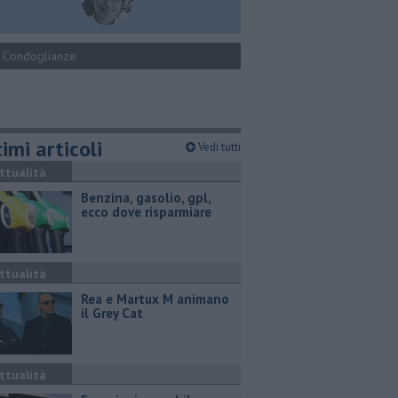
Condoglianze
imi articoli
Vedi tutti
ttualità
​Benzina, gasolio, gpl,
ecco dove risparmiare
ttualità
Rea e Martux M animano
il Grey Cat
ttualità