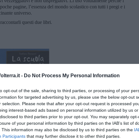
vi vezzeggiativi e non dispregiativi. Li uso volutamente perché i
poche pagine, l’essenza del mondo scolastico con tutti i pregi e i
scinante universo.
accontarli questi due libri.
lterra.it -
Do Not Process My Personal Information
to opt-out of the sale, sharing to third parties, or processing of your per
formation for targeted advertising by us, please use the below opt-out s
r selection. Please note that after your opt-out request is processed y
eing interest-based ads based on personal information utilized by us or
disclosed to third parties prior to your opt-out. You may separately opt-
losure of your personal information by third parties on the IAB’s list of
. This information may also be disclosed by us to third parties on the
IA
Participants
that may further disclose it to other third parties.