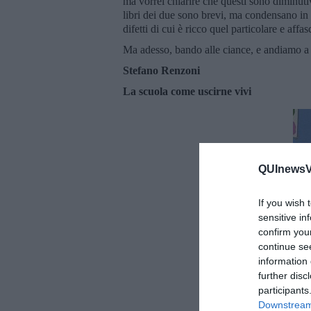
ma vorrei chiarire che questi sono diminuti
libri dei due sono brevi, ma condensano in 
difetti di cui è ricco quel particolare e affa
Ma adesso, bando alle ciance, e andiamo a r
Stefano Renzoni
La scuola come uscirne vivi
QUInewsVo
If you wish 
sensitive in
confirm you
continue se
information 
further disc
participants
Downstream 