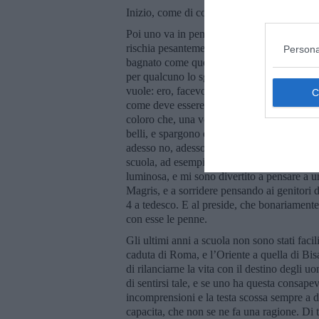
Inizio, come di consueto, dalla prefazione, s
Poi uno va in pensione e la sua vita profe
rischia pesantemente di farsi elegia, e si fi
Persona
bagnato come quello dei cani, come una gio
per qualcuno lo sguardo appannato sui nostri
vuole: ero, facevo, dicevo … Per altri invece
come deve essere quando si arriva da qualch
coloro che, una volta in pensione, ricopron
belli, e spargono qualcosa, che è bene non
adesso no, adesso è tutto brutto. E’ un modo
scuola, ad esempio. Anni fa, in una scuola 
luminosa, e mi sono divertito a pensare a u
Magris, e a sorridere pensando ai genitori 
4 a tedesco. E al preside, che bonariamente 
con esse le penne.
Gli ultimi anni a scuola non sono stati faci
caduta di Roma, e l’Oriente a quella di Bisan
di rilanciarne la vita con il destino degli u
di sentirsi tale, e se uno ha questa consapev
incomprensioni e la testa scossa sempre a 
capacita, che non se ne fa una ragione. Di t