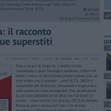
urato l’antologia “Cento di questi sogni” (MdS, 2016) ed è
llana di narrativa “Incipit” (ETS)
Vedi tutti
gli articoli
QUI
del blog di Pierantonio Pardi
: il racconto
ue superstiti
Ult
A
DI PIERANTONIO PARDI - LUNEDÌ
03 GIUGNO 2024
ORE 08:00
Fino a un po’ di tempo fa, complice la mia
connaturata e quasi fisiologica modestia, credevo di
essere l’unico, in area toscana prima e pisana poi, ad
A
aver scritto con
Graaande …prof!
(ETS, 2005) il
romanzetto più divertente, dissacrante e tragicomico
sulla scuola ed i suoi protagonisti. Poi, alcuni giorni
fa, mi sono imbattuto in un libriccino dal titolo
La
scuola – come uscirne vivi
(Pacini, 2023) di Stefano
A
Renzoni, prof e storico dell’arte, e ho dovuto
ricredermi e riformulare il mio giudizio, come il