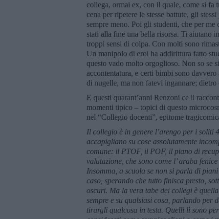
collega, ormai ex, con il quale, come si fa 
cena per ripetere le stesse battute, gli stes
sempre meno. Poi gli studenti, che per me c
stati alla fine una bella risorsa. Ti aiutano
troppi sensi di colpa. Con molti sono rimast
Un manipolo di eroi ha addirittura fatto stu
questo vado molto orgoglioso. Non so se sia
accontentatura, e certi bimbi sono davvero al
di nugelle, ma non fatevi ingannare; dietro 
E questi quarant’anni Renzoni ce li raccon
momenti tipico – topici di questo microcos
nel “Collegio docenti”, epitome tragicomic
Il collegio è in genere l’arengo per i soliti
accapigliano su cose assolutamente incomp
comune: il PTOF, il POF, il piano di recupe
valutazione, che sono come l’ araba fenice 
Insomma, a scuola se non si parla di piani 
caso, sperando che tutto finisca presto, sott
oscuri. Ma la vera tabe dei collegi è quella
sempre e su qualsiasi cosa, parlando per d
tirargli qualcosa in testa. Quelli lì sono p