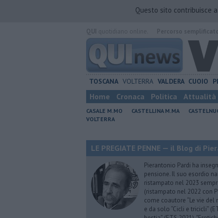
Questo sito contribuisce 
QUI
quotidiano online.
Percorso semplificat
TOSCANA
VOLTERRA
VALDERA
CUOIO
P
Home
Cronaca
Politica
Attualità
CASALE M.MO
CASTELLINA M.MA
CASTELNU
VOLTERRA
LE PREGIATE PENNE — il Blog di Pier
Pierantonio Pardi ha insegna
pensione. Il suo esordio na
ristampato nel 2023 sempre
(ristampato nel 2022 con P
come coautore “Le vie del m
e da solo “Cicli e tricicli”
bestia” (ETS 2021), "Erotich