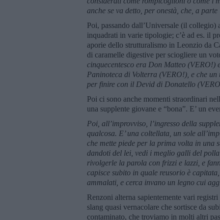
considerati come rompicoglioni o come i ma
anche se va detto, per onestà, che, a parte 
Poi, passando dall’Universale (il collegio) 
inquadrati in varie tipologie; c’è ad es. il p
aporie dello strutturalismo in Leonzio da Ca
di caramelle digestive per sciogliere un voto
cinquecentesco era Don Matteo (VERO!) e c
Paninoteca di Volterra (VERO!), e che un
per finire con il Devid di Donatello (VERO
Poi ci sono anche momenti straordinari nella
una supplente giovane e “bona”. E’ un even
Poi, all’improvviso, l’ingresso della suppl
qualcosa. E’ una coltellata, un sole all’i
che mette piede per la prima volta in una s
dandoti del lei, vedi i meglio galli del pol
rivolgerle la parola con frizzi e lazzi, e 
capisce subito in quale reusorio è capitata,
ammalati, e cerca invano un legno cui aggr
Renzoni alterna sapientemente vari registri
slang quasi vernacolare che sortisce da subi
contaminato, che troviamo in molti altri passi 