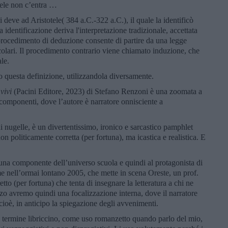
tele non c’entra …
 deve ad Aristotele( 384 a.C.-322 a.C.), il quale la identificò
 identificazione deriva l'interpretazione tradizionale, accettata
 procedimento di deduzione consente di partire da una legge
colari. Il procedimento contrario viene chiamato induzione, che
le.
to questa definizione, utilizzandola diversamente.
 vivi
(Pacini Editore, 2023) di Stefano Renzoni è una zoomata a
 componenti, dove l’autore è narratore onnisciente a
i nugelle, è un divertentissimo, ironico e sarcastico pamphlet
on politicamente corretta (per fortuna), ma icastica e realistica. E
na componente dell’universo scuola e quindi al protagonista di
e nell’ormai lontano 2005, che mette in scena Oreste, un prof.
etto (per fortuna) che tenta di insegnare la letteratura a chi ne
zo avremo quindi una focalizzazione interna, dove il narratore
ioè, in anticipo la spiegazione degli avvenimenti.
 il termine libriccino, come uso romanzetto quando parlo del mio,