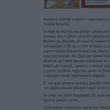
istrionici, surreali, realistici e tragicomici
Stefano Renzoni.
Sempre in area toscana prima e pisana poi; p
esistono altri, e potrei citare
Ex cattedra
di 
Mastrocola
, Registro di classe
di Sandro O
Giovannone,
il Rosso e il blu
di Marco Lod
sopravvalutato Daniel Pennac con
Diario d
non sono toscani. Ho citato per ultimo Penn
diario in cui il prof riporta e commenta le var
bidelli, gli studenti, i genitori, i corsi di 
e spesso si riflette, leggendo quello di Penn
comunque spunti interessanti e originali.
E’ una gara persa in partenza quando i bori
vis comica toscana (ma poi cugini di chi?).
Io credo, ma potrò sbagliarmi, che sulla sa
qualche parente stretto.
Vado quindi a presentare questi due “libric