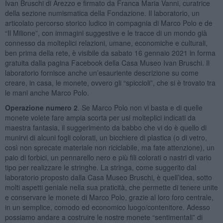
Ivan Bruschi di Arezzo e firmato da Franca Maria Vanni, curatrice
della sezione numismatica della Fondazione. Il laboratorio, un
articolato percorso storico ludico in compagnia di Marco Polo e de
“Il Milione”, con immagini suggestive e le tracce di un mondo già
connesso da molteplici relazioni, umane, economiche e culturali,
ben prima della rete, è visibile da sabato 16 gennaio 2021 in forma
gratuita dalla pagina Facebook della Casa Museo Ivan Bruschi. Il
laboratorio fornisce anche un’esauriente descrizione su come
creare, in casa, le monete, ovvero gli “spiccioli”, che si è trovato tra
le mani anche Marco Polo.
Operazione numero 2
. Se Marco Polo non vi basta e di quelle
monete volete fare ampia scorta per usi molteplici indicati da
maestra fantasia, il suggerimento da babbo che vi do è quello di
munirvi di alcuni fogli colorati, un bicchiere di plastica (o di vetro,
così non sprecate materiale non riciclabile, ma fate attenzione), un
paio di forbici, un pennarello nero e più fili colorati o nastri di vario
tipo per realizzare le stringhe. La stringa, come suggerito dal
laboratorio proposto dalla Casa Museo Bruschi, è quell’idea, sotto
molti aspetti geniale nella sua praticità, che permette di tenere unite
e conservare le monete di Marco Polo, grazie al loro foro centrale,
in un semplice, comodo ed economico luogo/contenitore. Adesso
possiamo andare a costruire le nostre monete “sentimentali” di