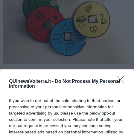
Per iniziare il gioco sarà sufficiente associare ad una stringa una
particolare persona a cui vogliamo bene ma che per le tante ragioni
QUInewsVolterra.it -
Do Not Process My Personal
di questo momento storico non possiamo vedere e inserire, di
Information
giorno in giorno - ogni volta che ne sentiamo la mancanza, che
nasce un’idea, che ne avvertiamo il bisogno -, quella moneta che
If you wish to opt-out of the sale, sharing to third parties, or
corrisponde alla particolare cosa che faremo con lei non appena
sarà possibile: un abbraccio, una passeggiata, una cena, un
processing of your personal or sensitive information for
meraviglioso racconto. La moneta potrà essere utilizzata anche nel
targeted advertising by us, please use the below opt-out
corso di una videochiamata e costituirà un potente promemoria per
section to confirm your selection. Please note that after your
il presente e per il futuro, non appena potrà essere “spesa” con
opt-out request is processed you may continue seeing
tutta la sua forza sentimentale. Utilizzare le monete sentimentali di
interest-based ads based on personal information utilized by