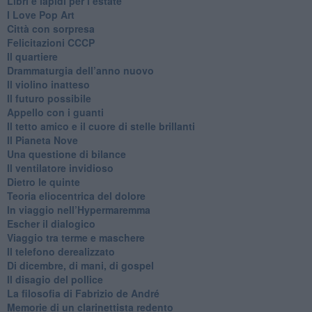
​Libri e lapidi per l’estate
​I Love Pop Art
Città con sorpresa
Felicitazioni CCCP
​Il quartiere
​Drammaturgia dell’anno nuovo
​Il violino inatteso
​Il futuro possibile
​Appello con i guanti
​Il tetto amico e il cuore di stelle brillanti
​Il Pianeta Nove
​Una questione di bilance
​Il ventilatore invidioso
​Dietro le quinte
​Teoria eliocentrica del dolore
In viaggio nell’Hypermaremma
​Escher il dialogico
​Viaggio tra terme e maschere
Il telefono derealizzato
​Di dicembre, di mani, di gospel
​Il disagio del pollice
​La filosofia di Fabrizio de André
Memorie di un clarinettista redento