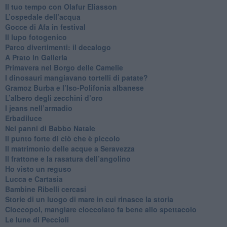
​Il tuo tempo con Olafur Eliasson
​L’ospedale dell’acqua
​Gocce di Afa in festival
​Il lupo fotogenico
​Parco divertimenti: il decalogo
​A Prato in Galleria
​Primavera nel Borgo delle Camelie
I dinosauri mangiavano tortelli di patate?
​Gramoz Burba e l’Iso-Polifonia albanese
L’albero degli zecchini d’oro
​I jeans nell’armadio
Erbadiluce
Nei panni di Babbo Natale
​Il punto forte di ciò che è piccolo
​Il matrimonio delle acque a Seravezza
​Il frattone e la rasatura dell’angolino
​Ho visto un reguso
Lucca e Cartasia
Bambine Ribelli cercasi
Storie di un luogo di mare in cui rinasce la storia
Cioccopoi, mangiare cioccolato fa bene allo spettacolo
​Le lune di Peccioli