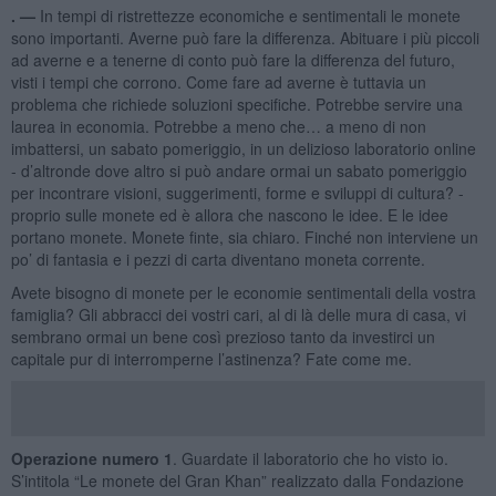
. —
In tempi di ristrettezze economiche e sentimentali le monete
sono importanti. Averne può fare la differenza. Abituare i più piccoli
ad averne e a tenerne di conto può fare la differenza del futuro,
visti i tempi che corrono. Come fare ad averne è tuttavia un
problema che richiede soluzioni specifiche. Potrebbe servire una
laurea in economia. Potrebbe a meno che… a meno di non
imbattersi, un sabato pomeriggio, in un delizioso laboratorio online
- d’altronde dove altro si può andare ormai un sabato pomeriggio
per incontrare visioni, suggerimenti, forme e sviluppi di cultura? -
proprio sulle monete ed è allora che nascono le idee. E le idee
portano monete. Monete finte, sia chiaro. Finché non interviene un
po’ di fantasia e i pezzi di carta diventano moneta corrente.
Avete bisogno di monete per le economie sentimentali della vostra
famiglia? Gli abbracci dei vostri cari, al di là delle mura di casa, vi
sembrano ormai un bene così prezioso tanto da investirci un
capitale pur di interromperne l’astinenza? Fate come me.
Operazione numero 1
. Guardate il laboratorio che ho visto io.
S’intitola “Le monete del Gran Khan” realizzato dalla Fondazione