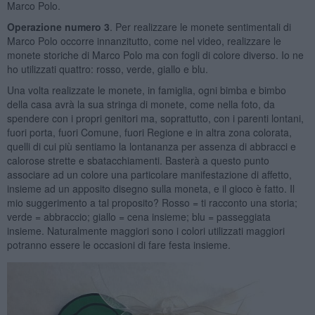
Marco Polo.
Operazione numero 3
. Per realizzare le monete sentimentali di
Marco Polo occorre innanzitutto, come nel video, realizzare le
monete storiche di Marco Polo ma con fogli di colore diverso. Io ne
ho utilizzati quattro: rosso, verde, giallo e blu.
Una volta realizzate le monete, in famiglia, ogni bimba e bimbo
della casa avrà la sua stringa di monete, come nella foto, da
spendere con i propri genitori ma, soprattutto, con i parenti lontani,
fuori porta, fuori Comune, fuori Regione e in altra zona colorata,
quelli di cui più sentiamo la lontananza per assenza di abbracci e
calorose strette e sbatacchiamenti. Basterà a questo punto
associare ad un colore una particolare manifestazione di affetto,
insieme ad un apposito disegno sulla moneta, e il gioco è fatto. Il
mio suggerimento a tal proposito? Rosso = ti racconto una storia;
verde = abbraccio; giallo = cena insieme; blu = passeggiata
insieme. Naturalmente maggiori sono i colori utilizzati maggiori
potranno essere le occasioni di fare festa insieme.