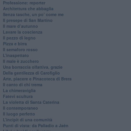
Professione: reporter
Architettura che abbaglia
​Senza tasche, un po’ come me
​Il presepe di San Martino
​Il mare d’autunno
​Lavare la coscienza
​Il pezzo di legno
​Pizza e birra
​Il semaforo rosso
​L’inaspettato
​Il male è zucchero
​Una borraccia olfattiva, grazie
​Della gentilezza di Carofiglio
Arte, piacere e Pinacoteca di Brera
​Il canto di chi trema
La chimeraviglia
​Fatevi scultura
​La violetta di Santa Caterina
​Il contemporaneo
​Il luogo perfetto
​L’incipit di una comunità
Punti di vista: da Palladio a Jaén