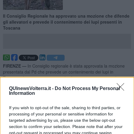
Il Consiglio Regionale ha approvato una mozione che difende
gli allevatori e prevede il contenimento dei lupi presenti in
Toscana
FIRENZE —
In Consiglio regionale è stata approvata la mozione
presentata dal Pd che prevede un contenimento dei lupi in
Toscana, dopo i numerosi attacchi che si sono registrati in diversi
allevamenti, anche in Valdera e Valdicecina.
QUInewsVolterra.it -
Do Not Process My Personal
Tra i consiglieri pisani, Andrea Pieroni è stato l'unico firmatario.
Information
If you wish to opt-out of the sale, sharing to third parties, or
processing of your personal or sensitive information for
targeted advertising by us, please use the below opt-out
section to confirm your selection. Please note that after your
opt-out request is processed you may continue seeing