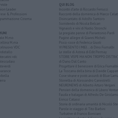
rviste
QUI BLOG
nion Leader
Incontri d'arte di Riccardo Ferrucci
rese & Professioni
Racconti della domenica di Marco Celat
grammazione Cinema
Disincantato di Adolfo Santoro
Sorridendo di Nicola Belcari
Vignaioli e vini di Nadio Stronchi
MUNI
Le pregiate penne di Pierantonio Pardi
ale M.mo
Pagine allegre di Gianni Micheli
tellina M.ma
Psico-cose di Federica Giusti
telnuovo VDC
VI PRESENTO I MIEI... di Dino Fiumalbi
distallo
Le stelle di Astrea di Edit Permay
ecatini vdc
STORIE VISPE MA NON TROPPO DISTR
tescudaio
di Dario Dal Canto
teverdi
Progettare il benessere di Erica Fiumalbi
arance
La Toscana della birra di Davide Cappan
rbella
Cose strane e posti assurdi di Blue Lam
erra
Storielba di Alessandro Canestrelli
NEURONEWS di Alberto Arturo Vergani
Pensieri della domenica di Libero Ventur
Fauda e balagan di Alfredo De Girolam
Enrico Catassi
Storie di ordinaria umanità di Nicolò Ste
Parole in viaggio di Tito Barbini
Turbative di Franco Bonciani