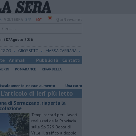
24°
35°
:
VOLTERRA
QuiNews.net
rdì
07 Agosto 2026
REZZO
GROSSETO
MASSA CARRARA
ste
Animali
Pubblicità
Contatti
VERDI
POMARANCE
RIPARBELLA
amento, nessun aumento
Una carrozzina in dono allla Croce Rossa
A
L'articolo di ieri più letto
ana di Serrazzano, riaperta la
rcolazione
Tempi record per i lavori
realizzati dalla Provincia
sulla Sp 329 Bocca di
Valle. Il traffico a doppio