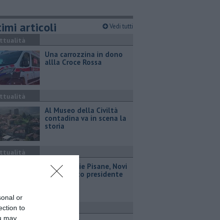
imi articoli
Vedi tutti
ttualità
Una carrozzina in dono
allla Croce Rossa
ttualità
Al Museo della Civiltà
contadina va in scena la
storia
ttualità
Misericordie Pisane, Novi
confermato presidente
sonal or
ection to
ttualità
ou may