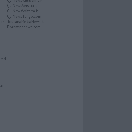
QuiNewsValtiberina.it
QuiNewsVersilia.it
QuiNewsVolterra.it
QuiNewsTango.com
Don
ToscanaMediaNews.it
Fiorentinanews.com
le di
zzi