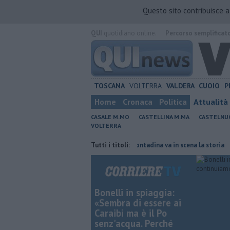
Questo sito contribuisce 
QUI
quotidiano online.
Percorso semplificat
TOSCANA
VOLTERRA
VALDERA
CUOIO
P
Home
Cronaca
Politica
Attualità
CASALE M.MO
CASTELLINA M.MA
CASTELNU
VOLTERRA
e Rossa
Al Museo della Civiltà contadina va in scena la storia
Tutti i titoli:
Mise
Bonelli in spiaggia:
«Sembra di essere ai
Caraibi ma è il Po
senz'acqua. Perché