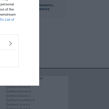
Tariffe del
 personal
teleriscaldamento,
nessun aumento
out of the
 downstream
B’s List of
IL NETWORK QuiNews.net
QuiNewsAbetone.it
QuiNewsAmiata.it
QuiNewsAnimali.it
QuiNewsArezzo.it
QuiNewsCasentino.it
QuiNewsCecina.it
QuiNewsChianti.it