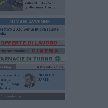
senso di marcia con
quattro mesi di anticipo
DOMANI AVVENNE
iettivo 2026 per la nuova scuola
dia
ui Blog
di Riccardo Ferrucci
INCONTRI
ucca la mostra
D'ARTE
Marcello
selli “Dialoghi
la città"
Condoglianze