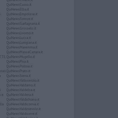
QuiNewsCuoio.it
QuiNewsElba.it
i
QuiNewsEmpolese.it
QuiNewsFirenze.it
QuiNewsGarfagnana.it
QuiNewsGrosseto.it
QuiNewsLivorno.it
QuiNewsLucca.it
QuiNewsLunigiana.it
QuiNewsMaremma.it
QuiNewsMassaCarrara.it
ATTE
QuiNewsMugello.it
QuiNewsPisa.it
QuiNewsPistoia.it
nari
QuiNewsPrato.it
a
QuiNewsSiena.it
QuiNewsValbisenzio.it
QuiNewsValdarno.it
i
QuiNewsValdelsa.it
o e
QuiNewsValdera.it
QuiNewsValdichiana.it
lla
QuiNewsValdicornia.it
QuiNewsValdinievole.it
QuiNewsValdisieve.it