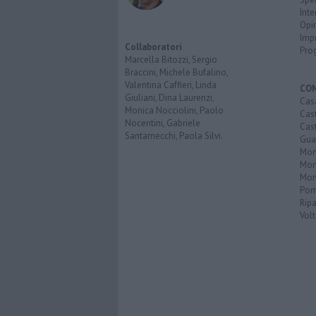
Inte
Opi
Imp
Collaboratori
Pro
Marcella Bitozzi, Sergio
Braccini, Michele Bufalino,
Valentina Caffieri, Linda
CO
Giuliani, Dina Laurenzi,
Cas
Monica Nocciolini, Paolo
Cas
Nocentini, Gabriele
Cas
Santarnecchi, Paola Silvi.
Guar
Mont
Mon
Mon
Pom
Ripa
Volt