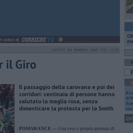
Ob
me
GIOVEDÌ
14 MAGGIO 2015
ORE 20:00
 il Giro
Q
Il passaggio della carovana e poi dei
corridori: centinaia di persone hanno
A L
di 
salutato la maglia rosa, senza
Scar
dimenticare la protesta per la Smith
con 
QUI
POMARANCE —
Una vera e propria giornata di