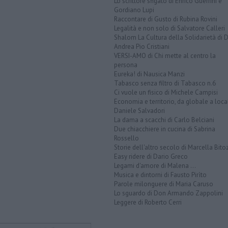
Lo scrittore sfigato di Enrico Guerrini e
Gordiano Lupi
Raccontare di Gusto di Rubina Rovini
Legalità e non solo di Salvatore Calleri
Shalom La Cultura della Solidarietà di 
Andrea Pio Cristiani
VERSI-AMO di Chi mette al centro la
persona
Eureka! di Nausica Manzi
Tabasco senza filtro di Tabasco n.6
Ci vuole un fisico di Michele Campisi
Economia e territorio, da globale a loca
Daniele Salvadori
La dama a scacchi di Carlo Belciani
Due chiacchiere in cucina di Sabrina
Rossello
Storie dell'altro secolo di Marcella Bito
Easy ridere di Dario Greco
Legami d'amore di Malena ...
Musica e dintorni di Fausto Pirìto
Parole milonguere di Maria Caruso
Lo sguardo di Don Armando Zappolini
Leggere di Roberto Cerri