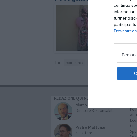
continue se
information 
further disc
participants
Downstream 
Persona
Tag
pomarance
maglia rosa
giro d'italia
g
REDAZIONE QUI NEWS
CAT
Cro
Marco Migli
Poli
Direttore Responsabile
Attu
Eco
Cult
Pietro Mattonai
Spo
Redattore
Spet