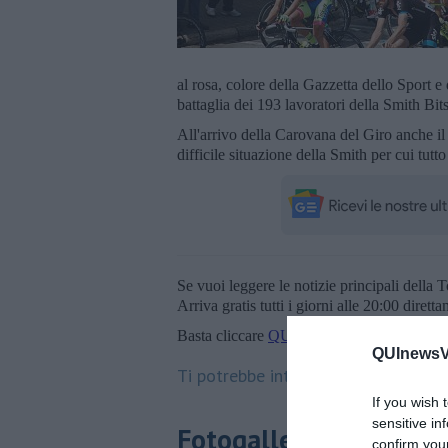
al rosa, colore della Gazzetta dello Sport e 
battaglia dei 193 lavoratori della Smith Bits
All'arrivo della Carovana del Giro anche il
difficile situazione della Smith per cui tutto 
Se vuoi leggere le notizie principali della T
Arriva gratis tutti i giorni alle 20:00 dirett
Basta cliccare
QUI
QUInewsVo
Ti potrebbe interessare anche:
If you wish 
sensitive in
Fotogallery
confirm you