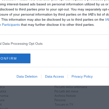
eing interest-based ads based on personal information utilized by us or
disclosed to third parties prior to your opt-out. You may separately opt-
losure of your personal information by third parties on the IAB’s list of
. This information may also be disclosed by us to third parties on the
IA
Participants
that may further disclose it to other third parties.
l Data Processing Opt Outs
azzetta dello sport
volterra
CONFIRM
Data Deletion
Data Access
Privacy Policy
EGORIE
RUBRICHE
naca
Le notizie di oggi
tica
Più Letti della settimana
alità
Più Letti del mese
nomia
Archivio Notizie
ura
Persone
rt
Toscani in TV
tacoli