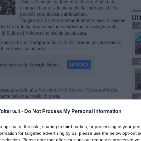
festa a Pomarance, dove oltre al Giro d'Italia, in
centinaia hanno salutato anche la carovana che lo
precede con musica e animazione.
Ult
Da giorni si è lavorto per addobbare i paesi e insieme
A
del Giro d'Italia, non mancano gli striscioni a sostegno della
 di Saline di Volterra che rischia la chiusura.
 sindaco Loris Martignoni ha colto l'occasione per ricordare la
il territorio sta lottando.
A
oscana iscriviti alla
Newsletter QUInews - ToscanaMedia.
amente nella tua casella di posta.
A
lterra.it -
Do Not Process My Personal Information
to opt-out of the sale, sharing to third parties, or processing of your per
formation for targeted advertising by us, please use the below opt-out s
A
r selection. Please note that after your opt-out request is processed y