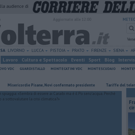
alla audience di
o
Aggiornato alle 12:00
METEO
Vene
ISA
LIVORNO
LUCCA
PISTOIA
PRATO
FIRENZE
SIENA
A
Lavoro
Cultura e Spettacolo
Eventi
Sport
Blog
Intervi
OVO VDC
GUARDISTALLO
MONTECATINI VDC
MONTESCUDAIO
MONTE
ricordie Pisane, Novi confermato presidente
Tariffe del teleriscald
Fr
ci