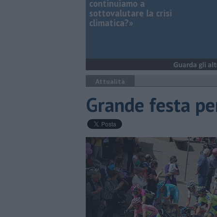
continuiamo a
sottovalutare la crisi
climatica?»
Attualità
Grande festa per