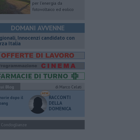
per l'energia da
fotovoltaico ed eolico
DOMANI AVVENNE
gionali, Innocenzi candidato con
rza Italia
ui Blog
di Marco Celati
RACCONTI
orie dopo il
DELLA
 bang
DOMENICA
Condoglianze