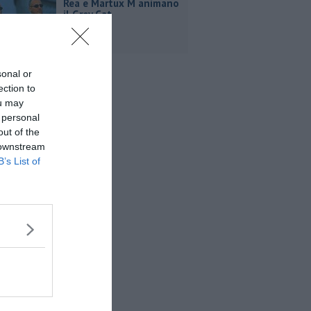
Rea e Martux M animano
il Grey Cat
sonal or
ection to
ou may
 personal
out of the
 downstream
B’s List of