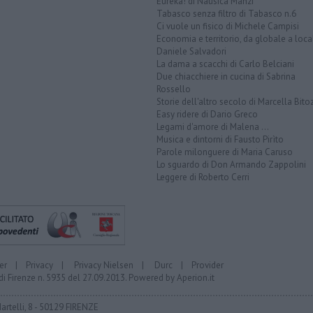
Eureka! di Nausica Manzi
Tabasco senza filtro di Tabasco n.6
Ci vuole un fisico di Michele Campisi
Economia e territorio, da globale a loca
Daniele Salvadori
La dama a scacchi di Carlo Belciani
Due chiacchiere in cucina di Sabrina
Rossello
Storie dell'altro secolo di Marcella Bito
Easy ridere di Dario Greco
Legami d'amore di Malena ...
Musica e dintorni di Fausto Pirìto
Parole milonguere di Maria Caruso
Lo sguardo di Don Armando Zappolini
Leggere di Roberto Cerri
er
|
Privacy
|
Privacy Nielsen
|
Durc
|
Provider
di Firenze n. 5935 del 27.09.2013. Powered by
Aperion.it
Martelli, 8 - 50129 FIRENZE