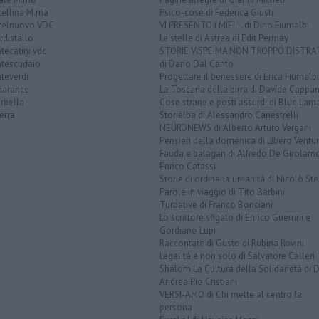
tellina M.ma
Psico-cose di Federica Giusti
telnuovo VDC
VI PRESENTO I MIEI... di Dino Fiumalbi
distallo
Le stelle di Astrea di Edit Permay
ecatini vdc
STORIE VISPE MA NON TROPPO DISTR
tescudaio
di Dario Dal Canto
teverdi
Progettare il benessere di Erica Fiumalbi
arance
La Toscana della birra di Davide Cappan
rbella
Cose strane e posti assurdi di Blue Lam
erra
Storielba di Alessandro Canestrelli
NEURONEWS di Alberto Arturo Vergani
Pensieri della domenica di Libero Ventur
Fauda e balagan di Alfredo De Girolam
Enrico Catassi
Storie di ordinaria umanità di Nicolò Ste
Parole in viaggio di Tito Barbini
Turbative di Franco Bonciani
Lo scrittore sfigato di Enrico Guerrini e
Gordiano Lupi
Raccontare di Gusto di Rubina Rovini
Legalità e non solo di Salvatore Calleri
Shalom La Cultura della Solidarietà di 
Andrea Pio Cristiani
VERSI-AMO di Chi mette al centro la
persona