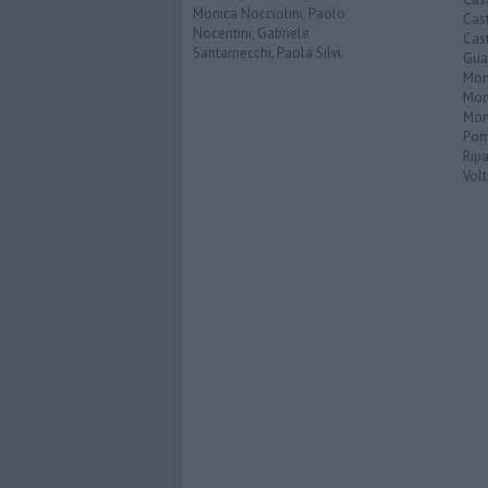
Monica Nocciolini, Paolo
Cas
Nocentini, Gabriele
Cas
Santarnecchi, Paola Silvi.
Guar
Mont
Mon
Mon
Pom
Ripa
Volt