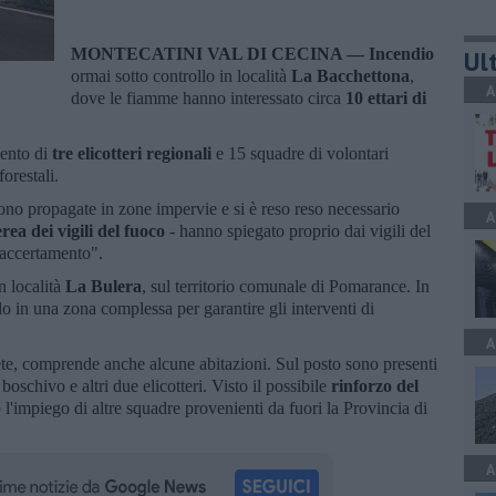
MONTECATINI VAL DI CECINA —
Incendio
Ult
ormai sotto controllo in località
La Bacchettona
,
A
dove le fiamme hanno interessato circa
10 ettari di
vento di
tre
elicotteri regionali
e 15 squadre di volontari
orestali.
ono propagate in zone impervie e si è reso reso necessario
A
rea dei vigili del fuoco
- hanno spiegato proprio dai vigili del
i accertamento".
n località
La Bulera
, sul territorio comunale di Pomarance. In
 in una zona complessa per garantire gli interventi di
A
ivete, comprende anche alcune abitazioni. Sul posto sono presenti
oschivo e altri due elicotteri. Visto il possibile
rinforzo del
o l'impiego di altre squadre provenienti da fuori la Provincia di
A