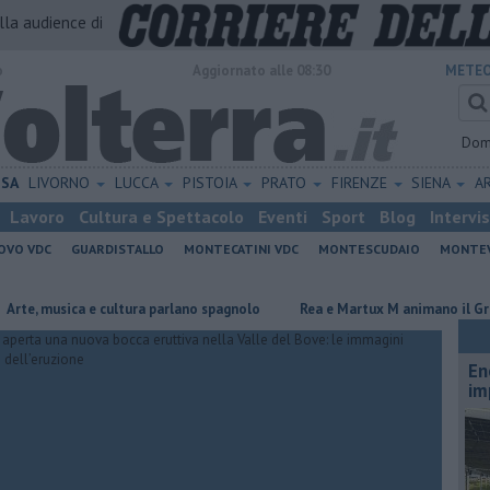
alla audience di
o
Aggiornato alle 08:30
METEO
Dom
ISA
LIVORNO
LUCCA
PISTOIA
PRATO
FIRENZE
SIENA
A
Lavoro
Cultura e Spettacolo
Eventi
Sport
Blog
Intervi
OVO VDC
GUARDISTALLO
MONTECATINI VDC
MONTESCUDAIO
MONTE
usica e cultura parlano spagnolo
Rea e Martux M animano il Grey Cat
En
im