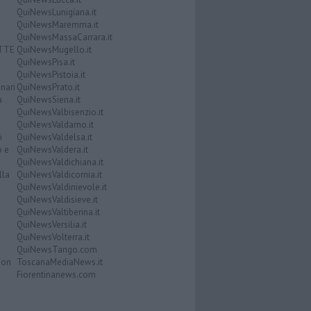
QuiNewsLunigiana.it
QuiNewsMaremma.it
QuiNewsMassaCarrara.it
ATTE
QuiNewsMugello.it
QuiNewsPisa.it
QuiNewsPistoia.it
nari
QuiNewsPrato.it
a
QuiNewsSiena.it
QuiNewsValbisenzio.it
QuiNewsValdarno.it
i
QuiNewsValdelsa.it
o e
QuiNewsValdera.it
QuiNewsValdichiana.it
lla
QuiNewsValdicornia.it
QuiNewsValdinievole.it
QuiNewsValdisieve.it
QuiNewsValtiberina.it
QuiNewsVersilia.it
QuiNewsVolterra.it
QuiNewsTango.com
Don
ToscanaMediaNews.it
Fiorentinanews.com