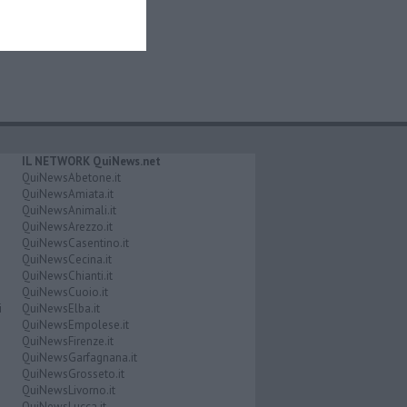
IL NETWORK QuiNews.net
QuiNewsAbetone.it
QuiNewsAmiata.it
QuiNewsAnimali.it
QuiNewsArezzo.it
QuiNewsCasentino.it
QuiNewsCecina.it
QuiNewsChianti.it
QuiNewsCuoio.it
i
QuiNewsElba.it
QuiNewsEmpolese.it
QuiNewsFirenze.it
QuiNewsGarfagnana.it
QuiNewsGrosseto.it
QuiNewsLivorno.it
QuiNewsLucca.it