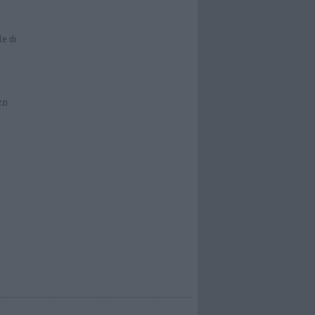
le di
zzi