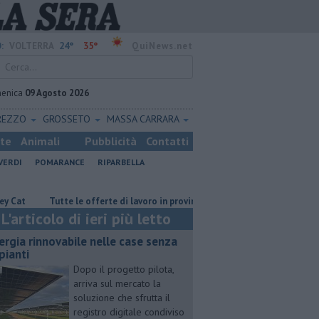
24°
35°
:
VOLTERRA
QuiNews.net
enica
09 Agosto 2026
REZZO
GROSSETO
MASSA CARRARA
ste
Animali
Pubblicità
Contatti
VERDI
POMARANCE
RIPARBELLA
​Tutte le offerte di lavoro in provincia di Pisa
​Benzina, gasolio, gpl
L'articolo di ieri più letto
ergia rinnovabile nelle case senza
pianti
Dopo il progetto pilota,
arriva sul mercato la
soluzione che sfrutta il
registro digitale condiviso