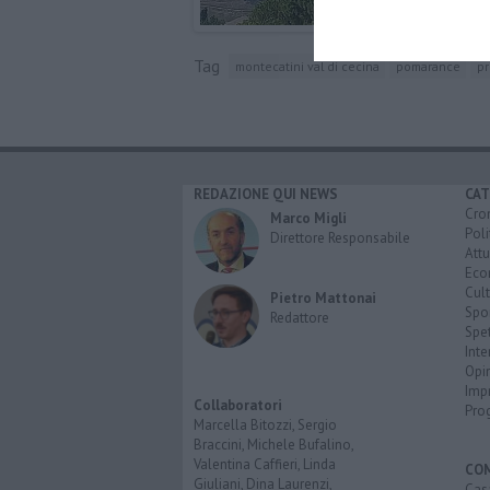
Tag
montecatini val di cecina
pomarance
pr
REDAZIONE QUI NEWS
CAT
Cro
Marco Migli
Poli
Direttore Responsabile
Attu
Eco
Cult
Pietro Mattonai
Spo
Redattore
Spet
Inte
Opi
Imp
Collaboratori
Pro
Marcella Bitozzi, Sergio
Braccini, Michele Bufalino,
Valentina Caffieri, Linda
CO
Giuliani, Dina Laurenzi,
Cas