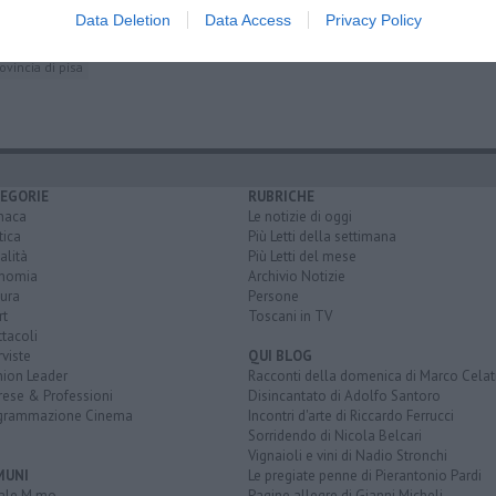
Data Deletion
Data Access
Privacy Policy
ovincia di pisa
EGORIE
RUBRICHE
naca
Le notizie di oggi
tica
Più Letti della settimana
alità
Più Letti del mese
nomia
Archivio Notizie
ura
Persone
rt
Toscani in TV
tacoli
rviste
QUI BLOG
nion Leader
Racconti della domenica di Marco Celat
rese & Professioni
Disincantato di Adolfo Santoro
grammazione Cinema
Incontri d'arte di Riccardo Ferrucci
Sorridendo di Nicola Belcari
Vignaioli e vini di Nadio Stronchi
MUNI
Le pregiate penne di Pierantonio Pardi
ale M.mo
Pagine allegre di Gianni Micheli