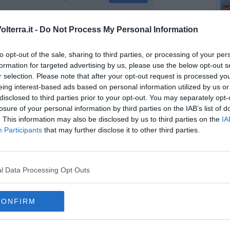
lterra.it -
Do Not Process My Personal Information
oscana iscriviti alla
Newsletter QUInews - ToscanaMedia.
amente nella tua casella di posta.
to opt-out of the sale, sharing to third parties, or processing of your per
formation for targeted advertising by us, please use the below opt-out s
r selection. Please note that after your opt-out request is processed y
eing interest-based ads based on personal information utilized by us or
disclosed to third parties prior to your opt-out. You may separately opt-
sco
losure of your personal information by third parties on the IAB’s list of
ontari
. This information may also be disclosed by us to third parties on the
IA
reste toscane
Participants
that may further disclose it to other third parties.
l Data Processing Opt Outs
CONFIRM