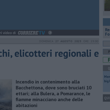
Re
Fo
DOMENICA
27 AGOSTO 2023
ORE 19:00
i, elicotteri regionali e
Q
Mem
Incendio in contenimento alla
big
Bacchettona, dove sono bruciati 10
ettari; alla Bulera, a Pomarance, le
QUI
fiamme minacciano anche delle
abitazioni