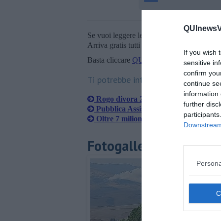
QUInewsVo
Se vuoi leggere le notizie principali della T
Arriva gratis tutti i giorni alle 20:00 dirett
If you wish 
Basta cliccare
QUI
sensitive in
confirm you
Ti potrebbe interessare anche:
continue se
information 
Rogo divora 2000 metri quadri di bo
further disc
Pubblica Assistenza, nuove sedi e vol
participants
Oltre 7 milioni per la gestione delle fo
Downstream 
Fotogallery
Persona