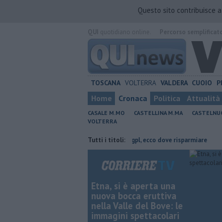
Questo sito contribuisce 
QUI
quotidiano online.
Percorso semplificat
TOSCANA
VOLTERRA
VALDERA
CUOIO
P
Home
Cronaca
Politica
Attualità
CASALE M.MO
CASTELLINA M.MA
CASTELNU
VOLTERRA
ovincia di Pisa
​Benzina, gasolio, gpl, ecco dove risparmiare
Tutti i titoli:
Arte, m
Etna, si è aperta una
nuova bocca eruttiva
nella Valle del Bove: le
immagini spettacolari