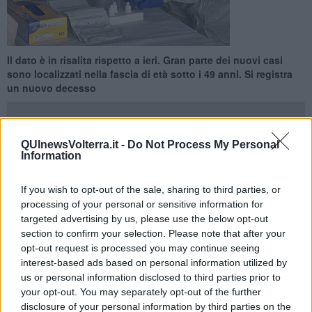
Il dato è in risalita rispetto a ieri. Gran parte dei nuovi casi
sono localizzati nella fascia di età sotto i 49 anni. Si registra
un nuovo decesso
QUInewsVolterra.it -
Do Not Process My Personal
Information
PISA —
Ci sono
45 nuovi casi Covid
in provincia di Pisa e la gran
parte ( 34 ) sono nella fascia di età sotto i 49 anni.
If you wish to opt-out of the sale, sharing to third parties, or
processing of your personal or sensitive information for
Ecco la suddivisione dei nuovi positivi, comunicati da Regione e
targeted advertising by us, please use the below opt-out
Usl, per aree geografiche:
section to confirm your selection. Please note that after your
opt-out request is processed you may continue seeing
interest-based ads based on personal information utilized by
us or personal information disclosed to third parties prior to
Area Pisana, 12 casi
: Calci 2, Cascina 3, Pisa 5, San Giuliano
your opt-out. You may separately opt-out of the further
Terme 2.
disclosure of your personal information by third parties on the