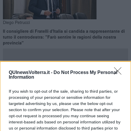
Diego Petrucci
Il consigliere di Fratelli d'Italia si candida a rappresentante di
tutto il centrodestra: "Farò sentire le ragioni della nostra
provincia"
QUInewsVolterra.it -
Do Not Process My Personal
Information
PROVINCIA DI PISA —
"Da unico eletto in provincia di Pisa per la
minoranza mi metto a disposizione di tutti gli amministratori del
centrodestra e di coloro che non si sentono rappresentati da
If you wish to opt-out of the sale, sharing to third parties, or
questo governo regionale". Parola di
Diego Petrucci
, consigliere
processing of your personal or sensitive information for
appena rieletto in quota
Fratelli d'Italia
e solo rappresentante
targeted advertising by us, please use the below opt-out
dell'opposizione a fronte dei cinque consiglieri di maggioranza eletti
section to confirm your selection. Please note that after your
nel Pisano: Nardini, Mazzeo, Eligi, Galletti e Ghimenti.
opt-out request is processed you may continue seeing
interest-based ads based on personal information utilized by
"
Il mio numero di telefono è a disposizione di tutti
e il mio
us or personal information disclosed to third parties prior to
impegno sarà costante e quotidiano - ha detto -
nei prossimi