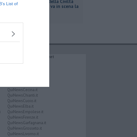
Al Museo della Civiltà
B’s List of
contadina va in scena la
storia
IL NETWORK QuiNews.net
QuiNewsAbetone.it
QuiNewsAmiata.it
QuiNewsAnimali.it
QuiNewsArezzo.it
QuiNewsCasentino.it
QuiNewsCecina.it
QuiNewsChianti.it
QuiNewsCuoio.it
QuiNewsElba.it
i
QuiNewsEmpolese.it
QuiNewsFirenze.it
QuiNewsGarfagnana.it
QuiNewsGrosseto.it
QuiNewsLivorno.it