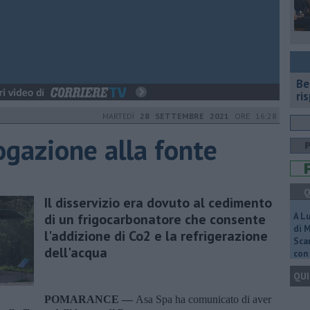
​B
ri
MARTEDÌ
28 SETTEMBRE 2021
ORE 16:28
rogazione alla fonte
Q
Il disservizio era dovuto al cedimento
di un frigocarbonatore che consente
A L
di 
l'addizione di Co2 e la refrigerazione
Scar
dell'acqua
con 
QUI
POMARANCE —
Asa Spa ha comunicato di aver