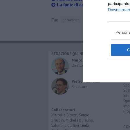
participants
La fonte di acqua ritorna in funzione
Downstream 
Tag
pomarance
acqua gassata
Persona
REDAZIONE QUI NEWS
CAT
Cro
Marco Migli
Poli
Direttore Responsabile
Attu
Eco
Cult
Pietro Mattonai
Spo
Redattore
Spet
Inte
Opi
Imp
Collaboratori
Pro
Marcella Bitozzi, Sergio
Braccini, Michele Bufalino,
Valentina Caffieri, Linda
CO