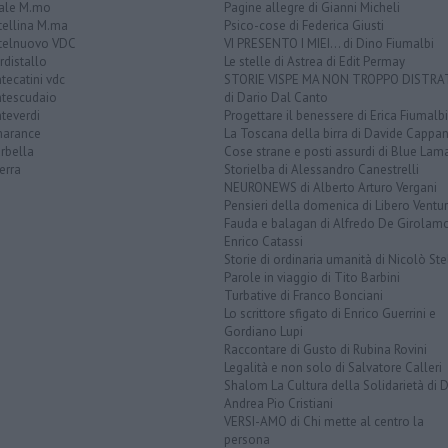
ale M.mo
Pagine allegre di Gianni Micheli
tellina M.ma
Psico-cose di Federica Giusti
telnuovo VDC
VI PRESENTO I MIEI... di Dino Fiumalbi
distallo
Le stelle di Astrea di Edit Permay
ecatini vdc
STORIE VISPE MA NON TROPPO DISTR
tescudaio
di Dario Dal Canto
teverdi
Progettare il benessere di Erica Fiumalbi
arance
La Toscana della birra di Davide Cappan
rbella
Cose strane e posti assurdi di Blue Lam
erra
Storielba di Alessandro Canestrelli
NEURONEWS di Alberto Arturo Vergani
Pensieri della domenica di Libero Ventur
Fauda e balagan di Alfredo De Girolam
Enrico Catassi
Storie di ordinaria umanità di Nicolò Ste
Parole in viaggio di Tito Barbini
Turbative di Franco Bonciani
Lo scrittore sfigato di Enrico Guerrini e
Gordiano Lupi
Raccontare di Gusto di Rubina Rovini
Legalità e non solo di Salvatore Calleri
Shalom La Cultura della Solidarietà di 
Andrea Pio Cristiani
VERSI-AMO di Chi mette al centro la
persona