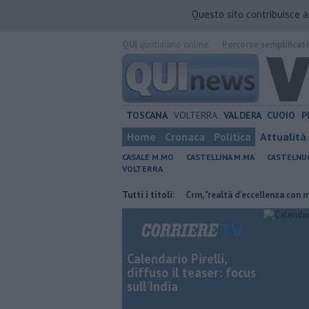
Questo sito contribuisce 
QUI
quotidiano online.
Percorso semplificat
TOSCANA
VOLTERRA
VALDERA
CUOIO
P
Home
Cronaca
Politica
Attualità
CASALE M.MO
CASTELLINA M.MA
CASTELNU
VOLTERRA
 Retiambiente non c'è più tempo"
Tutti i titoli:
Crm, "realtà d'eccellenza con molti ser
Calendario Pirelli,
diffuso il teaser: focus
sull'India