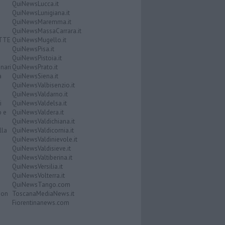
QuiNewsLucca.it
QuiNewsLunigiana.it
QuiNewsMaremma.it
QuiNewsMassaCarrara.it
ATTE
QuiNewsMugello.it
QuiNewsPisa.it
QuiNewsPistoia.it
nari
QuiNewsPrato.it
a
QuiNewsSiena.it
QuiNewsValbisenzio.it
QuiNewsValdarno.it
i
QuiNewsValdelsa.it
o e
QuiNewsValdera.it
QuiNewsValdichiana.it
lla
QuiNewsValdicornia.it
QuiNewsValdinievole.it
QuiNewsValdisieve.it
QuiNewsValtiberina.it
QuiNewsVersilia.it
QuiNewsVolterra.it
QuiNewsTango.com
Don
ToscanaMediaNews.it
Fiorentinanews.com