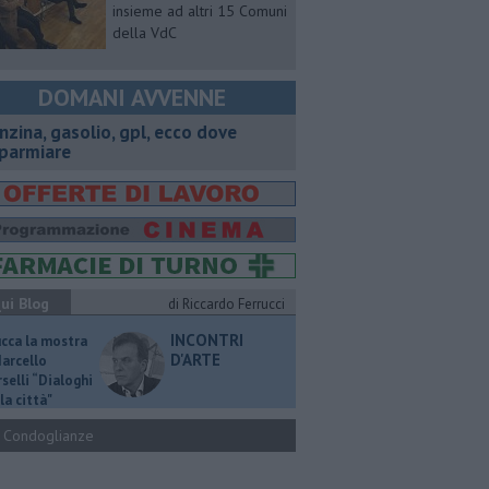
insieme ad altri 15 Comuni
della VdC
DOMANI AVVENNE
enzina, gasolio, gpl, ecco dove
sparmiare
ui Blog
di Riccardo Ferrucci
INCONTRI
ucca la mostra
D'ARTE
Marcello
selli “Dialoghi
la città"
Condoglianze