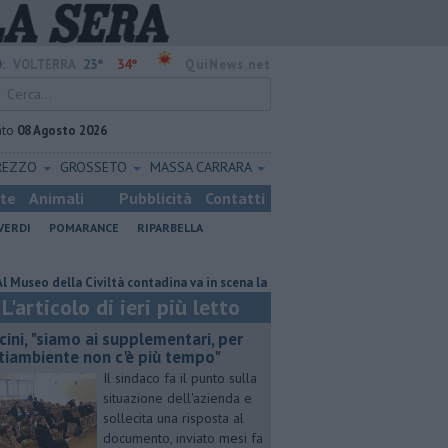
23°
34°
:
VOLTERRA
QuiNews.net
ato
08 Agosto 2026
REZZO
GROSSETO
MASSA CARRARA
ste
Animali
Pubblicità
Contatti
VERDI
POMARANCE
RIPARBELLA
 della Civiltà contadina va in scena la storia
Pacini, "siamo ai suppleme
L'articolo di ieri più letto
cini, "siamo ai supplementari, per
tiambiente non c'è più tempo"
Il sindaco fa il punto sulla
situazione dell'azienda e
sollecita una risposta al
documento, inviato mesi fa