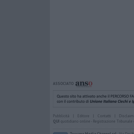
ASSOCIATO
Pubblicità
|
Editore
|
Contatti
|
Disclaim
QUI
quotidiano online - Registrazione Tribunale 
Toscana Media Channel srl
- Via Dei 