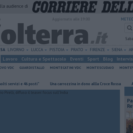
alla audience di
o
Aggiornato alle 19:00
METEO
Sab
ISA
LIVORNO
LUCCA
PISTOIA
PRATO
FIRENZE
SIENA
A
Lavoro
Cultura e Spettacolo
Eventi
Sport
Blog
Intervi
OVO VDC
GUARDISTALLO
MONTECATINI VDC
MONTESCUDAIO
MONTE
vizi e 46 posti"
Una carrozzina in dono allla Croce Rossa
Al Museo
Pa
Re