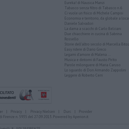
Eureka! di Nausica Manzi
Tabasco senza filtro di Tabasco n.6
Ci vuole un fisico di Michele Campisi
Economia e territorio, da globale a loca
Daniele Salvadori
La dama a scacchi di Carlo Belciani
Due chiacchiere in cucina di Sabrina
Rossello
Storie dell'altro secolo di Marcella Bito
Easy ridere di Dario Greco
Legami d'amore di Malena ...
Musica e dintorni di Fausto Pirìto
Parole milonguere di Maria Caruso
Lo sguardo di Don Armando Zappolini
Leggere di Roberto Cerri
er
|
Privacy
|
Privacy Nielsen
|
Durc
|
Provider
di Firenze n. 5935 del 27.09.2013. Powered by
Aperion.it
Martelli, 8 - 50129 FIRENZE