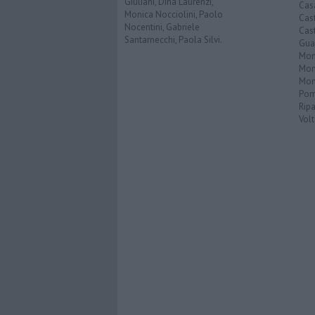
Giuliani, Dina Laurenzi,
Cas
Monica Nocciolini, Paolo
Cas
Nocentini, Gabriele
Cas
Santarnecchi, Paola Silvi.
Guar
Mont
Mon
Mon
Pom
Ripa
Volt