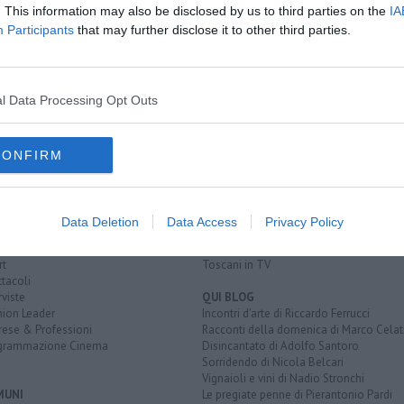
. This information may also be disclosed by us to third parties on the
IA
Participants
that may further disclose it to other third parties.
l Data Processing Opt Outs
CONFIRM
EGORIE
RUBRICHE
naca
Le notizie di oggi
tica
Più Letti della settimana
alità
Più Letti del mese
Data Deletion
Data Access
Privacy Policy
nomia
Archivio Notizie
ura
Persone
rt
Toscani in TV
tacoli
rviste
QUI BLOG
nion Leader
Incontri d'arte di Riccardo Ferrucci
rese & Professioni
Racconti della domenica di Marco Celat
grammazione Cinema
Disincantato di Adolfo Santoro
Sorridendo di Nicola Belcari
Vignaioli e vini di Nadio Stronchi
MUNI
Le pregiate penne di Pierantonio Pardi