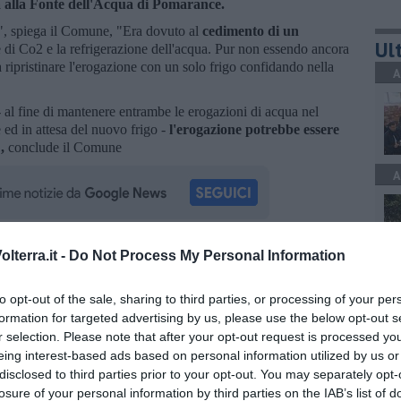
a alla Fonte dell'Acqua di Pomarance.
to", spiega il Comune, "Era dovuto al
cedimento di un
Ult
 di Co2 e la refrigerazione dell'acqua. Pur non essendo ancora
a ripristinare l'erogazione con un solo frigo confidando nella
A
 - al fine di mantenere entrambe le erogazioni di acqua nel
e ed in attesa del nuovo frigo -
l'erogazione potrebbe essere
,
conclude il Comune
A
lterra.it -
Do Not Process My Personal Information
oscana iscriviti alla
Newsletter QUInews - ToscanaMedia.
A
amente nella tua casella di posta.
to opt-out of the sale, sharing to third parties, or processing of your per
formation for targeted advertising by us, please use the below opt-out s
r selection. Please note that after your opt-out request is processed y
eing interest-based ads based on personal information utilized by us or
disclosed to third parties prior to your opt-out. You may separately opt-
A
losure of your personal information by third parties on the IAB’s list of
lla salute