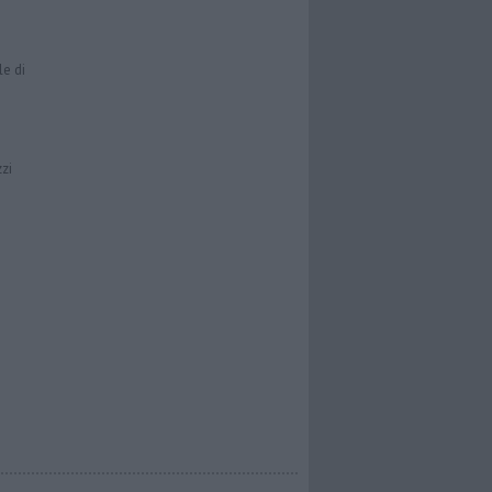
le di
zzi