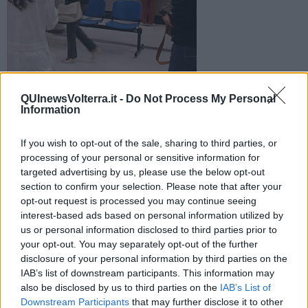
In occasione delle festività natalizie ci potranno essere
QUInewsVolterra.it -
Do Not Process My Personal
variazioni degli orari di apertura nei distretti sanitari della Usl
Information
5
If you wish to opt-out of the sale, sharing to third parties, or
processing of your personal or sensitive information for
targeted advertising by us, please use the below opt-out
section to confirm your selection. Please note that after your
opt-out request is processed you may continue seeing
PONTEDERA —
L' Azienda USL 5 informa l' utenza che nel
periodo delle feste natalizie, dal
24 dicembre 2015
al 5 gennaio
interest-based ads based on personal information utilized by
2016,
gli orari di apertura al pubblico degli uffici
us or personal information disclosed to third parties prior to
amministrativi, CUP e prelievi di sangue nei distretti potranno
your opt-out. You may separately opt-out of the further
subire alcune variazioni.
disclosure of your personal information by third parties on the
IAB’s list of downstream participants. This information may
L'azienda sanitaria invita quindi gli utenti a consultare
i cartelli
also be disclosed by us to third parties on the
IAB’s List of
informativi affissi presso le sedi distrettuali sul territorio di
Downstream Participants
that may further disclose it to other
competenza.