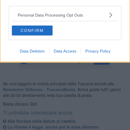
third parties.
Personal Data Processing Opt Outs
Inoltre nei giorni 24 e 31 Dicembre, il call center vaccinazioni
(800177744) sarà attivo solo la mattina dalle 8.30 alle 13.00.
CONFIRM
La Usl, infine, informa che a Pisa i distretti territoriali di San Marco e
CEP nei giorni 24 e 31 Dicembre saranno aperti solo al mattino.
Data Deletion
Data Access
Privacy Policy
Se vuoi leggere le notizie principali della Toscana iscriviti alla
Newsletter QUInews - ToscanaMedia.
Arriva gratis tutti i giorni
alle 20:00 direttamente nella tua casella di posta.
Basta cliccare
QUI
Ti potrebbe interessare anche:
Alla Società della Salute si cambia
La riforma è legge, anche per le zone distretto