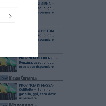
PROVINCIA DI SIENA — ​
Benzina, gasolio, gpl,
ecco dove risparmiare
PROVINCIA DI PISTOIA — ​
Benzina, gasolio, gpl,
ecco dove risparmiare
PROVINCIA DI FIRENZE — ​
Benzina, gasolio, gpl,
ecco dove risparmiare
PROVINCIA DI MASSA-
CARRARA — ​Benzina,
gasolio, gpl, ecco dove
risparmiare