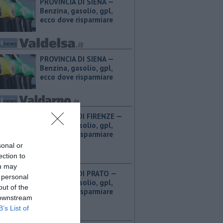
PROVINCIA DI SIENA — ​
Benzina, gasolio, gpl,
ecco dove risparmiare
PROVINCIA DI SIENA — ​
Benzina, gasolio, gpl,
ecco dove risparmiare
PROVINCIA DI FIRENZE — ​
Benzina, gasolio, gpl,
ecco dove risparmiare
sonal or
ection to
ou may
PROVINCIA DI PRATO — ​
 personal
Benzina, gasolio, gpl,
out of the
ecco dove risparmiare
 downstream
B’s List of