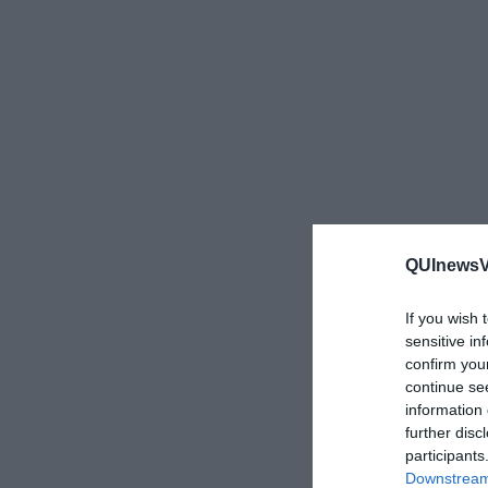
QUInewsVo
If you wish 
sensitive in
confirm you
continue se
information 
further disc
participants
Downstream 