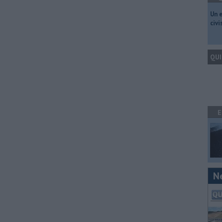
​Un 
civ
QUI
E
N