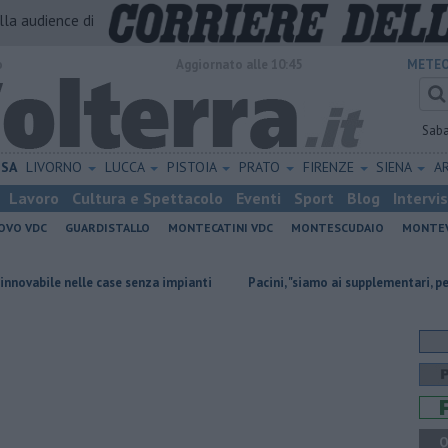
alla audience di
o
Aggiornato alle 10:45
METEO
Sab
ISA
LIVORNO
LUCCA
PISTOIA
PRATO
FIRENZE
SIENA
A
Lavoro
Cultura e Spettacolo
Eventi
Sport
Blog
Intervi
OVO VDC
GUARDISTALLO
MONTECATINI VDC
MONTESCUDAIO
MONTE
nelle case senza impianti
Pacini, "siamo ai supplementari, per Retiambie
Q