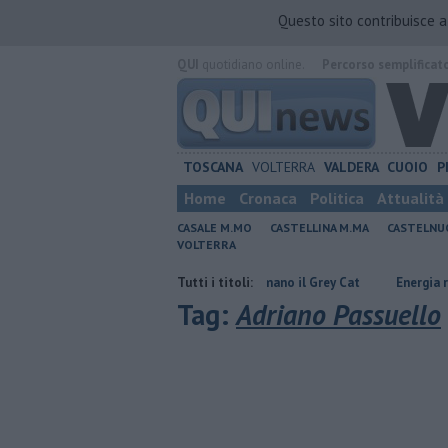
Questo sito contribuisce 
QUI
quotidiano online.
Percorso semplificat
TOSCANA
VOLTERRA
VALDERA
CUOIO
P
Home
Cronaca
Politica
Attualità
CASALE M.MO
CASTELLINA M.MA
CASTELNU
VOLTERRA
parmiare
Rea e Martux M animano il Grey Cat
Tutti i titoli:
Energia rinnovabile 
Tag:
Adriano Passuello