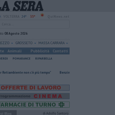
24°
35°
:
VOLTERRA
QuiNews.net
ato
08 Agosto 2026
REZZO
GROSSETO
MASSA CARRARA
ste
Animali
Pubblicità
Contatti
VERDI
POMARANCE
RIPARBELLA
nte non c'è più tempo"
​Benzina, gasolio, gpl, ecco dove risparmiare
ui Blog
di Adolfo Santoro