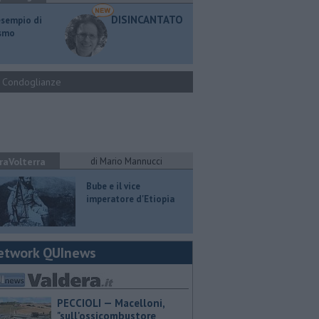
DISINCANTATO
esempio di
ismo
Condoglianze
raVolterra
di Mario Mannucci
​Bube e il vice
imperatore d'Etiopia
etwork QUInews
PECCIOLI — Macelloni,
"sull'ossicombustore