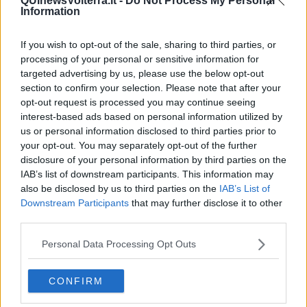
QUInewsVolterra.it -
Do Not Process My Personal
Information
Profilassi per i papa-boys
Un caso di meningite ma nessun rischio di
If you wish to opt-out of the sale, sharing to third parties, or
contagio
processing of your personal or sensitive information for
targeted advertising by us, please use the below opt-out
Meningite, orari e modalità per il vaccino
section to confirm your selection. Please note that after your
opt-out request is processed you may continue seeing
Caso di meningite, nessun allarme
interest-based ads based on personal information utilized by
us or personal information disclosed to third parties prior to
Vaccino Day, tremilatrecento dosi somministrate
your opt-out. You may separately opt-out of the further
disclosure of your personal information by third parties on the
Meningite, giornata di vaccinazione in Valdicecina
IAB’s list of downstream participants. This information may
also be disclosed by us to third parties on the
IAB’s List of
Meningite, terzo giorno per vaccinarsi
Downstream Participants
that may further disclose it to other
third parties.
Vaccinazioni, così si aggiorna l'offerta toscana
Personal Data Processing Opt Outs
VaccinoDay contro la meningite
CONFIRM
Caso di meningite, Asl rettifica: è angina settica