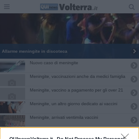
Allarme meningite in discoteca
Nuovo caso di meningite
Meningite, vaccinazioni anche da medici famiglia
Meningite, vaccino a pagamento per gli over 21
Meningite, un altro giorno dedicato ai vaccini
Meningite, arrivati ventimila vaccini
Nuova task force contro la meningite