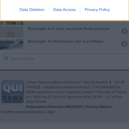
Asl 5: "Ci sono vaccini per tutta la popolazione"
Data Deletion
Data Access
Privacy Policy
Allarme per il batterio killer nel "Girellone"
Meningite: in 4 mesi vaccinate 6mila persone
Meningite: le informazioni per la profilassi
Editore Toscana Media Channel srl - Via Dei Martelli, 8 - 50129
FIRENZE - info@toscanamediachannel.it. TOSCANA MEDIA
NEWS quotidiano on line registrato presso il Tribunale di Firenze
al n. 5935 del 27.09.2013. Iscrizione ROC 22105 - C.F. e P.Iva
0620787048
Fatturazione Elettronica M5UXCR1 |
Privacy Nielsen
Direttore responsabile Marco Migli