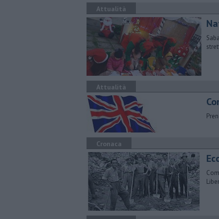
Attualità
Na
Saba
stre
Attualità
Cor
Pren
Cronaca
Ecc
Comm
Libe