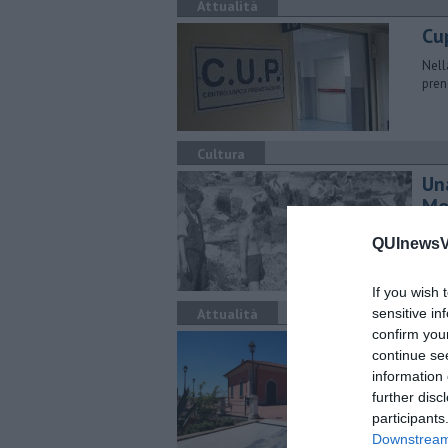
Attualità
Cup
Nell
pren
Cultura
Un
Mo
Quat
QUInewsVo
dell
If you wish 
Attualità
sensitive in
confirm you
Al
continue se
Con 
information 
dell
further disc
foto
participants
Downstream 