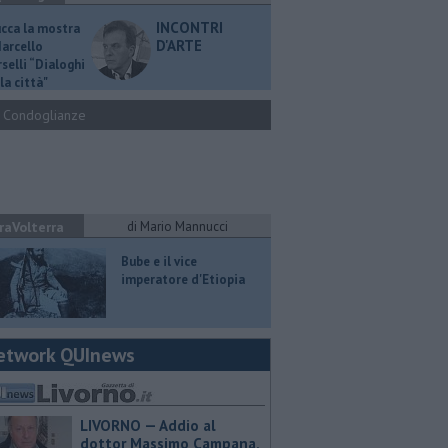
INCONTRI
ucca la mostra
D'ARTE
Marcello
selli “Dialoghi
la città"
Condoglianze
raVolterra
di Mario Mannucci
​Bube e il vice
imperatore d'Etiopia
etwork QUInews
LIVORNO — Addio al
dottor Massimo Campana,