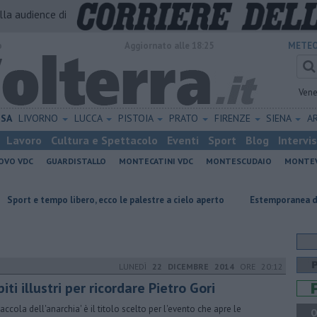
alla audience di
o
Aggiornato alle 18:25
METEO
Vene
ISA
LIVORNO
LUCCA
PISTOIA
PRATO
FIRENZE
SIENA
A
Lavoro
Cultura e Spettacolo
Eventi
Sport
Blog
Intervi
OVO VDC
GUARDISTALLO
MONTECATINI VDC
MONTESCUDAIO
MONTE
po libero, ecco le palestre a cielo aperto
Estemporanea di Pittura, dec
LUNEDÌ
22 DICEMBRE 2014
ORE 20:12
iti illustri per ricordare Pietro Gori
iaccola dell'anarchia' è il titolo scelto per l'evento che apre le
Q