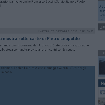
brazioni: arrivano anche Francesco Guccini, Sergio Staino e Paolo
i
A L
di 
Scar
con 
QUI
MARTEDÌ
07 OTTOBRE 2025
ORE 09:35
a mostra sulle carte di Pietro Leopoldo
menti storici provenienti dall'Archivio di Stato di Pisa in esposizione
 biblioteca comunale: previsti anche incontri con le scuole
E
N