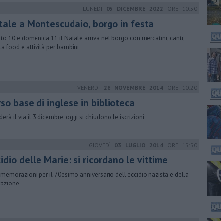
LUNEDÌ
05 DICEMBRE 2022
ORE 10:50
tale a Montescudaio, borgo in festa
to 10 e domenica 11 il Natale arriva nel borgo con mercatini, canti,
tta food e attività per bambini
VENERDÌ
28 NOVEMBRE 2014
ORE 10:20
so base di inglese in biblioteca
derà il via il 3 dicembre: oggi si chiudono le iscrizioni
GIOVEDÌ
03 LUGLIO 2014
ORE 15:50
idio delle Marie: si ricordano le vittime
emorazioni per il 70esimo anniversario dell'eccidio nazista e della
razione