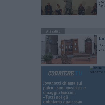
cele
Ross
Attualità
Un
Docu
alla
Jovanotti chiama sul
palco i suoi musicisti e
omaggia Guccini:
«Tutti noi gli
dobbiamo qualcosa»