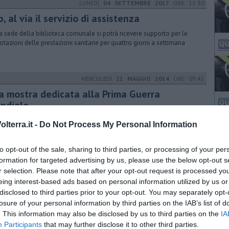
LUNEDÌ
04 SETTEMBRE 2017
ORE 11:30
, al via il servizio di assistenza
a sede della biblioteca comunale si potrà ricevere supporto per le
otazioni delle prestazioni sanitarie per quattro giorni a settimana
MERCOLEDÌ
21 MAGGIO 2014
ORE 09:45
a mostra dedicata alla Prima Guerra
ndiale
tro mesi di ricerche per portare alla luce documenti di grande valore
lterra.it -
Do Not Process My Personal Information
a Grande Guerra a Riparbella
to opt-out of the sale, sharing to third parties, or processing of your per
formation for targeted advertising by us, please use the below opt-out s
MARTEDÌ
21 OTTOBRE 2025
ORE 09:20
r selection. Please note that after your opt-out request is processed y
l'Ecomuseo la mostra su Pietro Leopoldo
eing interest-based ads based on personal information utilized by us or
il contributo della Regione per celebrare il 260esimo anniversario
disclosed to third parties prior to your opt-out. You may separately opt-
'insediamento del granduca, un'esposizione di documenti storici e di
losure of your personal information by third parties on the IAB’s list of
. This information may also be disclosed by us to third parties on the
IA
Participants
that may further disclose it to other third parties.