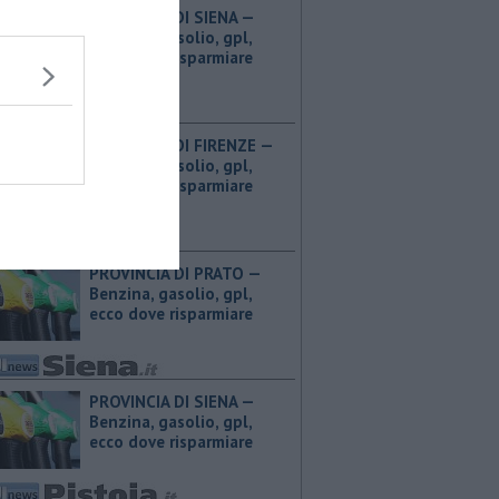
PROVINCIA DI SIENA — ​
Benzina, gasolio, gpl,
ecco dove risparmiare
PROVINCIA DI FIRENZE — ​
Benzina, gasolio, gpl,
ecco dove risparmiare
PROVINCIA DI PRATO — ​
Benzina, gasolio, gpl,
ecco dove risparmiare
PROVINCIA DI SIENA — ​
Benzina, gasolio, gpl,
ecco dove risparmiare