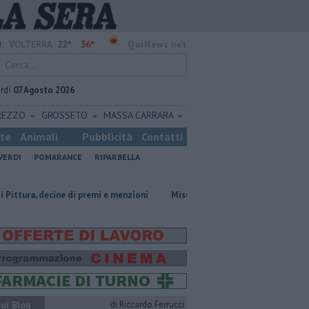
22°
36°
:
VOLTERRA
QuiNews.net
rdì
07 Agosto 2026
REZZO
GROSSETO
MASSA CARRARA
ste
Animali
Pubblicità
Contatti
VERDI
POMARANCE
RIPARBELLA
ine di premi e menzioni
Misericordie Pisane, Novi confermato presiden
ui Blog
di Riccardo Ferrucci