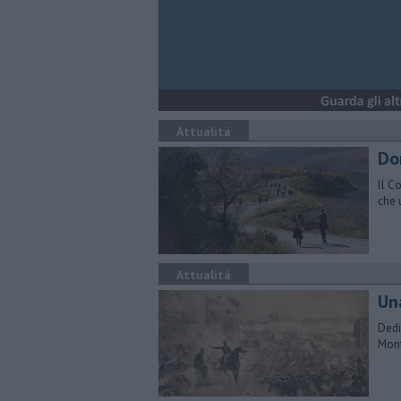
Attualità
Do
ll C
che 
Attualità
Un
Dedi
Mont