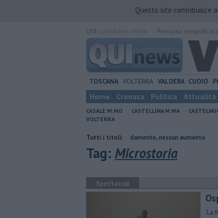
Questo sito contribuisce 
QUI
quotidiano online.
Percorso semplificat
TOSCANA
VOLTERRA
VALDERA
CUOIO
P
Home
Cronaca
Politica
Attualità
CASALE M.MO
CASTELLINA M.MA
CASTELNU
VOLTERRA
dente
Tariffe del teleriscaldamento, nessun aumento
Tutti i titoli:
Sport e tem
Tag:
Microstoria
Spettacoli
Osp
'La f