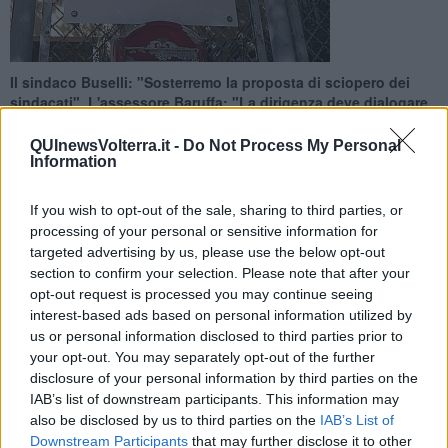
Il sindaco Buselli: "Sosterremo la proposta di sciopero dei
sindacati". L'assessore Baruffa: "La dirigenza deve dialogare
coi sindacati"
QUInewsVolterra.it -
Do Not Process My Personal
Information
If you wish to opt-out of the sale, sharing to third parties, or
processing of your personal or sensitive information for
VOLTERRA —
"Sosterremo da subito la proposta di sciopero
targeted advertising by us, please use the below opt-out
promossa dai sindacati". Così il sindaco di Volterra
Marco Buselli
è
section to confirm your selection. Please note that after your
intervenuto in merito al
terzo licenziamento
alla Locatelli di Saline
opt-out request is processed you may continue seeing
di Volterra.
Si tratterebbe di un uomo.
interest-based ads based on personal information utilized by
us or personal information disclosed to third parties prior to
"
E’ l'ennesima mossa errata
– ha aggiunto il primo cittadino -
spero che in sede di conciliazione Locatelli sappia agire con
your opt-out. You may separately opt-out of the further
equilibrio e fare un passo indietro. Il ritiro dei licenziamenti è la
disclosure of your personal information by third parties on the
condizione necessaria per poter riprendere un dialogo sereno col
IAB’s list of downstream participants. This information may
territorio".
also be disclosed by us to third parties on the
IAB’s List of
Downstream Participants
that may further disclose it to other