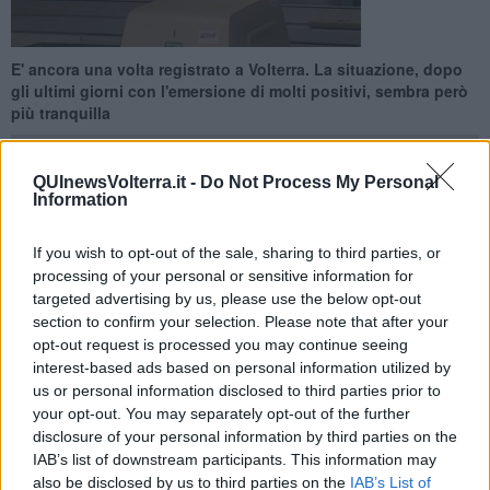
E' ancora una volta registrato a Volterra. La situazione, dopo
gli ultimi giorni con l'emersione di molti positivi, sembra però
più tranquilla
QUInewsVolterra.it -
Do Not Process My Personal
Information
VOLTERRA —
Dopo il focolaio Covid all'interno della locale Casa
If you wish to opt-out of the sale, sharing to third parties, or
circondariale (
vedi articoli correlati
) Volterra ha fatto i conti con
processing of your personal or sensitive information for
una impennata di casi negli ultimi giorni.
targeted advertising by us, please use the below opt-out
section to confirm your selection. Please note that after your
Oggi però la Usl certifica solo un nuovo caso di positività, peraltro
opt-out request is processed you may continue seeing
l'unico in tutto il territorio della Valdicecina.
interest-based ads based on personal information utilized by
us or personal information disclosed to third parties prior to
your opt-out. You may separately opt-out of the further
disclosure of your personal information by third parties on the
A Volterra è stato approntato uno screening all'interno della Casa
IAB’s list of downstream participants. This information may
circondariale e sono state chiuse le scuole.
also be disclosed by us to third parties on the
IAB’s List of