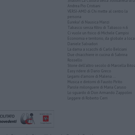
Shalom La Cultura della Solidarietà di 
Andrea Pio Cristiani
VERSI-AMO di Chi mette al centro la
persona
Eureka! di Nausica Manzi
Tabasco senza filtro di Tabasco n.6
Ci vuole un fisico di Michele Campisi
Economia e territorio, da globale a loca
Daniele Salvadori
La dama a scacchi di Carlo Belciani
Due chiacchiere in cucina di Sabrina
Rossello
Storie dell'altro secolo di Marcella Bito
Easy ridere di Dario Greco
Legami d'amore di Malena ...
Musica e dintorni di Fausto Pirìto
Parole milonguere di Maria Caruso
Lo sguardo di Don Armando Zappolini
Leggere di Roberto Cerri