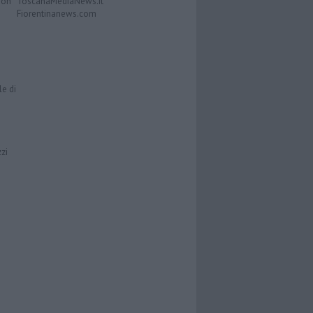
Don
ToscanaMediaNews.it
Fiorentinanews.com
le di
zzi