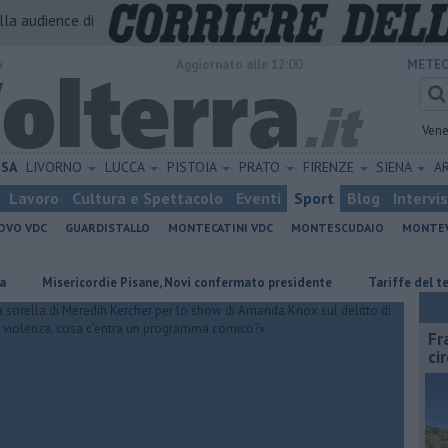
alla audience di
o
Aggiornato alle 12:00
METEO
Vene
ISA
LIVORNO
LUCCA
PISTOIA
PRATO
FIRENZE
SIENA
A
Lavoro
Cultura e Spettacolo
Eventi
Sport
Blog
Intervi
OVO VDC
GUARDISTALLO
MONTECATINI VDC
MONTESCUDAIO
MONTE
Misericordie Pisane, Novi confermato presidente
Tariffe del telerisc
Fr
ci