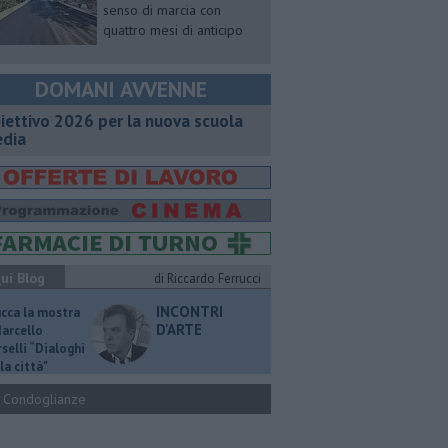
senso di marcia con
quattro mesi di anticipo
DOMANI AVVENNE
iettivo 2026 per la nuova scuola
dia
ui Blog
di Riccardo Ferrucci
INCONTRI
ucca la mostra
D'ARTE
Marcello
selli “Dialoghi
la città"
Condoglianze