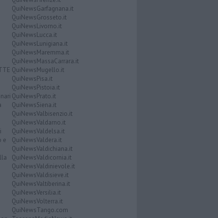
QuiNewsGarfagnana.it
QuiNewsGrosseto.it
QuiNewsLivorno.it
QuiNewsLucca.it
QuiNewsLunigiana.it
QuiNewsMaremma.it
QuiNewsMassaCarrara.it
ATTE
QuiNewsMugello.it
QuiNewsPisa.it
QuiNewsPistoia.it
nari
QuiNewsPrato.it
a
QuiNewsSiena.it
QuiNewsValbisenzio.it
QuiNewsValdarno.it
i
QuiNewsValdelsa.it
o e
QuiNewsValdera.it
QuiNewsValdichiana.it
lla
QuiNewsValdicornia.it
QuiNewsValdinievole.it
QuiNewsValdisieve.it
QuiNewsValtiberina.it
QuiNewsVersilia.it
QuiNewsVolterra.it
QuiNewsTango.com