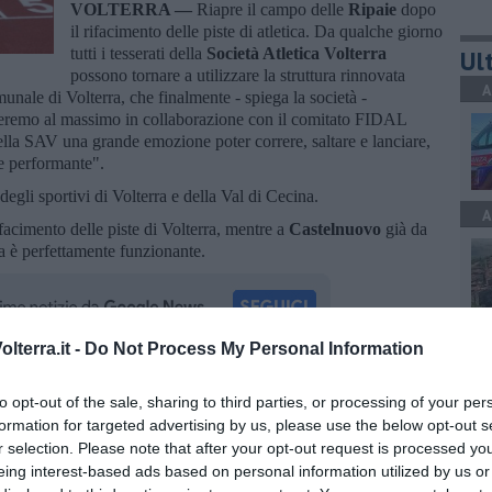
VOLTERRA —
Riapre il campo delle
Ripaie
dopo
il rifacimento delle piste di atletica. Da qualche giorno
tutti i tesserati della
Società Atletica Volterra
Ult
possono tornare a utilizzare la struttura rinnovata
A
unale di Volterra, che finalmente - spiega la società -
teremo al massimo in collaborazione con il comitato FIDAL
della SAV una grande emozione poter correre, saltare e lanciare,
 e performante".
egli sportivi di Volterra e della Val di Cecina.
A
ifacimento delle piste di Volterra, mentre a
Castelnuovo
già da
ca è perfettamente funzionante.
A
lterra.it -
Do Not Process My Personal Information
oscana iscriviti alla
Newsletter QUInews - ToscanaMedia.
to opt-out of the sale, sharing to third parties, or processing of your per
amente nella tua casella di posta.
formation for targeted advertising by us, please use the below opt-out s
r selection. Please note that after your opt-out request is processed y
A
eing interest-based ads based on personal information utilized by us or