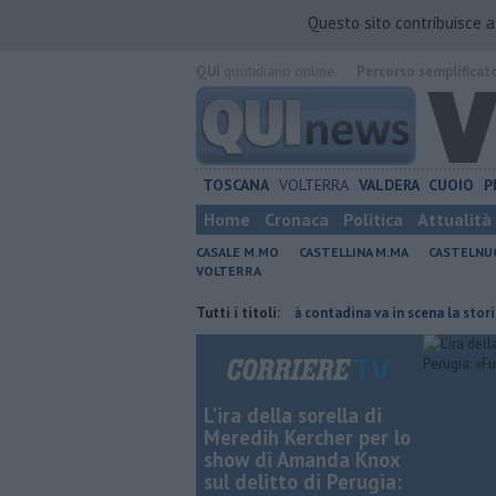
Questo sito contribuisce 
QUI
quotidiano online.
Percorso semplificat
TOSCANA
VOLTERRA
VALDERA
CUOIO
P
Home
Cronaca
Politica
Attualità
CASALE M.MO
CASTELLINA M.MA
CASTELNU
VOLTERRA
Croce Rossa
Al Museo della Civiltà contadina va in scena la storia
Tutti i titoli:
L'ira della sorella di
Meredih Kercher per lo
show di Amanda Knox
sul delitto di Perugia: