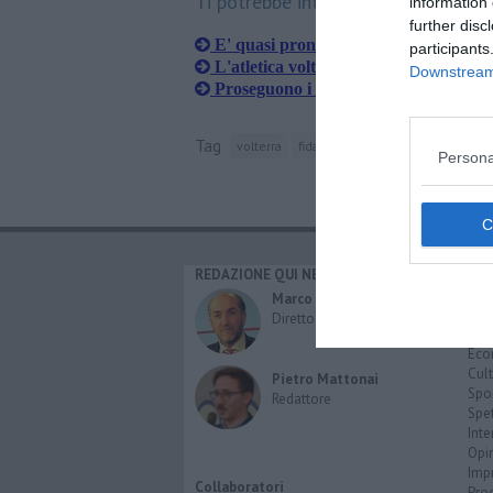
Ti potrebbe interessare anche:
information 
further disc
E' quasi pronta la nuova pista di atlet
participants
L'atletica volterrana celebra gli ori ol
Downstream 
Proseguono i lavori alla pista di atleti
Tag
volterra
fidal
Persona
REDAZIONE QUI NEWS
CAT
Cro
Marco Migli
Poli
Direttore Responsabile
Attu
Eco
Cult
Pietro Mattonai
Spo
Redattore
Spet
Inte
Opi
Imp
Collaboratori
Pro