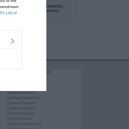
out of the
Tariffe del
teleriscaldamento,
 downstream
nessun aumento
B’s List of
IL NETWORK QuiNews.net
QuiNewsAbetone.it
QuiNewsAmiata.it
QuiNewsAnimali.it
QuiNewsArezzo.it
QuiNewsCasentino.it
QuiNewsCecina.it
QuiNewsChianti.it
QuiNewsCuoio.it
QuiNewsElba.it
i
QuiNewsEmpolese.it
QuiNewsFirenze.it