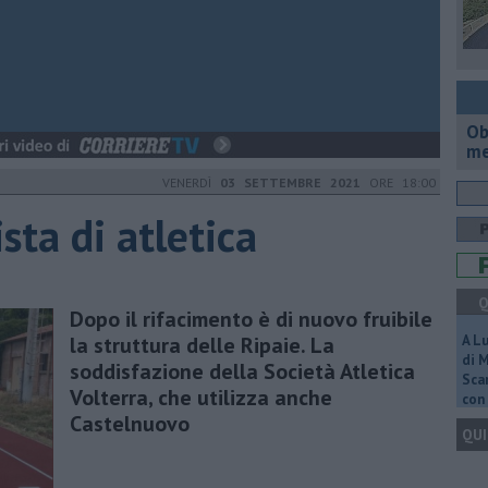
Ob
me
VENERDÌ
03 SETTEMBRE 2021
ORE 18:00
sta di atletica
Q
Dopo il rifacimento è di nuovo fruibile
la struttura delle Ripaie. La
A L
di 
soddisfazione della Società Atletica
Scar
Volterra, che utilizza anche
con 
Castelnuovo
QUI