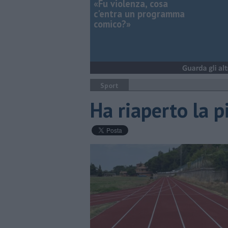
«Fu violenza, cosa
c'entra un programma
comico?»
Sport
Ha riaperto la pi