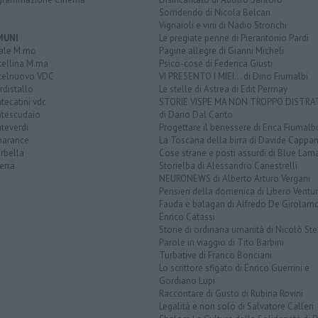
Sorridendo di Nicola Belcari
Vignaioli e vini di Nadio Stronchi
MUNI
Le pregiate penne di Pierantonio Pardi
ale M.mo
Pagine allegre di Gianni Micheli
tellina M.ma
Psico-cose di Federica Giusti
telnuovo VDC
VI PRESENTO I MIEI... di Dino Fiumalbi
distallo
Le stelle di Astrea di Edit Permay
ecatini vdc
STORIE VISPE MA NON TROPPO DISTR
tescudaio
di Dario Dal Canto
teverdi
Progettare il benessere di Erica Fiumalbi
arance
La Toscana della birra di Davide Cappan
rbella
Cose strane e posti assurdi di Blue Lam
erra
Storielba di Alessandro Canestrelli
NEURONEWS di Alberto Arturo Vergani
Pensieri della domenica di Libero Ventur
Fauda e balagan di Alfredo De Girolam
Enrico Catassi
Storie di ordinaria umanità di Nicolò Ste
Parole in viaggio di Tito Barbini
Turbative di Franco Bonciani
Lo scrittore sfigato di Enrico Guerrini e
Gordiano Lupi
Raccontare di Gusto di Rubina Rovini
Legalità e non solo di Salvatore Calleri