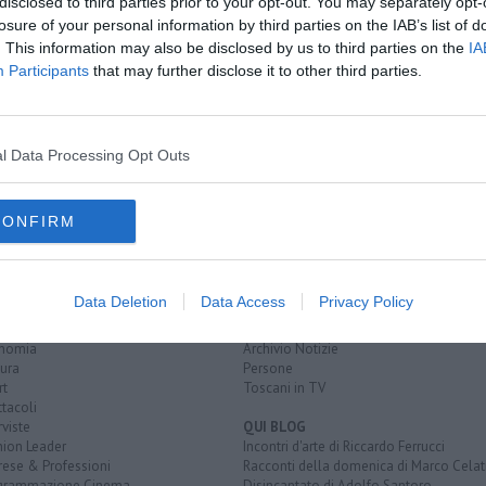
disclosed to third parties prior to your opt-out. You may separately opt-
losure of your personal information by third parties on the IAB’s list of
ica
. This information may also be disclosed by us to third parties on the
IA
impici
Participants
that may further disclose it to other third parties.
ca
l Data Processing Opt Outs
CONFIRM
EGORIE
RUBRICHE
naca
Le notizie di oggi
Data Deletion
Data Access
Privacy Policy
tica
Più Letti della settimana
alità
Più Letti del mese
nomia
Archivio Notizie
ura
Persone
rt
Toscani in TV
tacoli
rviste
QUI BLOG
nion Leader
Incontri d'arte di Riccardo Ferrucci
rese & Professioni
Racconti della domenica di Marco Celat
grammazione Cinema
Disincantato di Adolfo Santoro