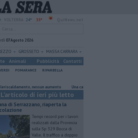
24°
35°
:
VOLTERRA
QuiNews.net
rdì
07 Agosto 2026
REZZO
GROSSETO
MASSA CARRARA
ste
Animali
Pubblicità
Contatti
VERDI
POMARANCE
RIPARBELLA
aldamento, nessun aumento
Una carrozzina in dono allla Croce Rossa
L'articolo di ieri più letto
ana di Serrazzano, riaperta la
rcolazione
Tempi record per i lavori
realizzati dalla Provincia
sulla Sp 329 Bocca di
Valle. Il traffico a doppio