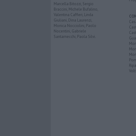
Marcella Bitozzi, Sergio
Braccini, Michele Bufalino,
Valentina Caffieri, Linda
CO
Giuliani, Dina Laurenzi,
Cas
Monica Nocciolini, Paolo
Cas
Nocentini, Gabriele
Cas
Santarnecchi, Paola Silvi.
Guar
Mont
Mon
Mon
Pom
Ripa
Volt