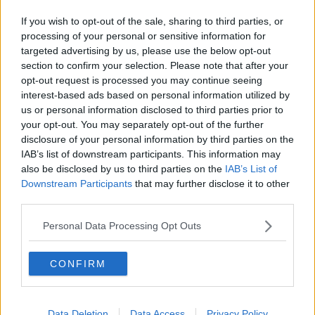
una difficoltà che si ingigantisce poi se all'orizzonte c'è una gara di
alto livello. “
Il Comune – hanno sottolineato dal gruppo
If you wish to opt-out of the sale, sharing to third parties, or
d'opposizione - ha deciso che il pattinaggio non merita
processing of your personal or sensitive information for
attenzione
. Ha deciso di non cercare soluzioni per coprire una
targeted advertising by us, please use the below opt-out
pista utilizzata da una società che compete nell'ambito nazionale.
section to confirm your selection. Please note that after your
Ha deciso di non avviare alcun confronto, nonostante ci fosse chi si
opt-out request is processed you may continue seeing
faceva carico di una parte considerevole dei costi. Ha deciso, in
interest-based ads based on personal information utilized by
sostanza, di non decidere.
E poi ha decretato di togliere, senza
us or personal information disclosed to third parties prior to
preavviso e senza dialogo, le poche ore settimanali concesse
your opt-out. You may separately opt-out of the further
nell’unica palestra realmente idonea agli allenamenti, la
disclosure of your personal information by third parties on the
palestra di San Felice,
per destinarle a un progetto scolastico. Un
IAB’s list of downstream participants. This information may
progetto legittimo, certo, ma imposto cancellando un’attività
also be disclosed by us to third parties on the
IAB’s List of
sportiva già esistente, strutturata e continuativa. Il Comune non ha
Downstream Participants
that may further disclose it to other
né informato né ha convocato né ha proposto alternative. Ha
third parties.
semplicemente tolto. Il risultato è sotto gli occhi di tutti: atleti senza
spazio, senza una pista adeguata per la preparazione delle gare
Personal Data Processing Opt Outs
nazionali imminenti. Non per incapacità organizzativa della società
sportiva, ma per una decisione amministrativa che ha ignorato
completamente le esigenze di questi atleti”.
CONFIRM
Data Deletion
Data Access
Privacy Policy