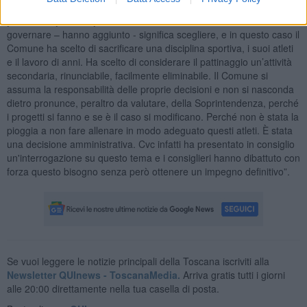
Secondo Coalizione Volterra Civica il nodo riguarda la decisa
posizione politica presa dall'amministrazione.
“Perché
governare – hanno aggiunto - significa scegliere, e in questo caso il
Comune ha scelto di sacrificare una disciplina sportiva, i suoi atleti
e il lavoro di anni. Ha scelto di considerare il pattinaggio un’attività
secondaria, rinunciabile, facilmente eliminabile. Il Comune si
assuma la responsabilità delle proprie decisioni e non si nasconda
dietro pronunce, peraltro da valutare, della Soprintendenza, perché
i progetti si fanno e se è il caso si modificano. Perché non è stata la
pioggia a non fare allenare in modo adeguato questi atleti. È stata
una decisione amministrativa. Cvc infatti ha presentato in consiglio
un'interrogazione su questo tema e i consiglieri hanno dibattuto con
forza questo bisogno senza però ottenere un impegno definitivo”.
Se vuoi leggere le notizie principali della Toscana iscriviti alla
Newsletter QUInews - ToscanaMedia.
Arriva gratis tutti i giorni
alle 20:00 direttamente nella tua casella di posta.