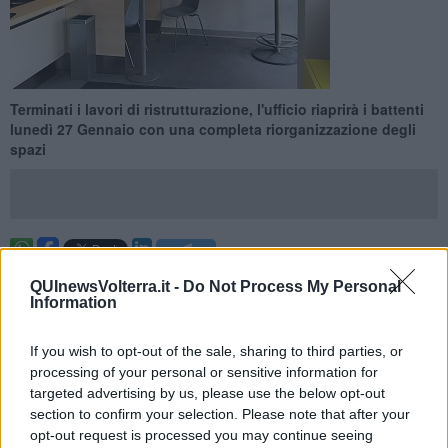
Terminati i lavori di ristrutturazione, l'ufficio riaprirà i battenti
lunedì 27 Gennaio con una completa riorganizzazione degli
spazi
VOLTERRA —
Terminati i lavori di ristrutturazione, lunedì 27
QUInewsVolterra.it -
Do Not Process My Personal
Gennaio alle 10,30 l'ufficio postale di Volterra riaprirà i battenti nella
Information
versione "Polis.
Sono terminati, infatti, i lavori di ristrutturazione della sede finalizzati
If you wish to opt-out of the sale, sharing to third parties, or
ad accogliere, non appena saranno operativi, tutti i principali servizi
processing of your personal or sensitive information for
della Pubblica Amministrazione grazie al progetto
“Polis – Casa
targeted advertising by us, please use the below opt-out
dei Servizi Digitali”,
l’iniziativa ideata da Poste Italiane per
section to confirm your selection. Please note that after your
promuovere la coesione economica, sociale e territoriale nei 7mila
opt-out request is processed you may continue seeing
comuni con meno di 15mila abitanti contribuendo al loro rilancio.