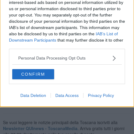
interest-based ads based on personal information utilized by
us or personal information disclosed to third parties prior to
your opt-out. You may separately opt-out of the further
disclosure of your personal information by third parties on the
"Nell’ambito degli interventi - spiega Poste Italiane- si è proceduto a
IAB’s list of downstream participants. This information may
una completa riorganizzazione degli spazi finalizzata a ottimizzare
also be disclosed by us to third parties on the
IAB’s List of
la fruizione dell’ufficio con particolare attenzione al miglioramento
Downstream Participants
that may further disclose it to other
del confort ambientale e alla facilitazione dell’accesso ai servizi. In
third parties.
quest’ottica, tra le altre opere, si inseriscono la nuova
configurazione della linea di sportelleria, con altezze ribassate per
Personal Data Processing Opt Outs
agevolare tutti i segmenti di clientela e postazione di lavoro
ergonomica per favorire una corretta postura".
CONFIRM
La sede di Volterra sarà a disposizione dei cittadini dal lunedì al
venerdì dalle 8,20 alle 19,05 e il sabato dalle 8,20 alle 12,35.
Data Deletion
Data Access
Privacy Policy
Se vuoi leggere le notizie principali della Toscana iscriviti alla
Newsletter QUInews - ToscanaMedia.
Arriva gratis tutti i giorni