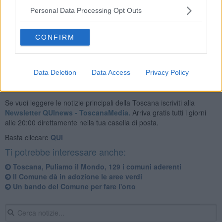
Personal Data Processing Opt Outs
Gli interessati possono farne richiesta tramite un form sul sito
comunale di Volterra.
CONFIRM
Data Deletion
Data Access
Privacy Policy
Se vuoi leggere le notizie principali della Toscana iscriviti alla
Newsletter QUInews - ToscanaMedia.
Arriva gratis tutti i giorni
alle 20:00 direttamente nella tua casella di posta.
Basta cliccare
QUI
Ti potrebbe interessare anche:
Toscana, Puliamo il Mondo, 129 i comuni aderenti
Il Comune dà in adozione le aree verdi
Un bando del Comune per fare l'orto