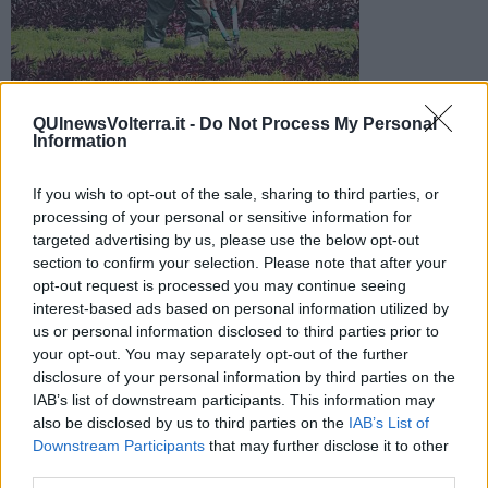
QUInewsVolterra.it -
Do Not Process My Personal
Sono in corso le manutenzioni delle aree verdi pubbliche
Information
adottate da associazioni e da privati, per le quali si può fare
domanda
If you wish to opt-out of the sale, sharing to third parties, or
processing of your personal or sensitive information for
targeted advertising by us, please use the below opt-out
section to confirm your selection. Please note that after your
opt-out request is processed you may continue seeing
VOLTERRA —
Anche quest'anno, nonostante le criticità del
interest-based ads based on personal information utilized by
momento, sono in corso le
manutenzioni delle aree verdi
us or personal information disclosed to third parties prior to
pubbliche adottate da associazioni e da privati.
your opt-out. You may separately opt-out of the further
disclosure of your personal information by third parties on the
E' possibile infatti, ai sensi del regolamento comunale, previa
IAB’s list of downstream participants. This information may
stipula di apposita convenzione, adottare aree verdi pubbliche sia
also be disclosed by us to third parties on the
IAB’s List of
da parte di privati (Enti o cittadini, aziende, negozi, artigiani,
Downstream Participants
that may further disclose it to other
industrie e comunque attività commerciali) che da associazioni.
third parties.