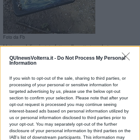
Foto da Fb
L'atto vandalico è stato fatto nella notte tra sabato e
domenica nel parco dei Borghi. La denuncia sui social. A
QUInewsVolterra.it -
Do Not Process My Personal
pulire è stato un assessore
Information
If you wish to opt-out of the sale, sharing to third parties, or
processing of your personal or sensitive information for
targeted advertising by us, please use the below opt-out
VOLTERRA —
Grasso per i motori cosparso sulle altalene del
section to confirm your selection. Please note that after your
parco dei Borghi. E' accaduto nella notte tra sabato e domenica. A
opt-out request is processed you may continue seeing
rendere di nuovo fruibili i giochi è stato l'assessore Gianni Baruffa
interest-based ads based on personal information utilized by
che ha preso carta e spray ed è andato a pulire.
us or personal information disclosed to third parties prior to
your opt-out. You may separately opt-out of the further
Il fatto è stato notato la mattina di ieri da alcuni genitori. Poi sono
disclosure of your personal information by third parties on the
state scattate le foto e sono state messe sui social dove ci sono
IAB’s list of downstream participants. This information may
state polemiche e critiche agli ignoti autori.