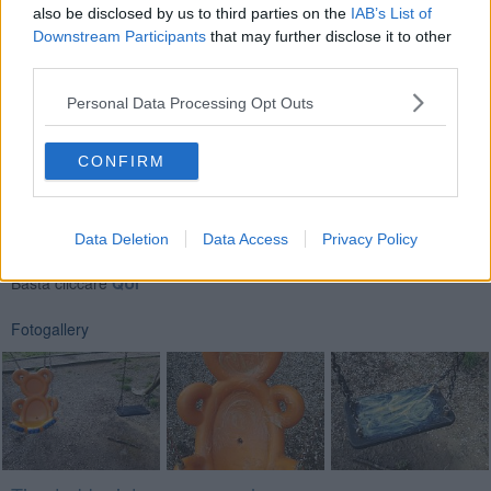
also be disclosed by us to third parties on the
IAB’s List of
Downstream Participants
that may further disclose it to other
third parties.
Personal Data Processing Opt Outs
CONFIRM
Se vuoi leggere le notizie principali della Toscana iscriviti alla
Newsletter QUInews - ToscanaMedia.
Arriva gratis tutti i giorni
Data Deletion
Data Access
Privacy Policy
alle 20:00 direttamente nella tua casella di posta.
Basta cliccare
QUI
Fotogallery