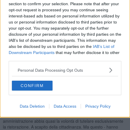
section to confirm your selection. Please note that after your
un punto debole di questa amministrazione".
opt-out request is processed you may continue seeing
interest-based ads based on personal information utilized by
us or personal information disclosed to third parties prior to
your opt-out. You may separately opt-out of the further
Poi c'è il capitolo relativo alla chiusura dei varchi fino alle ore 20
disclosure of your personal information by third parties on the
"che è - hanno aggiunto da Coalizione Civica - un ulteriore schiaffo
IAB’s list of downstream participants. This information may
alle attività del centro storico,
una misura che porterà il centro a
also be disclosed by us to third parties on the
IAB’s List of
diventare esclusiva dei turisti e che contraddice l'intenzione,
Downstream Participants
that may further disclose it to other
più volte espressa da questa giunta di incentivare le attività di
third parties.
prossimità.
Con questa misure alcune attività tra via San Lino e via
Ricciarelli subiranno invece delle conseguenze e c'è già chi sta
Personal Data Processing Opt Outs
dicendo che ci saranno dei licenziamenti. Fino a oggi il volterrano
che viveva fuori Mura poteva entrare dalle 19, e quindi prima di
cena, da San Francesco e acquistare vino, pesce, una pizza e
CONFIRM
quant'altro. Ma questo non sarà più possibile. Perfino i ciclomotori, i
motorini o scooter, che sono sempre entrati senza problemi, sono
stati banditi".
Data Deletion
Data Access
Privacy Policy
Scelte da rivedere secondo l'opposizione perché sembrano offrire
garanzie solo a certe categorie. "Sembrerebbe che l'
amministrazione abbia quasi la volontà di tutelare esclusivamente
la ristorazione. A scapito della cittadinanza. Ma questo - hanno