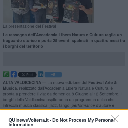
La presentazione del Festival
La rassegna dell'Accademia Libera Natura e Cultura taglia un
traguardo storico e porta 25 eventi spalmati in quattro mesi tra
i borghi del territorio
ALTA VALDICECINA —
La nuova edizione del
Festival Arte &
Musica
, realizzato dall’Accademia Libera Natura e Cultura, è
pronta a prendere il via: da domenica 8 Giugno al 12 Settembre, i
borghi della Valdicecina ospiteranno un programma unico che
intreccia musica classica, jazz, tango,
performance
d’autore e
mostre.
Sarà un’edizione speciale, simbolicamente composta da
25 eventi
QUInewsVolterra.it -
Do Not Process My Personal
Information
per festeggiare i
25 anni
dell’Accademia con artisti conosciuti e