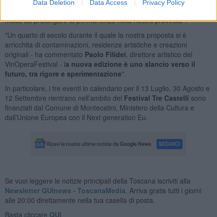
con l’auspicio che altre iniziative vadano nella stessa direzione, con
Data Deletion
Data Access
Privacy Policy
l’obiettivo di offrire sempre più opportunità a turisti e visitatori in
modo da prolungare la permanenza nella nostra provincia".
"Un quarto di secolo durante il quale la nostra proposta si è
arricchita di contaminazioni, residenze artistiche e creazioni
originali - ha commentato
Paolo Filidei
, direttore artistico del
VinOperaFestival - l
a nuova edizione è uno slancio verso il
futuro, tra rigore e sperimentazione
".
In particolare, i tre eventi in calendario per il 13 Luglio, 30 Agosto e
12 Settembre rientrano nell’ambito del
Festival Tre Castelli
sono
finanziati dal Comune di Montecatini, Ministero della Cultura e
dall’Unione Europea con il Next generation Eu.
Se vuoi leggere le notizie principali della Toscana iscriviti alla
Newsletter QUInews - ToscanaMedia.
Arriva gratis tutti i giorni
alle 20:00 direttamente nella tua casella di posta.
Basta cliccare
QUI