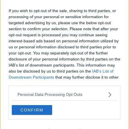
giovani talenti. "
Un festival nato in punta di piedi
, immerso nei
paesaggi naturali e storici della Toscana, che oggi è diventato un
If you wish to opt-out of the sale, sharing to third parties, or
punto di riferimento per la cultura internazionale - ha detto
Ursula
processing of your personal or sensitive information for
Vetter
, cofondatrice e direttrice dell’Accademia - celebrare questo
targeted advertising by us, please use the below opt-out
traguardo con 25 appuntamenti è il nostro modo per ringraziare il
section to confirm your selection. Please note that after your
pubblico, gli artisti e i territori che da sempre credono in noi. Nello
opt-out request is processed you may continue seeing
stesso tempo,
ci apriamo con questa stagione a una nuova
interest-based ads based on personal information utilized by
generazione di artisti
".
us or personal information disclosed to third parties prior to
your opt-out. You may separately opt-out of the further
disclosure of your personal information by third parties on the
IAB’s list of downstream participants. This information may
La rassegna conta sulla compartecipazione della
Camera di
also be disclosed by us to third parties on the
IAB’s List of
Commercio Toscana nord ovest
, il sostegno di
Confcommercio
Downstream Participants
that may further disclose it to other
Provincia di Pisa
,
Provincia di Pisa
,
Comune di Montecatini Val
third parties.
di Cecina
,
Comune di Volterra
,
Institut Français Firenze
, e in
collaborazione con altri
partner
.
Personal Data Processing Opt Outs
"I numeri di questo festival sono importanti, stiamo parlando di ben
25 eventi spalmati in 4 mesi, un programma di qualità con pochi
CONFIRM
eguali nel nostro Paese - ha affermato
Federico Pieragnoli
,
direttore generale di Confcommercio Provincia di Pisa -
s
arà
nostro compito coinvolgere tutto il sistema imprenditoriale
,