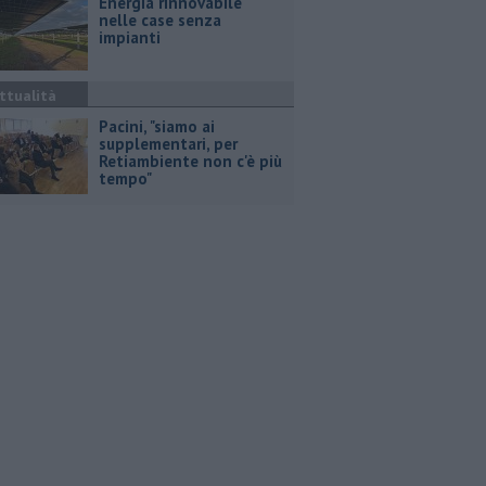
Energia rinnovabile
nelle case senza
impianti
ttualità
Pacini, "siamo ai
supplementari, per
Retiambiente non c'è più
tempo"