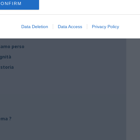
CONFIRM
utta
Data Deletion
Data Access
Privacy Policy
ca?
biamo perso
gnità
 storia
ema ?