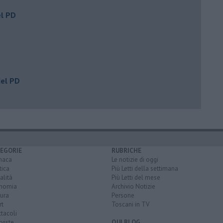
el PD
del PD
EGORIE
RUBRICHE
naca
Le notizie di oggi
tica
Più Letti della settimana
alità
Più Letti del mese
nomia
Archivio Notizie
ura
Persone
rt
Toscani in TV
tacoli
rviste
QUI BLOG