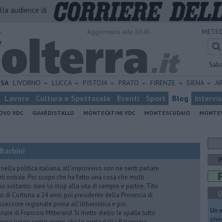
alla audience di
o
Aggiornato alle 10:45
METEO
Sab
ISA
LIVORNO
LUCCA
PISTOIA
PRATO
FIRENZE
SIENA
A
Lavoro
Cultura e Spettacolo
Eventi
Sport
Blog
Intervi
OVO VDC
GUARDISTALLO
MONTECATINI VDC
MONTESCUDAIO
MONTE
Barbini
nella politica italiana, all’improvviso non ne senti parlare
ti notizie. Poi scopri che ha fatto una cosa che molti
 soltanto: dare lo stop alla vita di sempre e partire. Tito
Q
o di Cortona a 24 anni, poi presidente della Provincia di
assessore regionale prima all’Urbanistica e poi
​Un 
nale di Francois Mitterand. Si mette dietro le spalle tutto
civ
ggio lungo cento giorni, che lo porta dalla Patagonia