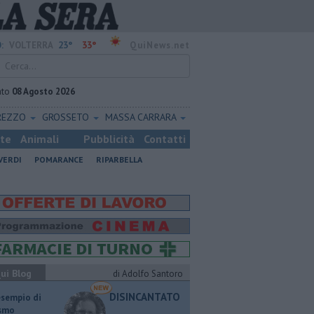
23°
33°
:
VOLTERRA
QuiNews.net
ato
08 Agosto 2026
REZZO
GROSSETO
MASSA CARRARA
ste
Animali
Pubblicità
Contatti
VERDI
POMARANCE
RIPARBELLA
ui Blog
di Adolfo Santoro
DISINCANTATO
esempio di
ismo