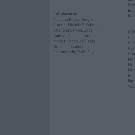
Opi
Imp
Collaboratori
Pro
Marcella Bitozzi, Sergio
Braccini, Michele Bufalino,
Valentina Caffieri, Linda
CO
Giuliani, Dina Laurenzi,
Cas
Monica Nocciolini, Paolo
Cas
Nocentini, Gabriele
Cas
Santarnecchi, Paola Silvi.
Guar
Mont
Mon
Mon
Pom
Ripa
Volt