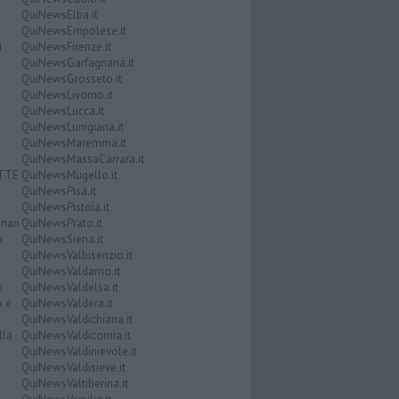
QuiNewsElba.it
QuiNewsEmpolese.it
i
QuiNewsFirenze.it
QuiNewsGarfagnana.it
QuiNewsGrosseto.it
QuiNewsLivorno.it
QuiNewsLucca.it
QuiNewsLunigiana.it
QuiNewsMaremma.it
QuiNewsMassaCarrara.it
ATTE
QuiNewsMugello.it
QuiNewsPisa.it
QuiNewsPistoia.it
nari
QuiNewsPrato.it
a
QuiNewsSiena.it
QuiNewsValbisenzio.it
QuiNewsValdarno.it
i
QuiNewsValdelsa.it
o e
QuiNewsValdera.it
QuiNewsValdichiana.it
lla
QuiNewsValdicornia.it
QuiNewsValdinievole.it
QuiNewsValdisieve.it
QuiNewsValtiberina.it