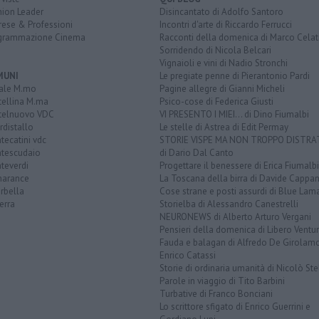
nion Leader
Disincantato di Adolfo Santoro
rese & Professioni
Incontri d'arte di Riccardo Ferrucci
grammazione Cinema
Racconti della domenica di Marco Celat
Sorridendo di Nicola Belcari
Vignaioli e vini di Nadio Stronchi
MUNI
Le pregiate penne di Pierantonio Pardi
ale M.mo
Pagine allegre di Gianni Micheli
tellina M.ma
Psico-cose di Federica Giusti
telnuovo VDC
VI PRESENTO I MIEI... di Dino Fiumalbi
distallo
Le stelle di Astrea di Edit Permay
ecatini vdc
STORIE VISPE MA NON TROPPO DISTR
tescudaio
di Dario Dal Canto
teverdi
Progettare il benessere di Erica Fiumalbi
arance
La Toscana della birra di Davide Cappan
rbella
Cose strane e posti assurdi di Blue Lam
erra
Storielba di Alessandro Canestrelli
NEURONEWS di Alberto Arturo Vergani
Pensieri della domenica di Libero Ventur
Fauda e balagan di Alfredo De Girolam
Enrico Catassi
Storie di ordinaria umanità di Nicolò Ste
Parole in viaggio di Tito Barbini
Turbative di Franco Bonciani
Lo scrittore sfigato di Enrico Guerrini e