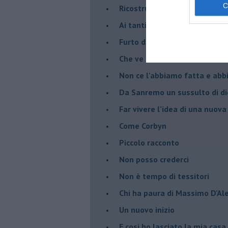
Ricostruire una identità distr
Ai tanti, troppi, silenzi.
​Furto di umanità
​Che ve ne sembra dell’Ameri
Non ce l'abbiamo fatta e ab
​Da Sanremo un sussulto di di
Far vivere l’idea di una nuova
Come Corbyn
Piccolo racconto
Non posso crederci
Non è tempo di tessitori
Chi ha paura di Massimo D'Al
Un nuovo inizio
​E cosi ho lasciato la mia casa