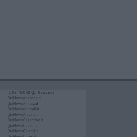
IL NETWORK QuiNews.net
QuiNewsAbetone.it
QuiNewsAmiata.it
QuiNewsAnimali.it
QuiNewsArezzo.it
QuiNewsCasentino.it
QuiNewsCecina.it
QuiNewsChianti.it
QuiNewsCuoio.it