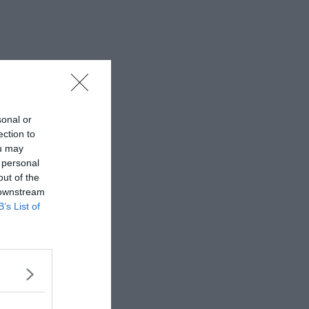
sonal or
ection to
ou may
 personal
out of the
 downstream
B’s List of