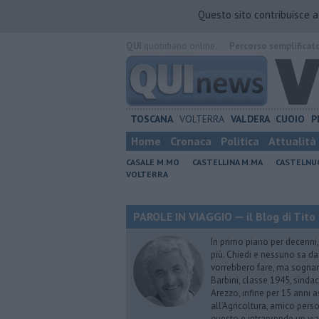
Questo sito contribuisce 
QUI
quotidiano online.
Percorso semplificat
TOSCANA
VOLTERRA
VALDERA
CUOIO
P
Home
Cronaca
Politica
Attualità
CASALE M.MO
CASTELLINA M.MA
CASTELNU
VOLTERRA
PAROLE IN VIAGGIO — il Blog di Tito 
In primo piano per decenni, 
più. Chiedi e nessuno sa dar
vorrebbero fare, ma sognano
Barbini, classe 1945, sindac
Arezzo, infine per 15 anni 
all’Agricoltura, amico perso
questo e intraprende un via