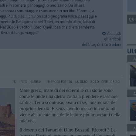
iedi e in corriera, per bagaglio uno zaino. Da allora
acconta i suoi viaggi e i suoi incontri nei libri. E’ ormai, a
ggi. Più di dieci libri, non solo geografia fisica, paesaggi e
QUI
mente. In Patagonia o nel Tibet, un mondo altro, fatto di
 Nel 2016 è uscito il libro "Quell’idea che ci era sembrata
 Renzi, il lungo viaggio"
Vedi tutti
gli articoli
del blog di Tito Barbini
Ult
A
DI TITO BARBINI - MERCOLEDÌ
01 LUGLIO 2020
ORE 08:20
Mare greco, mare di dei ed eroi le cui storie sono
A
come le onde una dietro l’altra a prendere e lasciare
sabbia. Terra scontrosa, avara di se, innamorata del
proprio silenzio. E senza averlo messo in conto mi
viene alla mente una delle letture più importanti della
mia vita.
A
Il deserto dei Tartari di Dino Buzzati. Ricordi ? La
fortezza Bastiani, estremo avamposto al limitare di