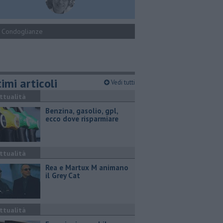
Condoglianze
imi articoli
Vedi tutti
ttualità
​Benzina, gasolio, gpl,
ecco dove risparmiare
ttualità
Rea e Martux M animano
il Grey Cat
ttualità