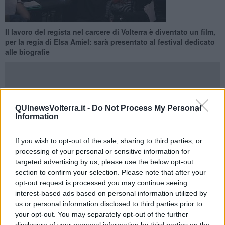
Il lavoro del regista nel carcere di Volterra è diventato un film,
per la regia di Elsa Amiel: sarà presentato al festival dedicato
alle biografie
QUInewsVolterra.it -
Do Not Process My Personal
BOLOGNA —
Tra i film presentati alla
22esima edizione di
Information
Biografilm
, il festival cinematografico internazionale interamente
dedicato alle biografie e ai racconti di vita che si tiene a Bologna
If you wish to opt-out of the sale, sharing to third parties, or
fino al 15 Giugno, c'è anche
Dentro
, una coproduzione franco-
processing of your personal or sensitive information for
svizzera della regista
Elsa Amiel
girato nel
carcere di Volterra
.
targeted advertising by us, please use the below opt-out
La pellicola dà voce al lavoro che
Armando Punzo
porta avanti
section to confirm your selection. Please note that after your
con i detenuti e la presentazione avverrà oggi, lunedì 8 Giugno, alle
opt-out request is processed you may continue seeing
21,30 al chiostro del complesso di santa Caterina della Fondazza di
interest-based ads based on personal information utilized by
Bologna. Un vero e proprio viaggio nell'avventura di Punzo, regista
us or personal information disclosed to third parties prior to
teatrale che ha deciso di “rinchiudersi” e trasformare la vita dei
your opt-out. You may separately opt-out of the further
detenuti.
disclosure of your personal information by third parties on the