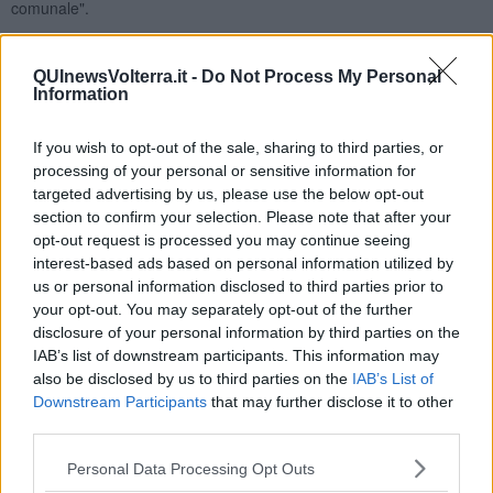
comunale".
Ecco l’elenco dei beneficiari
con
relativo contributo
assegnato:
QUInewsVolterra.it -
Do Not Process My Personal
Information
If you wish to opt-out of the sale, sharing to third parties, or
Hidden Teatre 382,40 euro;
processing of your personal or sensitive information for
Contrada S. Agnolo 554,48 euro;
targeted advertising by us, please use the below opt-out
section to confirm your selection. Please note that after your
Libera Espressione Creativa 382,40 euro;
opt-out request is processed you may continue seeing
Università della libera età 344,16 euro;
interest-based ads based on personal information utilized by
us or personal information disclosed to third parties prior to
Comitato delle Contrade 592,72 euro;
your opt-out. You may separately opt-out of the further
Vai Oltre! 726,56 euro;
disclosure of your personal information by third parties on the
IAB’s list of downstream participants. This information may
Le Distillerie 382,40 euro;
also be disclosed by us to third parties on the
IAB’s List of
Anima Silvae 764,80 euro;
Downstream Participants
that may further disclose it to other
Coretto dei Pinguini 592,72 euro;
third parties.
Amici di Mazzolla 401,52 euro;
Personal Data Processing Opt Outs
Unione Cattolica Italiana insegnanti medi 382,40 euro;