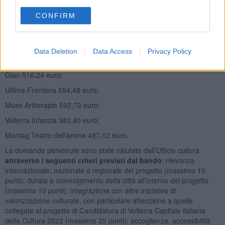
Centro danza classica città di Volterra 535,36 euro;
CONFIRM
Pro loco Saline 497,12 euro;
Compagnia Balestrieri 630,96 euro;
Data Deletion
Data Access
Privacy Policy
Gruppo storico sbandieratori 669,20 euro;
Gian 516,24 euro;
Ultima Frontiera 554,48 euro;
Muse Artiterapie 592,72 euro;
Volterra Infanzia 382,40 euro;
Montag Teatro dell'anima 497,12 euro.
Le domande pervenute sono state valutate dall’Ufficio cultura
attraverso i seguenti criteri previsti dal bando
: rilevanza
internazionale, nazionale o regionale del progetto (massimo 10
punti); durata e coinvolgimento della città all’interno del progetto
(massimo 10 punti); integrazione con altre iniziative di
valorizzazione culturale, con particolare attenzione a quelle
collegate al progetto di Candidatura di Volterra Capitale italiana
della Cultura 2022 (massimo 25 punti); accoglienza, accessibilità